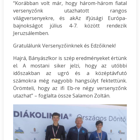
“Korábban volt már, hogy három-három fiatal
versenyzőnk utazhatott rangos
világversenyekre, és akAz ifjúsági Európa-
bajnokságot július 4-7. között rendezik
Jeruzsálemben.
Gratulálunk Versenyzőinknek és Edzőiknek!
Hajrá, Bányász!kor is szép eredményeket értünk
el. A mostani siker jelzi, hogy az utóbbi
időszakban az ugró és a középtávfutó
számokra még nagyobb hangsúlyt fektettünk.
Örömteli, hogy az ifi Eb-re négy versenyzőnk
utazhat” – foglalta össze Salamon Zoltán.