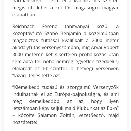
harmadikként – érte el a kvalifikációs szintet,
mégis ott lehet a két fős magasugró magyar
csapatban.
Reichnach Ferenc tanítványai közül a
középtávfutó Szabó Benjámin a közelmúltban
magabiztos futással kvalifikált a 2000 méter
akadályfutás versenyszámban, míg Árvai Róbert
3000 méteren két sikertelen próbálkozás után
sem adta fel: noha nemrég egyetlen tizeddel(!!!)
elmaradt az Eb-szinttől, a hétvégi versenyen
“lazán” teljesítette azt.
“Kiemelkedő tudású és szorgalmú Versenyzők
indulhatnak el az Európa-bajnokságra, és ami
még kiemelkedőbb, az az, hogy ilyen
létszámban képviseljük majd Klubunkat az Eb-n”
– közölte Salamon Zoltán, vezetőedző, majd
hozzátette: