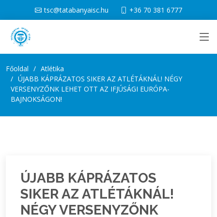
tsc@tatabanyaisc.hu
+36 70 381 6777
Főoldal
Atlétika
ÚJABB KÁPRÁZATOS SIKER AZ ATLÉTÁKNÁL! NÉGY
VERSENYZŐNK LEHET OTT AZ IFJÚSÁGI EURÓPA-
BAJNOKSÁGON!
ÚJABB KÁPRÁZATOS
SIKER AZ ATLÉTÁKNÁL!
NÉGY VERSENYZŐNK