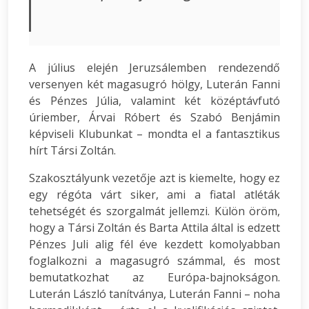
A július elején Jeruzsálemben rendezendő
versenyen két magasugró hölgy, Luterán Fanni
és Pénzes Júlia, valamint két középtávfutó
úriember, Árvai Róbert és Szabó Benjámin
képviseli Klubunkat – mondta el a fantasztikus
hírt Társi Zoltán.
Szakosztályunk vezetője azt is kiemelte, hogy ez
egy régóta várt siker, ami a fiatal atléták
tehetségét és szorgalmát jellemzi. Külön öröm,
hogy a Társi Zoltán és Barta Attila által is edzett
Pénzes Juli alig fél éve kezdett komolyabban
foglalkozni a magasugró számmal, és most
bemutatkozhat az Európa-bajnokságon.
Luterán László tanítványa, Luterán Fanni – noha