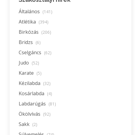
Általános
(141)
Atlétika
(394)
Birkózás
(206)
Bridzs
(6)
Cselgáncs
(62)
Judo
(52)
Karate
(5)
Kézilabda
(32)
Kosárlabda
(4)
Labdarúgás
(81)
Ökölvívás
(92)
Sakk
(2)
Súlyemelés
(74)