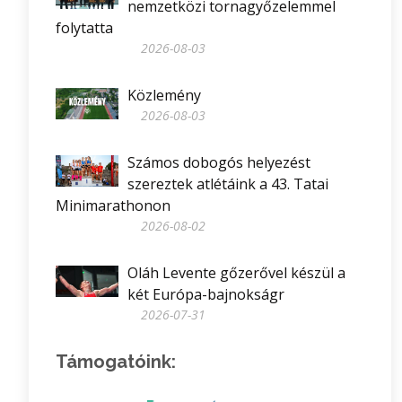
nemzetközi tornagyőzelemmel
folytatta
2026-08-03
Közlemény
2026-08-03
Számos dobogós helyezést
szereztek atlétáink a 43. Tatai
Minimarathonon
2026-08-02
Oláh Levente gőzerővel készül a
két Európa-bajnokságr
2026-07-31
Támogatóink: