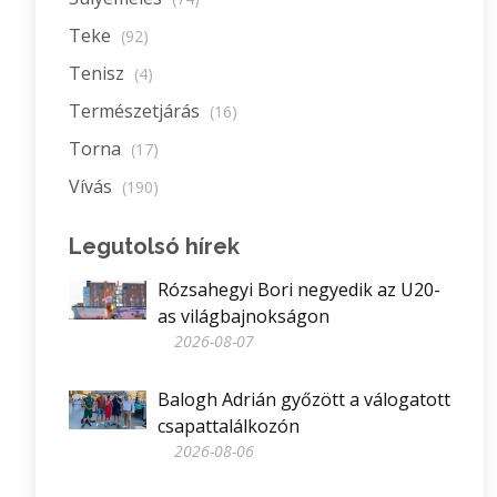
Teke
(92)
Tenisz
(4)
Természetjárás
(16)
Torna
(17)
Vívás
(190)
Legutolsó hírek
Rózsahegyi Bori negyedik az U20-
as világbajnokságon
2026-08-07
Balogh Adrián győzött a válogatott
csapattalálkozón
2026-08-06