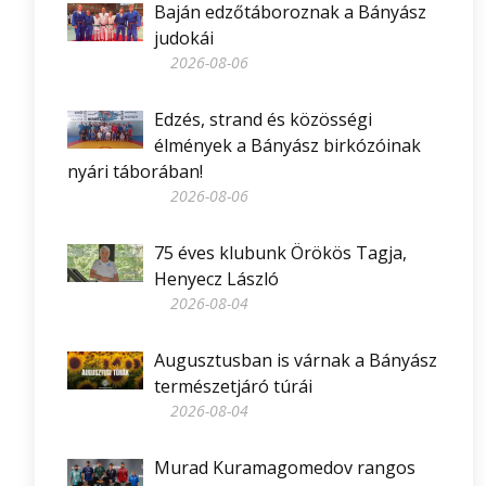
Baján edzőtáboroznak a Bányász
judokái
2026-08-06
Edzés, strand és közösségi
élmények a Bányász birkózóinak
nyári táborában!
2026-08-06
75 éves klubunk Örökös Tagja,
Henyecz László
2026-08-04
Augusztusban is várnak a Bányász
természetjáró túrái
2026-08-04
Murad Kuramagomedov rangos