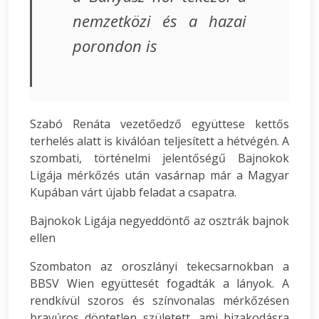
nemzetközi és a hazai
porondon is
Szabó Renáta vezetőedző együttese kettős
terhelés alatt is kiválóan teljesített a hétvégén. A
szombati, történelmi jelentőségű Bajnokok
Ligája mérkőzés után vasárnap már a Magyar
Kupában várt újabb feladat a csapatra.
Bajnokok Ligája negyeddöntő az osztrák bajnok
ellen
Szombaton az oroszlányi tekecsarnokban a
BBSV Wien együttesét fogadták a lányok. A
rendkívül szoros és színvonalas mérkőzésen
bravúros döntetlen született, ami bizakodásra