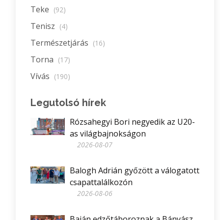
Teke
(92)
Tenisz
(4)
Természetjárás
(16)
Torna
(17)
Vívás
(190)
Legutolsó hírek
Rózsahegyi Bori negyedik az U20-
as világbajnokságon
2026-08-07
Balogh Adrián győzött a válogatott
csapattalálkozón
2026-08-06
Baján edzőtáboroznak a Bányász