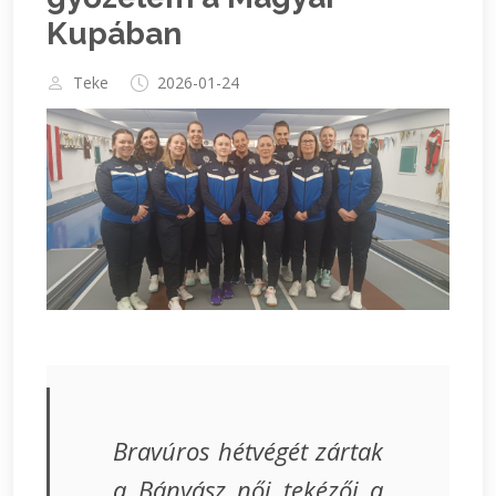
Kupában
Teke
2026-01-24
Bravúros hétvégét zártak
a Bányász női tekézői a