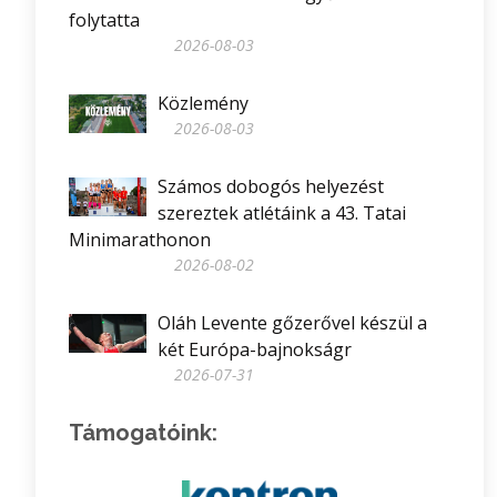
folytatta
2026-08-03
Közlemény
2026-08-03
Számos dobogós helyezést
szereztek atlétáink a 43. Tatai
Minimarathonon
2026-08-02
Oláh Levente gőzerővel készül a
két Európa-bajnokságr
2026-07-31
Támogatóink: