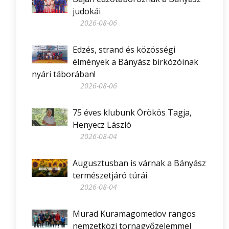
judokái
2026-08-06
Edzés, strand és közösségi
élmények a Bányász birkózóinak
nyári táborában!
2026-08-06
75 éves klubunk Örökös Tagja,
Henyecz László
2026-08-04
Augusztusban is várnak a Bányász
természetjáró túrái
2026-08-04
Murad Kuramagomedov rangos
nemzetközi tornagyőzelemmel