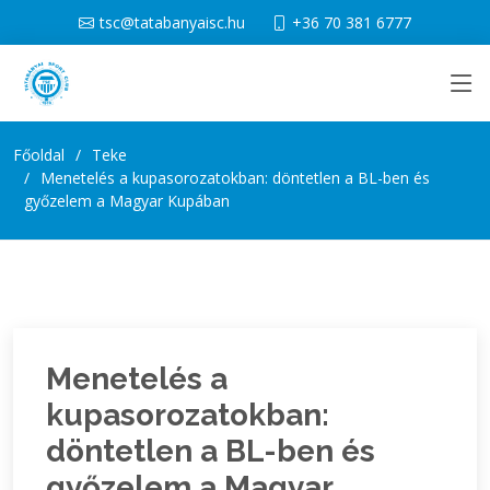
tsc@tatabanyaisc.hu
+36 70 381 6777
Főoldal
Teke
Menetelés a kupasorozatokban: döntetlen a BL-ben és
győzelem a Magyar Kupában
Menetelés a
kupasorozatokban:
döntetlen a BL-ben és
győzelem a Magyar