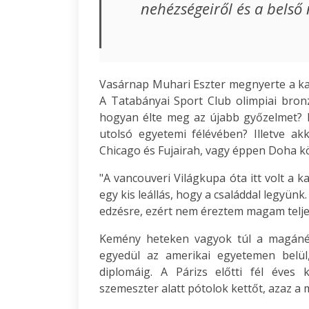
nehézségeiről és a belső
Vasárnap Muhari Eszter megnyerte a kat
A Tatabányai Sport Club olimpiai bron
hogyan élte meg az újabb győzelmet? De
utolsó egyetemi félévében? Illetve ak
Chicago és Fujairah, vagy éppen Doha k
"A vancouveri Világkupa óta itt volt a k
egy kis leállás, hogy a családdal legyünk.
edzésre, ezért nem éreztem magam teljes
Kemény heteken vagyok túl a magánéle
egyedül az amerikai egyetemen belül
diplomáig. A Párizs előtti fél éves 
szemeszter alatt pótolok kettőt, azaz a