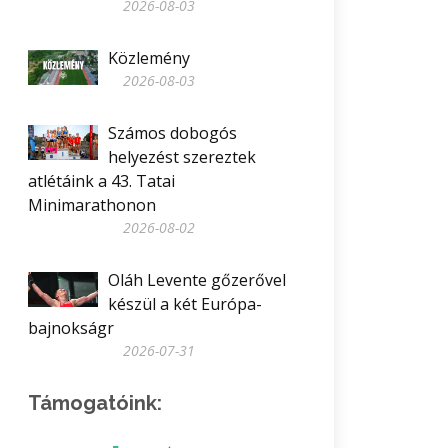
2026-08-03
Közlemény
2026-08-03
Számos dobogós
helyezést szereztek
atlétáink a 43. Tatai
Minimarathonon
2026-08-02
Oláh Levente gőzerővel
készül a két Európa-
bajnokságr
2026-07-31
Támogatóink: