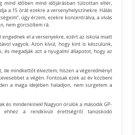
g mind időben mind időjárásban túlzottan eltér,
ja a 15 órát ezekre a versenyhelyszínekre. Hálás
égeim”, úgy érzem, ezekre koncentrálva, a vívás
an, nem görcsöltem rá.
l engednek el a versenyekre, ezért az iskola miatt
vol vagyok. Azon kívül, hogy kint is készülünk,
k, és megadják azt a nyugalmi állapotot, hogy az
, de mindkettőt élveztem, hiszen a végeredményt
 kevesebbet a végén. Fontosak ezek az év közbeni
nden a maga idejében haladjon, nem sürgetem a
ak és mindenkinek! Nagyon örülök a második GP-
k ehhez a rendkívüli érettségről tanúskodó