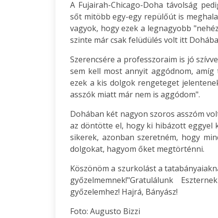
A Fujairah-Chicago-Doha távolság pedi
sőt mitöbb egy-egy repülőút is meghalad
vagyok, hogy ezek a legnagyobb "nehézs
szinte már csak felüdülés volt itt Doháb
Szerencsére a professzoraim is jó szívve
sem kell most annyit aggódnom, amíg tá
ezek a kis dolgok rengeteget jelentene
asszók miatt már nem is aggódom".
Dohában két nagyon szoros asszóm volt
az döntötte el, hogy ki hibázott eggyel
sikerek, azonban szeretném, hogy mi
dolgokat, hagyom őket megtörténni.
Köszönöm a szurkolást a tatabányaiakn
győzelmemnek!"Gratulálunk Eszterne
győzelemhez! Hajrá, Bányász!
Foto: Augusto Bizzi