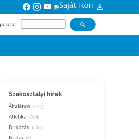
pcsolat
Szakosztályi hírek
Általános
(141)
Atlétika
(394)
Birkózás
(206)
Bridzs
(6)