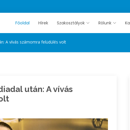
Főoldal
Hírek
Szakosztályok
Rólunk
Ka
án: A vívás számomra felüdülés volt
iadal után: A vívás
olt