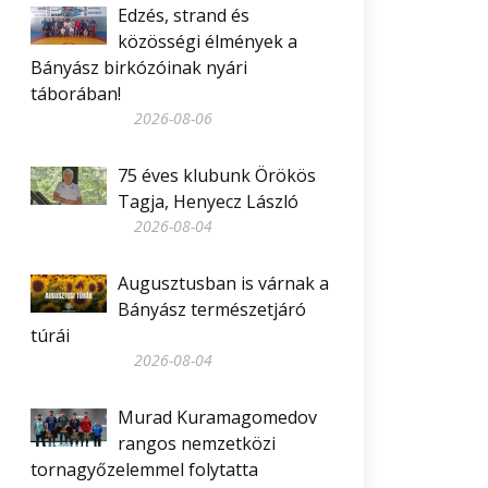
Edzés, strand és
közösségi élmények a
Bányász birkózóinak nyári
táborában!
2026-08-06
75 éves klubunk Örökös
Tagja, Henyecz László
2026-08-04
Augusztusban is várnak a
Bányász természetjáró
túrái
2026-08-04
Murad Kuramagomedov
rangos nemzetközi
tornagyőzelemmel folytatta