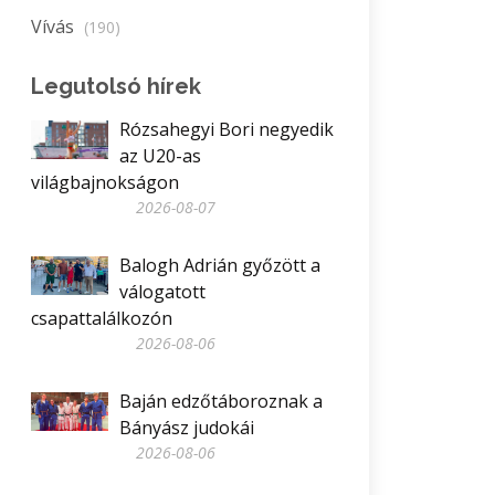
Vívás
(190)
Legutolsó hírek
Rózsahegyi Bori negyedik
az U20-as
világbajnokságon
2026-08-07
Balogh Adrián győzött a
válogatott
csapattalálkozón
2026-08-06
Baján edzőtáboroznak a
Bányász judokái
2026-08-06