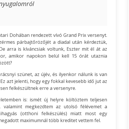
 nyugalomról
ari Dohában rendezett vívó Grand Prix versenyt.
zérmes párbajtőrözőjét a diadal után kérdeztük,
 arra is kíváncsiak voltunk, Eszter mit él át az
kor, amikor napokon belül kell 15 órát utaznia
özött?
arácsnyi szünet, az újév, és ilyenkor nálunk is van
 Ez azt jelenti, hogy egy fokkal kevesebb idő jut az
en felkészültnek erre a versenyre.
temben is: ismét új helyre költöztem teljesen
, valamint megkezdtem az utolsó félévemet a
kihagyás (otthoni felkészülés) miatt most egy
 megadott maximumnál több kreditet vettem fel.