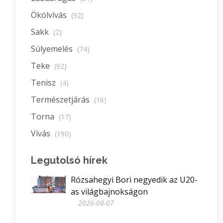
Ökölvívás
(92)
Sakk
(2)
Súlyemelés
(74)
Teke
(92)
Tenisz
(4)
Természetjárás
(16)
Torna
(17)
Vívás
(190)
Legutolsó hírek
Rózsahegyi Bori negyedik az U20-
as világbajnokságon
2026-08-07