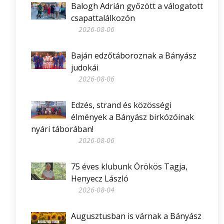
Balogh Adrián győzött a válogatott
csapattalálkozón
2026-08-06
Baján edzőtáboroznak a Bányász
judokái
2026-08-06
Edzés, strand és közösségi
élmények a Bányász birkózóinak
nyári táborában!
2026-08-06
75 éves klubunk Örökös Tagja,
Henyecz László
2026-08-04
Augusztusban is várnak a Bányász