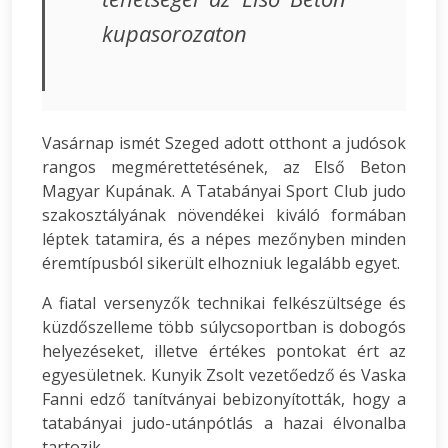
kupasorozaton
Vasárnap ismét Szeged adott otthont a judósok
rangos megmérettetésének, az Első Beton
Magyar Kupának. A Tatabányai Sport Club judo
szakosztályának növendékei kiváló formában
léptek tatamira, és a népes mezőnyben minden
éremtípusból sikerült elhozniuk legalább egyet.
A fiatal versenyzők technikai felkészültsége és
küzdőszelleme több súlycsoportban is dobogós
helyezéseket, illetve értékes pontokat ért az
egyesületnek. Kunyik Zsolt vezetőedző és Vaska
Fanni edző tanítványai bebizonyították, hogy a
tatabányai judo-utánpótlás a hazai élvonalba
tartozik.