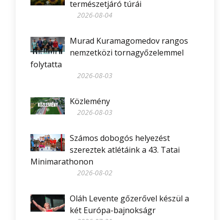
természetjáró túrái
2026-08-04
Murad Kuramagomedov rangos
nemzetközi tornagyőzelemmel
folytatta
2026-08-03
Közlemény
2026-08-03
Számos dobogós helyezést
szereztek atlétáink a 43. Tatai
Minimarathonon
2026-08-02
Oláh Levente gőzerővel készül a
két Európa-bajnokságr