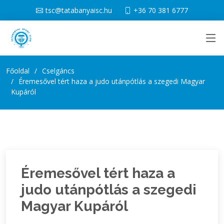
tsc@tatabanyaisc.hu
+36 70 381 6777
Főoldal
Cselgáncs
Éremesővel tért haza a judo utánpótlás a szegedi Magyar
Kupáról
Éremesővel tért haza a
judo utánpótlás a szegedi
Magyar Kupáról