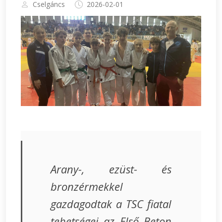
Cselgáncs
2026-02-01
Arany-, ezüst- és
bronzérmekkel
gazdagodtak a TSC fiatal
tehetségei az Első Beton