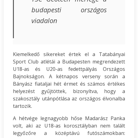
budapesti országos
viadalon
Kiemelkedő sikereket értek el a Tatabányai
Sport Club atlétái a Budapesten megrendezett
U18-as és U20-as fedettpályás Országos
Bajnokságon. A kétnapos verseny során a
Bányász fiataljai hét érmet és számos értékes
helyezést gyűjtöttek, bizonyítva, hogy a
szakosztály utánpótlása az országos élvonalba
tartozik.
A hétvége legnagyobb hőse Madarász Panka
volt, aki az U18-as korosztályban nem talált
legyőzőre a középtávú futószámokban: