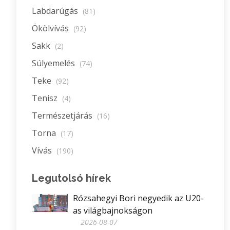
Labdarúgás
(81)
Ökölvívás
(92)
Sakk
(2)
Súlyemelés
(74)
Teke
(92)
Tenisz
(4)
Természetjárás
(16)
Torna
(17)
Vívás
(190)
Legutolsó hírek
Rózsahegyi Bori negyedik az U20-
as világbajnokságon
2026-08-07