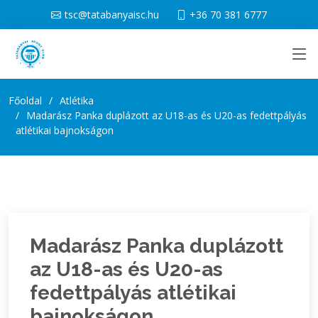
tsc@tatabanyaisc.hu
+36 70 381 6777
Főoldal
Atlétika
Madarász Panka duplázott az U18-as és U20-as fedettpályás
atlétikai bajnokságon
Madarász Panka duplázott
az U18-as és U20-as
fedettpályás atlétikai
bajnokságon