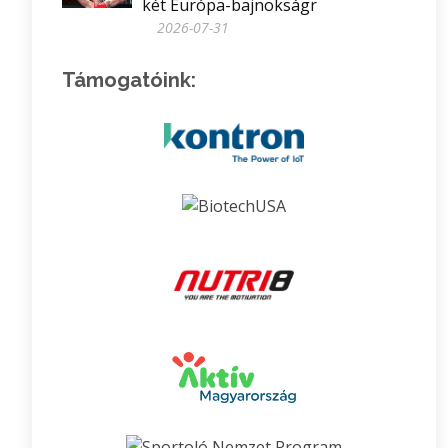
két Európa-bajnokságr
2026-07-31
Támogatóink: