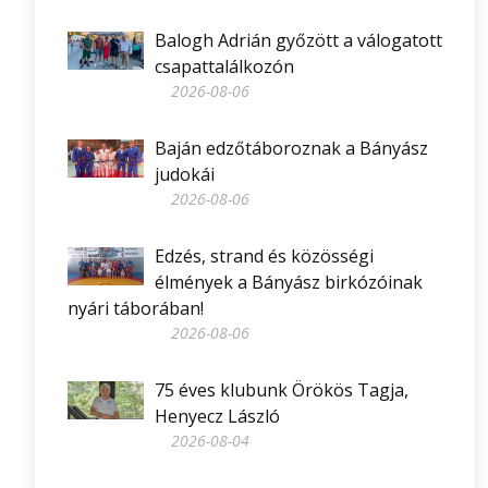
Balogh Adrián győzött a válogatott
csapattalálkozón
2026-08-06
Baján edzőtáboroznak a Bányász
judokái
2026-08-06
Edzés, strand és közösségi
élmények a Bányász birkózóinak
nyári táborában!
2026-08-06
75 éves klubunk Örökös Tagja,
Henyecz László
2026-08-04