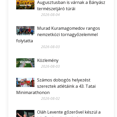
Augusztusban is várnak a Bányász
természetjáró túrái
2026-08-04
Murad Kuramagomedov rangos
nemzetközi tornagyőzelemmel
folytatta
2026-08-03
Közlemény
2026-08-03
Számos dobogós helyezést
szereztek atlétáink a 43. Tatai
Minimarathonon
2026-08-02
Oláh Levente gőzerővel készül a