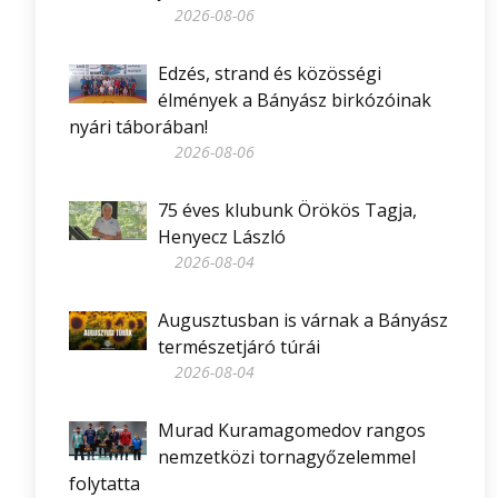
2026-08-06
Edzés, strand és közösségi
élmények a Bányász birkózóinak
nyári táborában!
2026-08-06
75 éves klubunk Örökös Tagja,
Henyecz László
2026-08-04
Augusztusban is várnak a Bányász
természetjáró túrái
2026-08-04
Murad Kuramagomedov rangos
nemzetközi tornagyőzelemmel
folytatta