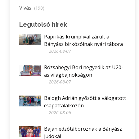
Vívás
(190)
Legutolsó hírek
Paprikás krumplival zárult a
Bányász birkózóinak nyári tábora
2026-08-07
Rózsahegyi Bori negyedik az U20-
as világbajnokságon
2026-08-07
Balogh Adrián győzött a válogatott
csapattalálkozón
2026-08-06
Baján edzőtáboroznak a Bányász
judokái