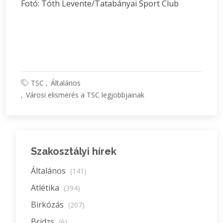
Fotó: Tóth Levente/Tatabányai Sport Club
TSC
Általános
Városi elismerés a TSC legjobbjainak
Szakosztályi hírek
Általános
(141)
Atlétika
(394)
Birkózás
(207)
Bridzs
(6)