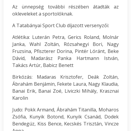
Az ünnepség további részében átadták az
okleveleket a sportolóknak.
A Tatabányai Sport Club díjazott versenyzői:
Atlétika: Luterán Petra, Gerics Roland, Molnár
Janka, Wahl Zoltán, Rózsahegyi Bori, Nagy
Fruzsina, Pfiszterer Dorina, Pintér Lóránt, Beke
Dávid, Madarász Panka Hartmann István,
Takács Artúr, Babicz Benett
Birkózás: Madaras Krisztofer, Deák Zoltán,
Ábrahám Benjámin, Fekete Laura, Nagy Klaudia,
Banai Erik, Banai Zoé, Liviczki Mihály, Krasznai
Karolin
Judo: Pokk Armand, Ábrahám Titanilla, Moharos
Zsófia, Kunyik Botond, Kunyik Csanád, Dodek
Bendegúz, Kiss Bence, Kecskés Trisztán, Vincze
Anna