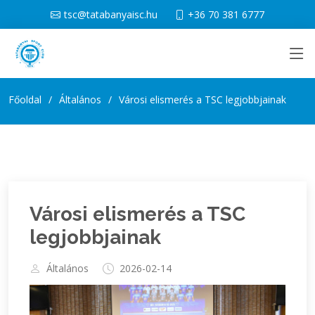
tsc@tatabanyaisc.hu
+36 70 381 6777
Főoldal
Általános
Városi elismerés a TSC legjobbjainak
Városi elismerés a TSC
legjobbjainak
Általános
2026-02-14