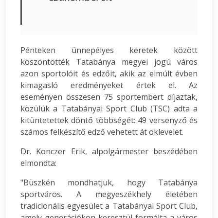
Pénteken ünnepélyes keretek között
köszöntötték Tatabánya megyei jogú város
azon sportolóit és edzőit, akik az elmúlt évben
kimagasló eredményeket értek el. Az
eseményen összesen 75 sportembert díjaztak,
közülük a Tatabányai Sport Club (TSC) adta a
kitüntetettek döntő többségét: 49 versenyző és
számos felkészítő edző vehetett át oklevelet.
Dr. Konczer Erik, alpolgármester beszédében
elmondta:
"Büszkén mondhatjuk, hogy Tatabánya
sportváros. A megyeszékhely életében
tradicionális egyesület a Tatabányai Sport Club,
amely generációkon keresztül formálta a város