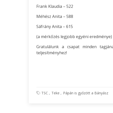
Frank Klaudia – 522
Méhész Anita – 588
Sáfrány Anita – 615
(a mérkőzés legjobb egyéni eredménye)
Gratulálunk a csapat minden tagján
teljesítményhez!
TSC
Teke
Pápán is győzött a Bányász