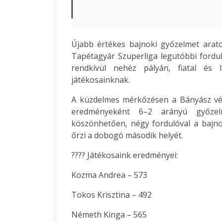
Újabb értékes bajnoki győzelmet arato
Tapétagyár Szuperliga legutóbbi fordu
rendkívül nehéz pályán, fiatal és l
játékosainknak.
A küzdelmes mérkőzésen a Bányász végi
eredményeként 6–2 arányú győzelm
köszönhetően, négy fordulóval a bajno
őrzi a dobogó második helyét.
???? Játékosaink eredményei:
Kozma Andrea – 573
Tokos Krisztina – 492
Németh Kinga – 565