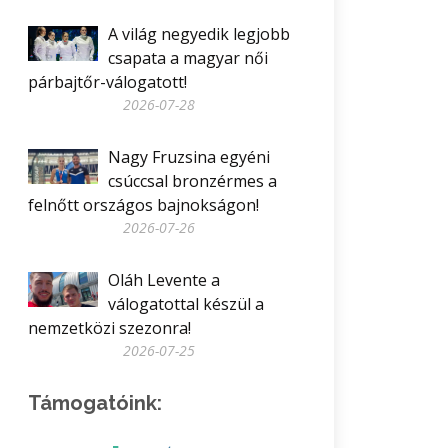
A világ negyedik legjobb
csapata a magyar női
párbajtőr-válogatott!
2026-07-28
Nagy Fruzsina egyéni
csúccsal bronzérmes a
felnőtt országos bajnokságon!
2026-07-26
Oláh Levente a
válogatottal készül a
nemzetközi szezonra!
2026-07-25
Támogatóink: