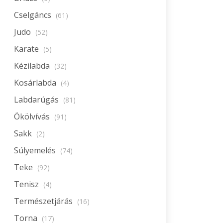
Cselgáncs
(61)
Judo
(52)
Karate
(5)
Kézilabda
(32)
Kosárlabda
(4)
Labdarúgás
(81)
Ökölvívás
(91)
Sakk
(2)
Súlyemelés
(74)
Teke
(92)
Tenisz
(4)
Természetjárás
(16)
Torna
(17)