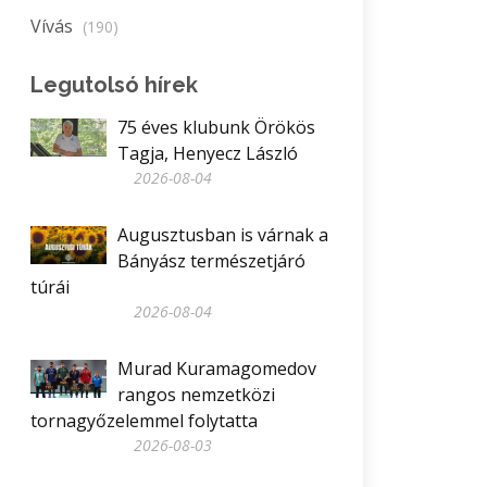
Vívás
(190)
Legutolsó hírek
75 éves klubunk Örökös
Tagja, Henyecz László
2026-08-04
Augusztusban is várnak a
Bányász természetjáró
túrái
2026-08-04
Murad Kuramagomedov
rangos nemzetközi
tornagyőzelemmel folytatta
2026-08-03