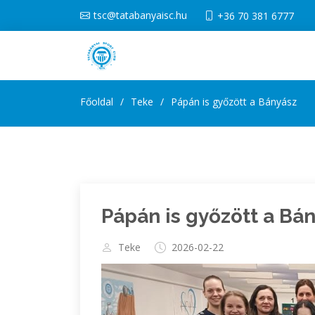
tsc@tatabanyaisc.hu
+36 70 381 6777
Főoldal
Teke
Pápán is győzött a Bányász
Pápán is győzött a Bá
Teke
2026-02-22