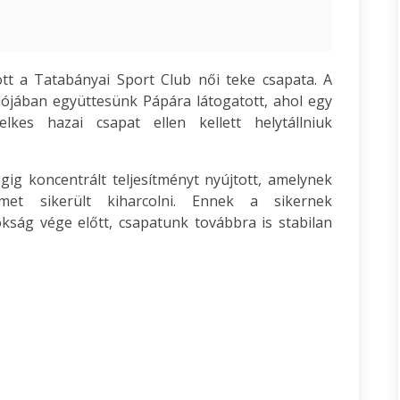
tt a Tatabányai Sport Club női teke csapata. A
lójában együttesünk Pápára látogatott, ahol egy
elkes hazai csapat ellen kellett helytállniuk
g koncentrált teljesítményt nyújtott, amelynek
et sikerült kiharcolni. Ennek a sikernek
kság vége előtt, csapatunk továbbra is stabilan