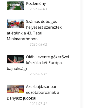
Közlemény
2026-08-03
Számos dobogós
helyezést szereztek
atlétáink a 43. Tatai
Minimarathonon
2026-08-02
Oláh Levente gőzerővel
készül a két Európa-
bajnokságr
2026-07-31
Azerbajdzsánban
edzőtáboroznak a
Bányász judokái
2026-07-31