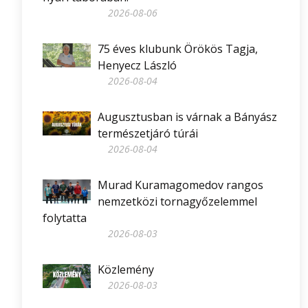
2026-08-06
75 éves klubunk Örökös Tagja,
Henyecz László
2026-08-04
Augusztusban is várnak a Bányász
természetjáró túrái
2026-08-04
Murad Kuramagomedov rangos
nemzetközi tornagyőzelemmel
folytatta
2026-08-03
Közlemény
2026-08-03