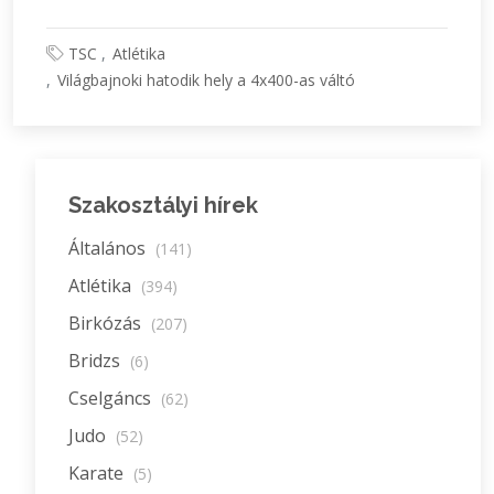
TSC
Atlétika
Világbajnoki hatodik hely a 4x400-as váltó
Szakosztályi hírek
Általános
(141)
Atlétika
(394)
Birkózás
(207)
Bridzs
(6)
Cselgáncs
(62)
Judo
(52)
Karate
(5)