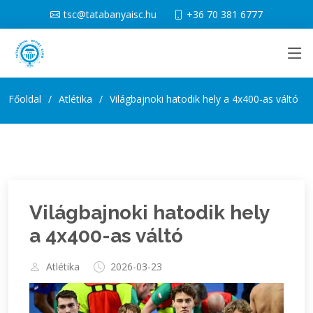
tsc@tatabanyaisc.hu
+36 70 381 6777
Főoldal
Atlétika
Világbajnoki hatodik hely a 4x400-as váltó
Világbajnoki hatodik hely
a 4x400-as váltó
Atlétika
2026-03-23