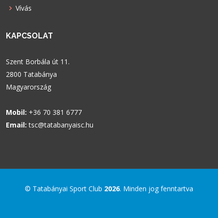
Vívás
KAPCSOLAT
Szent Borbála út 11.
2800 Tatabánya
Magyarország
Mobil:
+36 70 381 6777
Email:
tsc@tatabanyaisc.hu
© Tatabányai Sport Club
2026
. Minden jog fenntartva