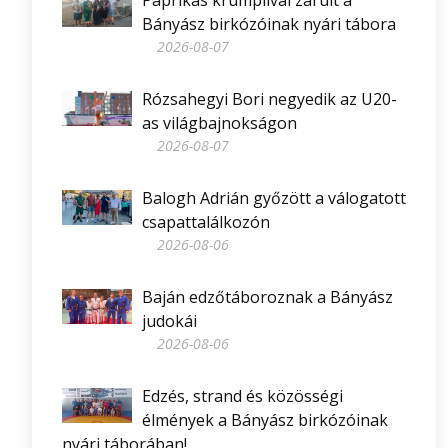
Paprikás krumplival zárult a
Bányász birkózóinak nyári tábora
2026-08-07
Rózsahegyi Bori negyedik az U20-
as világbajnokságon
2026-08-07
Balogh Adrián győzött a válogatott
csapattalálkozón
2026-08-06
Baján edzőtáboroznak a Bányász
judokái
2026-08-06
Edzés, strand és közösségi
élmények a Bányász birkózóinak
nyári táborában!