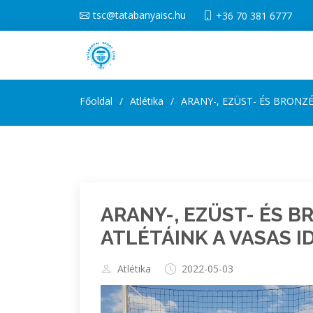
tsc@tatabanyaisc.hu
+36 70 381 6777
Főoldal
Atlétika
ARANY-, EZÜST- ÉS BRONZ
ARANY-, EZÜST- ÉS 
ATLÉTÁINK A VASAS 
Atlétika
2022-05-03