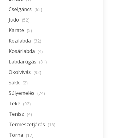
Cselgáncs
(62)
Judo
(52)
Karate
(5)
Kézilabda
(32)
Kosárlabda
(4)
Labdarúgás
(81)
Ökölvívás
(92)
Sakk
(2)
Súlyemelés
(74)
Teke
(92)
Tenisz
(4)
Természetjárás
(16)
Torna
(17)