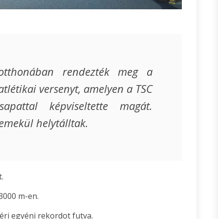
 otthonában rendezték meg a
atlétikai versenyt, amelyen a TSC
pattal képviseltette magát.
remekül helytálltak.
.
 3000 m-en.
ri egyéni rekordot futva.