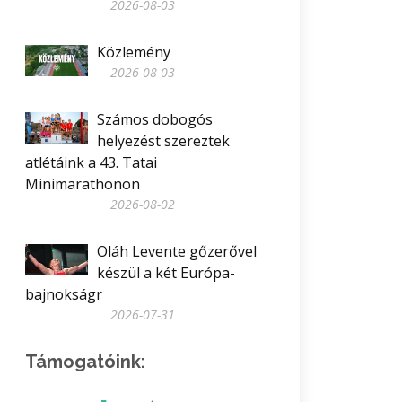
2026-08-03
Közlemény
2026-08-03
Számos dobogós
helyezést szereztek
atlétáink a 43. Tatai
Minimarathonon
2026-08-02
Oláh Levente gőzerővel
készül a két Európa-
bajnokságr
2026-07-31
Támogatóink: