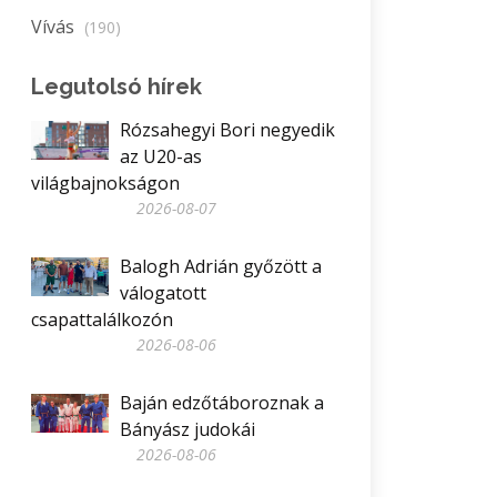
Vívás
(190)
Legutolsó hírek
Rózsahegyi Bori negyedik
az U20-as
világbajnokságon
2026-08-07
Balogh Adrián győzött a
válogatott
csapattalálkozón
2026-08-06
Baján edzőtáboroznak a
Bányász judokái
2026-08-06