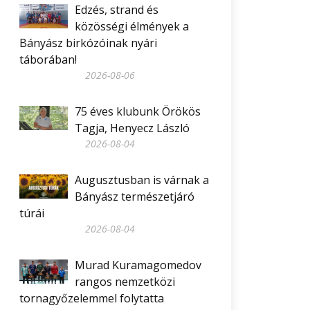
Edzés, strand és
közösségi élmények a
Bányász birkózóinak nyári
táborában!
2026-08-06
75 éves klubunk Örökös
Tagja, Henyecz László
2026-08-04
Augusztusban is várnak a
Bányász természetjáró
túrái
2026-08-04
Murad Kuramagomedov
rangos nemzetközi
tornagyőzelemmel folytatta