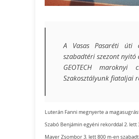
A Vasas Pasaréti úti
szabadtéri szezont nyitó 
GEOTECH maroknyi csa
Szakosztályunk fiataljai 
Luterán Fanni megnyerte a magasugrást
Szabó Benjámin egyéni rekorddal 2. lett
Mayer Zsombor 3. lett 800 m-en szabadté