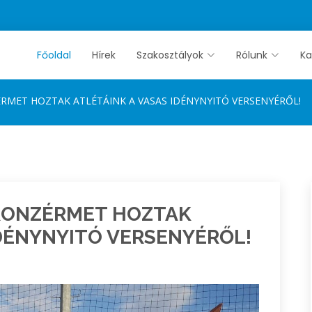
Főoldal
Hírek
Szakosztályok
Rólunk
Ka
ÉRMET HOZTAK ATLÉTÁINK A VASAS IDÉNYNYITÓ VERSENYÉRŐL!
BRONZÉRMET HOZTAK
IDÉNYNYITÓ VERSENYÉRŐL!