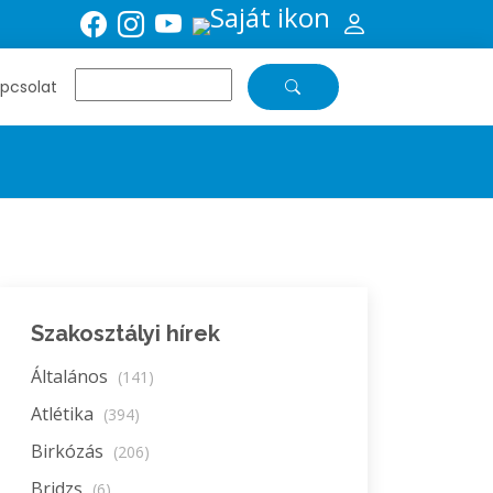
pcsolat
Szakosztályi hírek
Általános
(141)
Atlétika
(394)
Birkózás
(206)
Bridzs
(6)