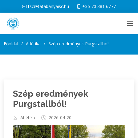
tsc@tatabanyaisc.hu
+36 70 381 6777
Főoldal
Atlétika
Szép eredmények Purgstallból!
Szép eredmények
Purgstallból!
Atlétika
2026-04-20