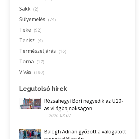
Sakk
(2)
Súlyemelés
(74)
Teke
(92)
Tenisz
(4)
Természetjárás
(16)
Torna
(17)
Vívás
(190)
Legutolsó hírek
Rózsahegyi Bori negyedik az U20-
as világbajnokságon
2026-08-07
Balogh Adrián győzött a válogatott