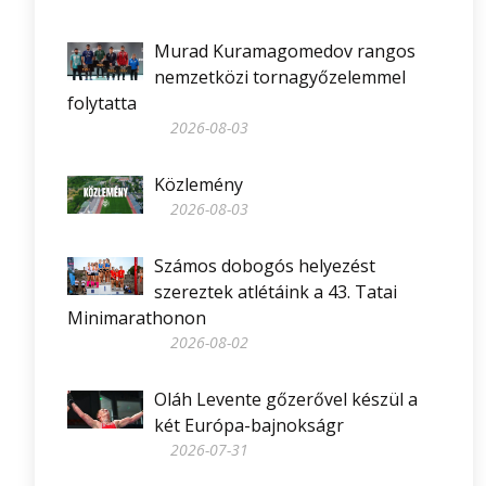
Murad Kuramagomedov rangos
nemzetközi tornagyőzelemmel
folytatta
2026-08-03
Közlemény
2026-08-03
Számos dobogós helyezést
szereztek atlétáink a 43. Tatai
Minimarathonon
2026-08-02
Oláh Levente gőzerővel készül a
két Európa-bajnokságr
2026-07-31