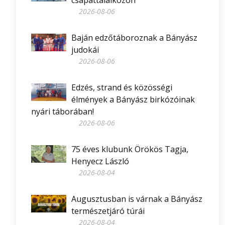
csapattalálkozón
2026-08-06
Baján edzőtáboroznak a Bányász
judokái
2026-08-06
Edzés, strand és közösségi
élmények a Bányász birkózóinak
nyári táborában!
2026-08-06
75 éves klubunk Örökös Tagja,
Henyecz László
2026-08-04
Augusztusban is várnak a Bányász
természetjáró túrái
2026-08-04