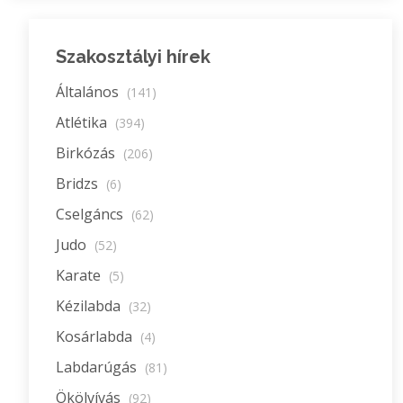
Szakosztályi hírek
Általános
(141)
Atlétika
(394)
Birkózás
(206)
Bridzs
(6)
Cselgáncs
(62)
Judo
(52)
Karate
(5)
Kézilabda
(32)
Kosárlabda
(4)
Labdarúgás
(81)
Ökölvívás
(92)