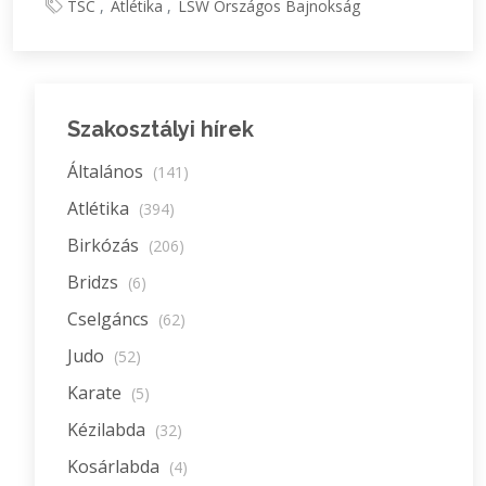
TSC
Atlétika
LSW Országos Bajnokság
Szakosztályi hírek
Általános
(141)
Atlétika
(394)
Birkózás
(206)
Bridzs
(6)
Cselgáncs
(62)
Judo
(52)
Karate
(5)
Kézilabda
(32)
Kosárlabda
(4)