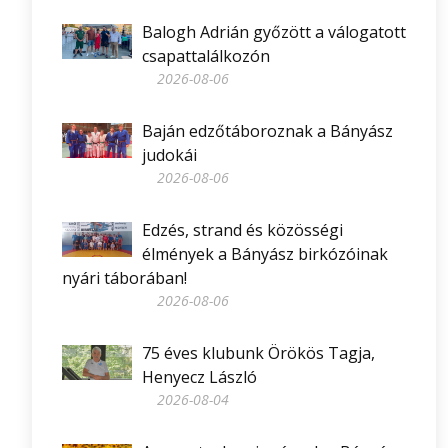
Balogh Adrián győzött a válogatott
csapattalálkozón
2026-08-06
Baján edzőtáboroznak a Bányász
judokái
2026-08-06
Edzés, strand és közösségi
élmények a Bányász birkózóinak
nyári táborában!
2026-08-06
75 éves klubunk Örökös Tagja,
Henyecz László
2026-08-04