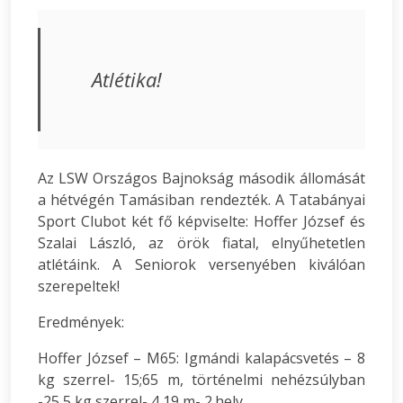
Atlétika!
Az LSW Országos Bajnokság második állomását
a hétvégén Tamásiban rendezték. A Tatabányai
Sport Clubot két fő képviselte: Hoffer József és
Szalai László, az örök fiatal, elnyűhetetlen
atlétáink. A Seniorok versenyében kiválóan
szerepeltek!
Eredmények:
Hoffer József – M65: Igmándi kalapácsvetés – 8
kg szerrel- 15;65 m, történelmi nehézsúlyban
-25,5 kg szerrel- 4,19 m- 2.hely.