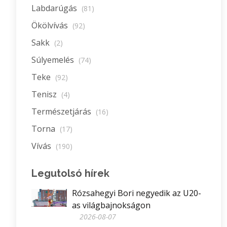
Labdarúgás
(81)
Ökölvívás
(92)
Sakk
(2)
Súlyemelés
(74)
Teke
(92)
Tenisz
(4)
Természetjárás
(16)
Torna
(17)
Vívás
(190)
Legutolsó hírek
Rózsahegyi Bori negyedik az U20-
as világbajnokságon
2026-08-07