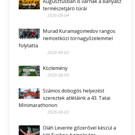
Augusztusban is várnak a Bányász
természetjáró túrái
2026-08-04
Murad Kuramagomedov rangos
nemzetközi tornagyőzelemmel
folytatta
2026-08-03
Közlemény
2026-08-03
Számos dobogós helyezést
szereztek atlétáink a 43. Tatai
Minimarathonon
2026-08-02
Oláh Levente gőzerővel készül a