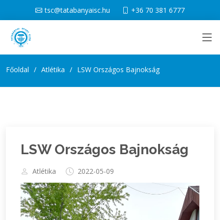
tsc@tatabanyaisc.hu
+36 70 381 6777
Főoldal
Atlétika
LSW Országos Bajnokság
LSW Országos Bajnokság
Atlétika
2022-05-09