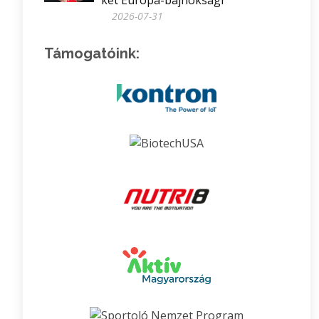
két Európa-bajnokságr
2026-07-31
Támogatóink: