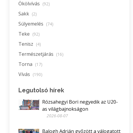
Ökölvívás
(92)
Sakk
(2)
Súlyemelés
(74)
Teke
(92)
Tenisz
(4)
Természetjárás
(16)
Torna
(17)
Vívás
(190)
Legutolsó hírek
Rózsahegyi Bori negyedik az U20-
as világbajnokságon
2026-08-07
Balogh Adrián győzött a válogatott