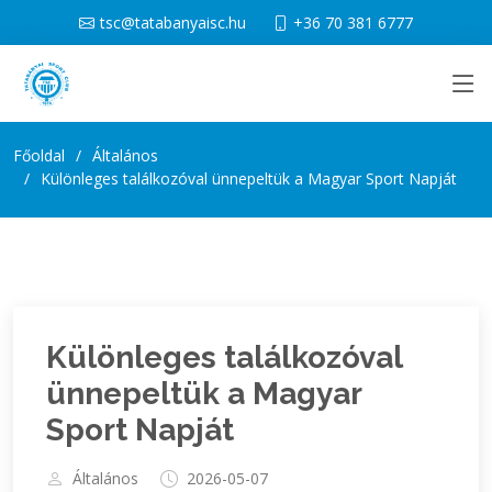
tsc@tatabanyaisc.hu
+36 70 381 6777
Főoldal
Általános
Különleges találkozóval ünnepeltük a Magyar Sport Napját
Különleges találkozóval
ünnepeltük a Magyar
Sport Napját
Általános
2026-05-07