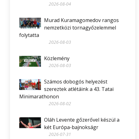
2026-08-04
Murad Kuramagomedov rangos
nemzetközi tornagyőzelemmel
folytatta
2026-08-03
Közlemény
2026-08-03
Számos dobogós helyezést
szereztek atlétáink a 43. Tatai
Minimarathonon
2026-08-02
Oláh Levente gőzerővel készül a
két Európa-bajnokságr
2026-07-31