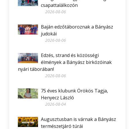
csapattalálkozón
2026-08-06
Baján edzőtáboroznak a Bányász
judokái
2026-08-06
Edzés, strand és közösségi
élmények a Bányász birkózóinak
nyári táborában!
2026-08-06
75 éves klubunk Örökös Tagja,
Henyecz László
2026-08-04
Augusztusban is várnak a Bányász
természetjáró túrái