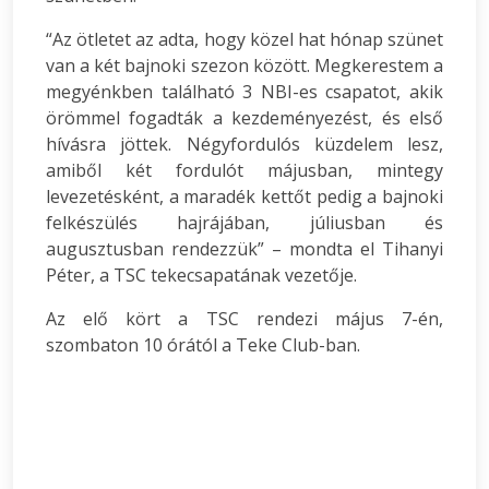
“Az ötletet az adta, hogy közel hat hónap szünet
van a két bajnoki szezon között. Megkerestem a
megyénkben található 3 NBI-es csapatot, akik
örömmel fogadták a kezdeményezést, és első
hívásra jöttek. Négyfordulós küzdelem lesz,
amiből két fordulót májusban, mintegy
levezetésként, a maradék kettőt pedig a bajnoki
felkészülés hajrájában, júliusban és
augusztusban rendezzük” – mondta el Tihanyi
Péter, a TSC tekecsapatának vezetője.
Az elő kört a TSC rendezi május 7-én,
szombaton 10 órától a Teke Club-ban.