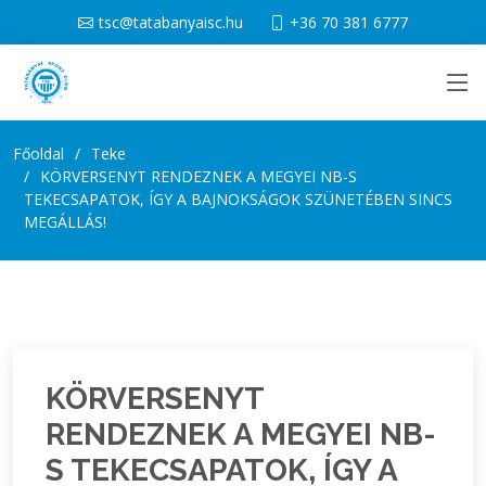
tsc@tatabanyaisc.hu
+36 70 381 6777
Főoldal
Teke
KÖRVERSENYT RENDEZNEK A MEGYEI NB-S
TEKECSAPATOK, ÍGY A BAJNOKSÁGOK SZÜNETÉBEN SINCS
MEGÁLLÁS!
KÖRVERSENYT
RENDEZNEK A MEGYEI NB-
S TEKECSAPATOK, ÍGY A