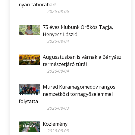
nyári táborában!
2026-08-06
75 éves klubunk Örökös Tagja,
Henyecz László
2026-08-04
Augusztusban is várnak a Bányász
természetjáró túrái
2026-08-04
Murad Kuramagomedov rangos
nemzetközi tornagyőzelemmel
folytatta
2026-08-03
Közlemény
2026-08-03