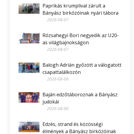
Paprikás krumplival zárult a
Bányász birkózóinak nyári tábora
2026-08-07
Rózsahegyi Bori negyedik az U20-
as világbajnokságon
2026-08-07
Balogh Adrián győzött a válogatott
csapattalálkozón
2026-08-06
Baján edzőtáboroznak a Bányász
judokái
2026-08-06
Edzés, strand és közösségi
élmények a Bányász birkózóinak