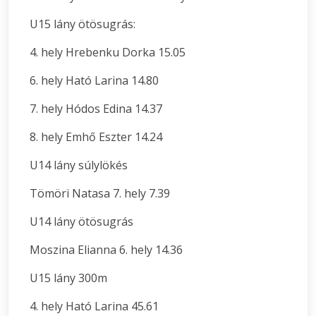
U15 lány ötösugrás:
4. hely Hrebenku Dorka 15.05
6. hely Ható Larina 14.80
7. hely Hódos Edina 14.37
8. hely Emhő Eszter 14.24
U14 lány súlylökés
Tömöri Natasa 7. hely 7.39
U14 lány ötösugrás
Moszina Elianna 6. hely 14.36
U15 lány 300m
4. hely Ható Larina 45.61