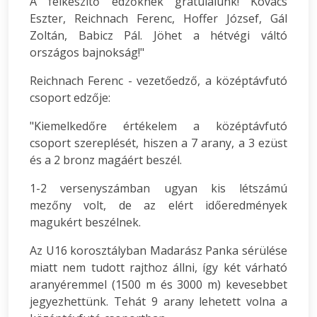
A felkészítő edzőknek gratulálunk! Kovács
Eszter, Reichnach Ferenc, Hoffer József, Gál
Zoltán, Babicz Pál. Jöhet a hétvégi váltó
országos bajnokság!"
Reichnach Ferenc - vezetőedző, a középtávfutó
csoport edzője:
"Kiemelkedőre értékelem a középtávfutó
csoport szereplését, hiszen a 7 arany, a 3 ezüst
és a 2 bronz magáért beszél.
1-2 versenyszámban ugyan kis létszámú
mezőny volt, de az elért időeredmények
magukért beszélnek.
Az U16 korosztályban Madarász Panka sérülése
miatt nem tudott rajthoz állni, így két várható
aranyéremmel (1500 m és 3000 m) kevesebbet
jegyezhettünk. Tehát 9 arany lehetett volna a