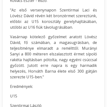
Kovács Eszter - edző:
"Az első versenynapon Szentirmai Laci és
Lövész Dávid révén két bronzérmet szereztünk,
előbbi az U15 korosztály gerelyhajításában,
utóbbi az U16 fiúk távolugrásában.
Vasárnap kötelező győzelmet aratott Lövész
Dávid, fő számában, a magasugrásban, de
teljesítménye elmaradt a remélttől. Murányi
Sanyi a 800 méteren elszalasztott érmet sípoló
rakéta hajításban pótolta, nagy egyéni csúccsal
győzött. Jutott erre napra is egy harmadik
helyezés, Horváth Barna élete első 300 gátján
szerezte U15-ben."
Eredmények:
U15
Szentirmai László