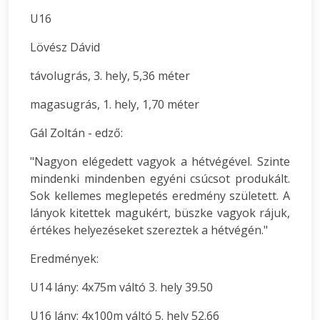
U16
Lövész Dávid
távolugrás, 3. hely, 5,36 méter
magasugrás, 1. hely, 1,70 méter
Gál Zoltán - edző:
"Nagyon elégedett vagyok a hétvégével. Szinte
mindenki mindenben egyéni csúcsot produkált.
Sok kellemes meglepetés eredmény született. A
lányok kitettek magukért, büszke vagyok rájuk,
értékes helyezéseket szereztek a hétvégén."
Eredmények:
U14 lány: 4x75m váltó 3. hely 39.50
U16 lány: 4x100m váltó 5. hely 52.66