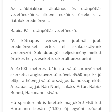
Az alábbiakban általános és utánpótlás
vezetőedzőink, illetve edzőink értékelik a
fiatalok eredményeit.
Babicz Pál - utánpótlás vezetőedző:
"A kétnapos versenyen jobbnál jobb
eredményeket értek el szakosztályunk
versenyzői! Sok dobogós teljesítmény mellett
értékes helyezéseket is sikerült bezsebelni.
A 4x100 méteres U16 fiú váltó aranyérmet
szerzett, ranglistavezető idővel: 45.50 mp! Ez jó
előjel a hétvégi váltó országos bajnokság előtt.
A csapat tagjai: Bán Noel, Takács Artúr, Babicz
Benett, Hartmann István.
Fiú sprintereink is kitettek magukért! Első lett
Hartmann István (11.32) új egyéni csúcsot