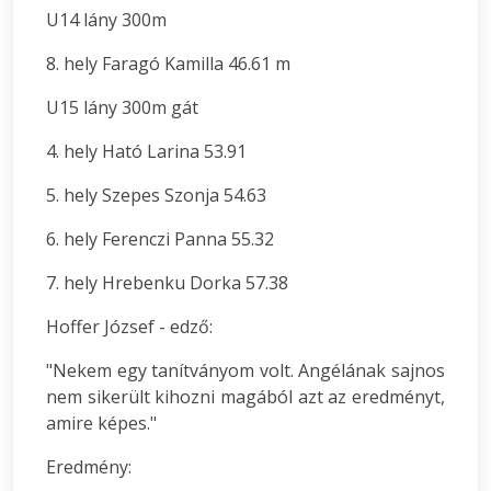
U14 lány 300m
8. hely Faragó Kamilla 46.61 m
U15 lány 300m gát
4. hely Ható Larina 53.91
5. hely Szepes Szonja 54.63
6. hely Ferenczi Panna 55.32
7. hely Hrebenku Dorka 57.38
Hoffer József - edző:
"Nekem egy tanítványom volt. Angélának sajnos
nem sikerült kihozni magából azt az eredményt,
amire képes."
Eredmény: