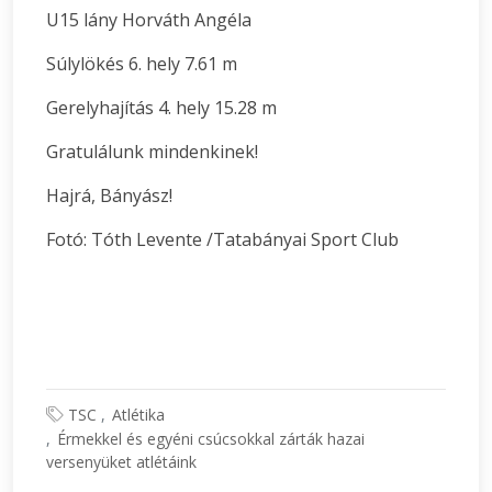
U15 lány Horváth Angéla
Súlylökés 6. hely 7.61 m
Gerelyhajítás 4. hely 15.28 m
Gratulálunk mindenkinek!
Hajrá, Bányász!
Fotó: Tóth Levente /Tatabányai Sport Club
TSC
Atlétika
Érmekkel és egyéni csúcsokkal zárták hazai
versenyüket atlétáink