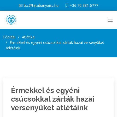
tsc@tatabanyaisc.hu
+36 70 381 6777
Főoldal
Atlétika
Érmekkel és egyéni csúcsokkal zárták hazai versenyüket
atlétáink
Érmekkel és egyéni
csúcsokkal zárták hazai
versenyüket atlétáink