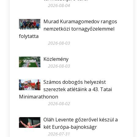
2026-08-04
Murad Kuramagomedov rangos
nemzetközi tornagyőzelemmel
folytatta
2026-08-03
Közlemény
2026-08-03
Számos dobogós helyezést
szereztek atlétáink a 43. Tatai
Minimarathonon
2026-08-02
Oláh Levente gőzerővel készül a
két Európa-bajnokságr
2026-07-31