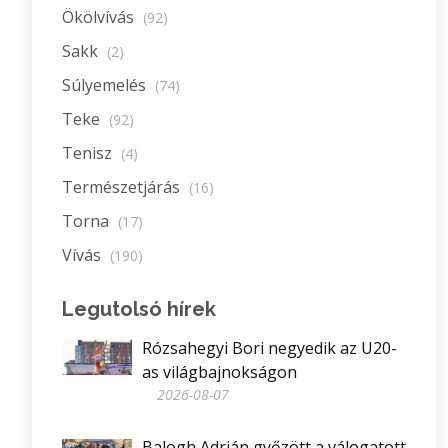
Ökölvívás
(92)
Sakk
(2)
Súlyemelés
(74)
Teke
(92)
Tenisz
(4)
Természetjárás
(16)
Torna
(17)
Vívás
(190)
Legutolsó hírek
Rózsahegyi Bori negyedik az U20-
as világbajnokságon
2026-08-07
Balogh Adrián győzött a válogatott