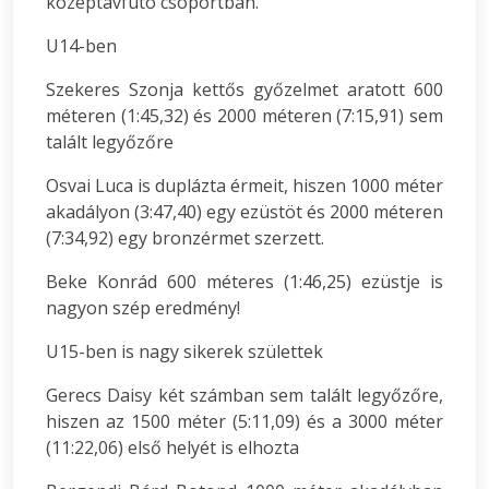
középtávfutó csoportban.
U14-ben
Szekeres Szonja kettős győzelmet aratott 600
méteren (1:45,32) és 2000 méteren (7:15,91) sem
talált legyőzőre
Osvai Luca is duplázta érmeit, hiszen 1000 méter
akadályon (3:47,40) egy ezüstöt és 2000 méteren
(7:34,92) egy bronzérmet szerzett.
Beke Konrád 600 méteres (1:46,25) ezüstje is
nagyon szép eredmény!
U15-ben is nagy sikerek születtek
Gerecs Daisy két számban sem talált legyőzőre,
hiszen az 1500 méter (5:11,09) és a 3000 méter
(11:22,06) első helyét is elhozta