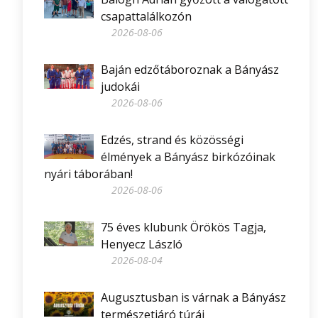
csapattalálkozón
2026-08-06
Baján edzőtáboroznak a Bányász
judokái
2026-08-06
Edzés, strand és közösségi
élmények a Bányász birkózóinak
nyári táborában!
2026-08-06
75 éves klubunk Örökös Tagja,
Henyecz László
2026-08-04
Augusztusban is várnak a Bányász
természetjáró túrái