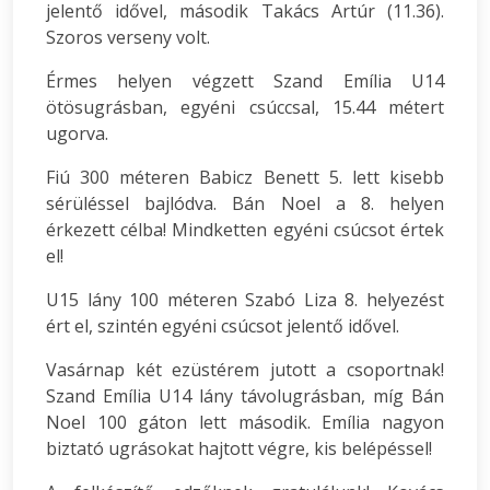
jelentő idővel, második Takács Artúr (11.36).
Szoros verseny volt.
Érmes helyen végzett Szand Emília U14
ötösugrásban, egyéni csúccsal, 15.44 métert
ugorva.
Fiú 300 méteren Babicz Benett 5. lett kisebb
sérüléssel bajlódva. Bán Noel a 8. helyen
érkezett célba! Mindketten egyéni csúcsot értek
el!
U15 lány 100 méteren Szabó Liza 8. helyezést
ért el, szintén egyéni csúcsot jelentő idővel.
Vasárnap két ezüstérem jutott a csoportnak!
Szand Emília U14 lány távolugrásban, míg Bán
Noel 100 gáton lett második. Emília nagyon
biztató ugrásokat hajtott végre, kis belépéssel!