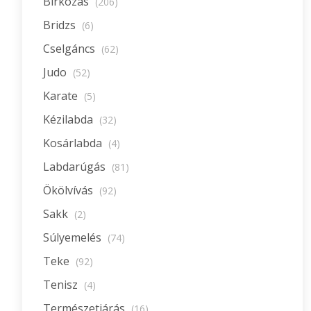
Birkózás
(206)
Bridzs
(6)
Cselgáncs
(62)
Judo
(52)
Karate
(5)
Kézilabda
(32)
Kosárlabda
(4)
Labdarúgás
(81)
Ökölvívás
(92)
Sakk
(2)
Súlyemelés
(74)
Teke
(92)
Tenisz
(4)
Természetjárás
(16)