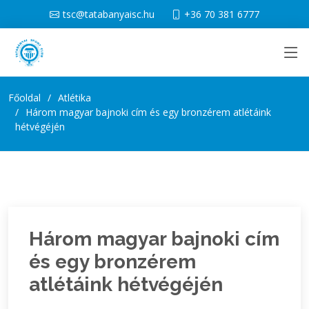
tsc@tatabanyaisc.hu
+36 70 381 6777
Főoldal
Atlétika
Három magyar bajnoki cím és egy bronzérem atlétáink
hétvégéjén
Három magyar bajnoki cím
és egy bronzérem
atlétáink hétvégéjén