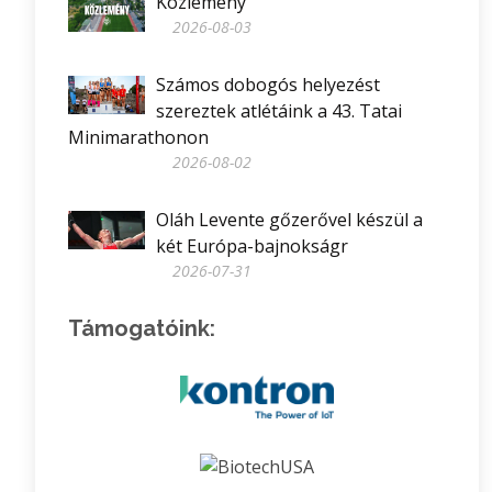
Közlemény
2026-08-03
Számos dobogós helyezést
szereztek atlétáink a 43. Tatai
Minimarathonon
2026-08-02
Oláh Levente gőzerővel készül a
két Európa-bajnokságr
2026-07-31
Támogatóink: