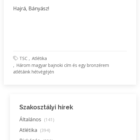
Hajrá, Bányász!
TSC
Atlétika
Három magyar bajnoki cím és egy bronzérem
atlétáink hétvégéjén
Szakosztályi hírek
Általános
(141)
Atlétika
(394)