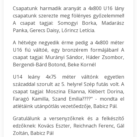
Csapatunk harmadik aranyát a 4x800 U16 lány
csapatunk szerezte meg fölényes győzelemmel!
A csapat tagjai: Somogyi Borka, Madarász
Panka, Gerecs Daisy, Lőrincz Letícia.
A hétvége negyedik érme pedig a 4x800 méter
U16 fiú váltóé, egy bronzérem formájában! A
csapat tagjai: Murányi Sándor, Háder Zsombor,
Bergendi-Bárd Botond, Beke Kornél
U14 leány 4x75 méter váltónk egyetlen
századdal szorult az 5. helyre! Szép futás volt. A
csapat tagjai: Moszina Elianna, Klébert Dorina,
Faragó Kamilla, Szand Emília????" - mondta el
atlétáink utánpótlás vezetőedzője, Babicz Pál.
Gratulálunk a versenyzőknek és a felkészítő
edzőknek: Kovács Eszter, Reichnach Ferenc, Gál
Zoltán, Babicz Pál