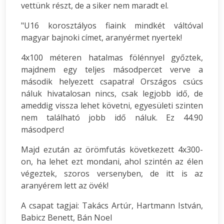
vettünk részt, de a siker nem maradt el.
"U16 korosztályos fiaink mindkét váltóval
magyar bajnoki címet, aranyérmet nyertek!
4x100 méteren hatalmas fölénnyel győztek,
majdnem egy teljes másodpercet verve a
második helyezett csapatra! Országos csúcs
náluk hivatalosan nincs, csak legjobb idő, de
ameddig vissza lehet követni, egyesületi szinten
nem található jobb idő náluk. Ez 44.90
másodperc!
Majd ezután az örömfutás következett 4x300-
on, ha lehet ezt mondani, ahol szintén az élen
végeztek, szoros versenyben, de itt is az
aranyérem lett az övék!
A csapat tagjai: Takács Artúr, Hartmann István,
Babicz Benett, Bán Noel