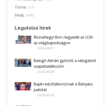
Torna
(17)
Vívás
(190)
Legutolsó hírek
Rózsahegyi Bori negyedik az U20-
as világbajnokságon
2026-08-07
Balogh Adrián győzött a válogatott
csapattalálkozón
2026-08-06
Baján edzőtáboroznak a Bányász
judokái
2026-08-06