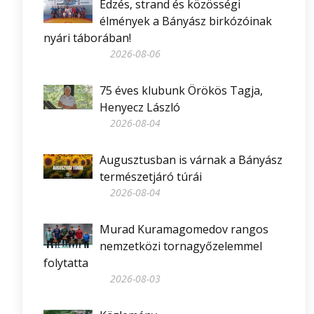
Edzés, strand és közösségi
élmények a Bányász birkózóinak
nyári táborában!
2026-08-06
75 éves klubunk Örökös Tagja,
Henyecz László
2026-08-04
Augusztusban is várnak a Bányász
természetjáró túrái
2026-08-04
Murad Kuramagomedov rangos
nemzetközi tornagyőzelemmel
folytatta
2026-08-03