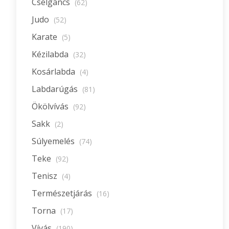
Cselgáncs
(62)
Judo
(52)
Karate
(5)
Kézilabda
(32)
Kosárlabda
(4)
Labdarúgás
(81)
Ökölvívás
(92)
Sakk
(2)
Súlyemelés
(74)
Teke
(92)
Tenisz
(4)
Természetjárás
(16)
Torna
(17)
Vívás
(190)