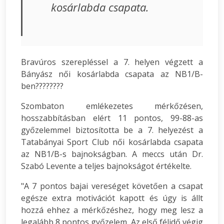
kosárlabda csapata.
Bravúros szerepléssel a 7. helyen végzett a
Bányász női kosárlabda csapata az NB1/B-
ben????????
Szombaton emlékezetes mérkőzésen,
hosszabbításban elért 11 pontos, 99-88-as
győzelemmel biztosította be a 7. helyezést a
Tatabányai Sport Club női kosárlabda csapata
az NB1/B-s bajnokságban. A meccs után Dr.
Szabó Levente a teljes bajnokságot értékelte.
"A 7 pontos bajai vereséget követően a csapat
egésze extra motivációt kapott és úgy is állt
hozzá ehhez a mérkőzéshez, hogy meg lesz a
legalább 8 pontos győzelem. Az első félidő végig