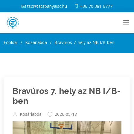
tsc@tatabanyaisc.hu
+36 70 381 6777
Főoldal
Kosárlabda
Bravúros 7. hely az NB I/B-ben
Bravúros 7. hely az NB I/B-
ben
Kosárlabda
2026-05-18