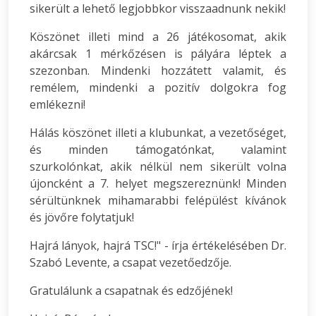
sikerült a lehető legjobbkor visszaadnunk nekik!
Köszönet illeti mind a 26 játékosomat, akik
akárcsak 1 mérkőzésen is pályára léptek a
szezonban. Mindenki hozzátett valamit, és
remélem, mindenki a pozitív dolgokra fog
emlékezni!
Hálás köszönet illeti a klubunkat, a vezetőséget,
és minden támogatónkat, valamint
szurkolónkat, akik nélkül nem sikerült volna
újoncként a 7. helyet megszereznünk! Minden
sérültünknek mihamarabbi felépülést kívánok
és jövőre folytatjuk!
Hajrá lányok, hajrá TSC!" - írja értékelésében Dr.
Szabó Levente, a csapat vezetőedzője.
Gratulálunk a csapatnak és edzőjének!