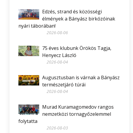
Edzés, strand és közösségi
élmények a Bányász birkózóinak
nyári táborában!
2026-08-06
75 éves klubunk Örökös Tagja,
Henyecz László
2026-08-04
Augusztusban is várnak a Bányász
természetjáró túrái
2026-08-04
Murad Kuramagomedov rangos
nemzetközi tornagyőzelemmel
folytatta
2026-08-03