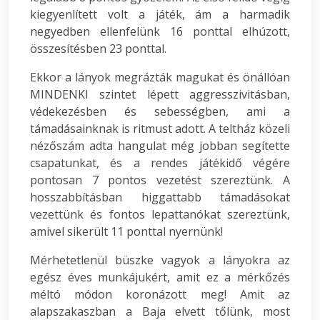
kiegyenlített volt a játék, ám a harmadik
negyedben ellenfelünk 16 ponttal elhúzott,
összesítésben 23 ponttal.
Ekkor a lányok megrázták magukat és önállóan
MINDENKI szintet lépett aggresszivitásban,
védekezésben és sebességben, ami a
támadásainknak is ritmust adott. A teltház közeli
nézőszám adta hangulat még jobban segítette
csapatunkat, és a rendes játékidő végére
pontosan 7 pontos vezetést szereztünk. A
hosszabbításban higgattabb támadásokat
vezettünk és fontos lepattanókat szereztünk,
amivel sikerült 11 ponttal nyernünk!
Mérhetetlenül büszke vagyok a lányokra az
egész éves munkájukért, amit ez a mérkőzés
méltó módon koronázott meg! Amit az
alapszakaszban a Baja elvett tőlünk, most