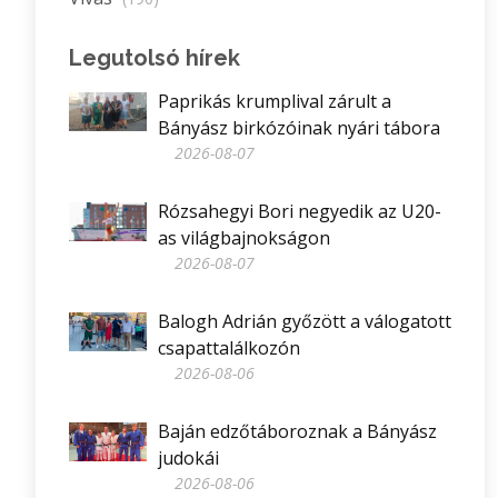
Legutolsó hírek
Paprikás krumplival zárult a
Bányász birkózóinak nyári tábora
2026-08-07
Rózsahegyi Bori negyedik az U20-
as világbajnokságon
2026-08-07
Balogh Adrián győzött a válogatott
csapattalálkozón
2026-08-06
Baján edzőtáboroznak a Bányász
judokái
2026-08-06