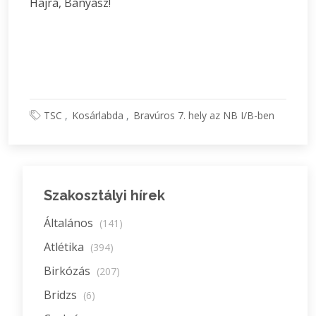
Hajrá, Bányász!
TSC
Kosárlabda
Bravúros 7. hely az NB I/B-ben
Szakosztályi hírek
Általános
(141)
Atlétika
(394)
Birkózás
(207)
Bridzs
(6)