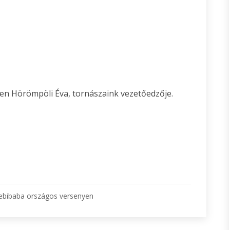
ében Hörömpöli Éva, tornászaink vezetőedzője.
ebibaba országos versenyen