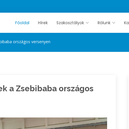
Főoldal
Hírek
Szakosztályok
Rólunk
Ka
bibaba országos versenyen
k a Zsebibaba országos