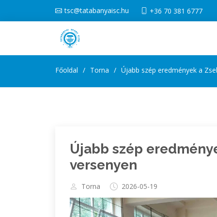
tsc@tatabanyaisc.hu
+36 70 381 6777
Főoldal
Torna
Újabb szép eredmények a Zse
Újabb szép eredménye
versenyen
Torna
2026-05-19