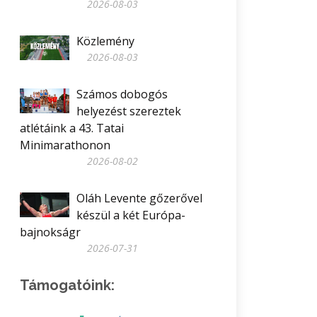
2026-08-03
Közlemény
2026-08-03
Számos dobogós
helyezést szereztek
atlétáink a 43. Tatai
Minimarathonon
2026-08-02
Oláh Levente gőzerővel
készül a két Európa-
bajnokságr
2026-07-31
Támogatóink: