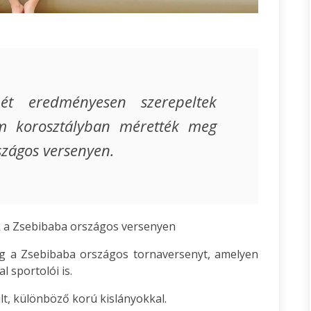
mét eredményesen szerepeltek
m korosztályban mérették meg
zágos versenyen.
k a Zsebibaba országos versenyen
g a Zsebibaba országos tornaversenyt, amelyen
l sportolói is.
lt, különböző korú kislányokkal.