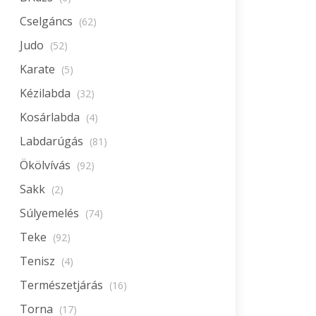
Cselgáncs
(62)
Judo
(52)
Karate
(5)
Kézilabda
(32)
Kosárlabda
(4)
Labdarúgás
(81)
Ökölvívás
(92)
Sakk
(2)
Súlyemelés
(74)
Teke
(92)
Tenisz
(4)
Természetjárás
(16)
Torna
(17)