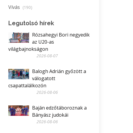
Vívás
(190)
Legutolsó hírek
Rózsahegyi Bori negyedik
az U20-as
világbajnokságon
2026-08-07
Balogh Adrián győzött a
válogatott
csapattalálkozón
2026-08-06
Baján edzőtáboroznak a
Bányász judokái
2026-08-06