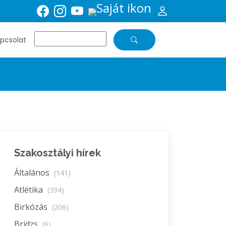
pcsolat
Szakosztályi hírek
Általános
(141)
Atlétika
(394)
Birkózás
(206)
Bridzs
(6)