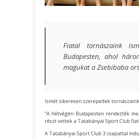
Fiatal tornászaink is
Budapesten, ahol háro
magukat a Zsebibaba ors
Ismét sikeresen szerepeltek tornászain
"A hétvégén Budapesten rendezték me
részt vettek a Tatabányai Sport Club fiata
A Tatabányai Sport Club 3 csapattal indu