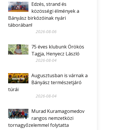
Edzés, strand és
közösségi élmények a
Bányász birkózóinak nyári
táborában!
2026-08-06
75 éves klubunk Örökös
Tagja, Henyecz László
2026-08-04
Augusztusban is várnak a
Bányász természetjáró
túrái
2026-08-04
Murad Kuramagomedov
rangos nemzetközi
tornagyőzelemmel folytatta