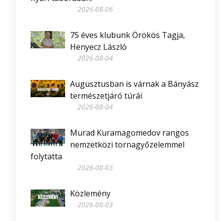
2026-08-06
75 éves klubunk Örökös Tagja,
Henyecz László
2026-08-04
Augusztusban is várnak a Bányász
természetjáró túrái
2026-08-04
Murad Kuramagomedov rangos
nemzetközi tornagyőzelemmel
folytatta
2026-08-03
Közlemény
2026-08-03