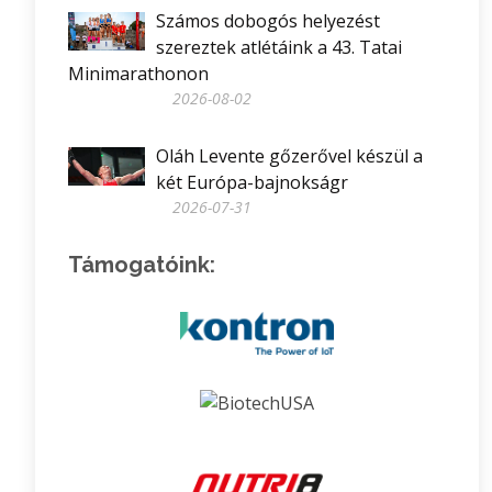
Számos dobogós helyezést
szereztek atlétáink a 43. Tatai
Minimarathonon
2026-08-02
Oláh Levente gőzerővel készül a
két Európa-bajnokságr
2026-07-31
Támogatóink: