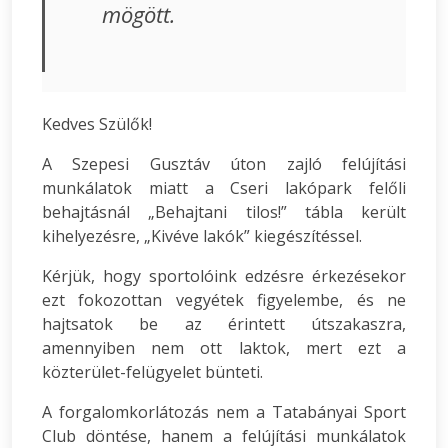
mögött.
Kedves Szülők!
A Szepesi Gusztáv úton zajló felújítási
munkálatok miatt a Cseri lakópark felőli
behajtásnál „Behajtani tilos!” tábla került
kihelyezésre, „Kivéve lakók” kiegészítéssel.
Kérjük, hogy sportolóink edzésre érkezésekor
ezt fokozottan vegyétek figyelembe, és ne
hajtsatok be az érintett útszakaszra,
amennyiben nem ott laktok, mert ezt a
közterület-felügyelet bünteti.
A forgalomkorlátozás nem a Tatabányai Sport
Club döntése, hanem a felújítási munkálatok