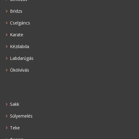
Bridzs
Cselgáncs
Karate
Kézilabda
Labdarúgás
Ökölvívás
Sakk
Súlyemelés
Teke