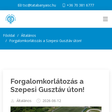
tsc@tatabanyaisc.hu
+36 70 381 6777
Főoldal
Általános
Forgalomkorlátozás a Szepesi Gusztáv úton!
Forgalomkorlátozás a
Szepesi Gusztáv úton!
Általános
2026-06-12