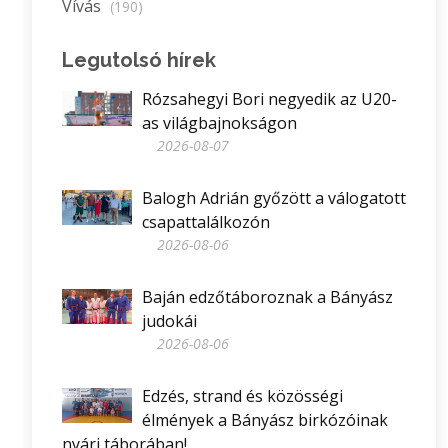
Vívás
(190)
Legutolsó hírek
Rózsahegyi Bori negyedik az U20-
as világbajnokságon
2026-08-07
Balogh Adrián győzött a válogatott
csapattalálkozón
2026-08-06
Baján edzőtáboroznak a Bányász
judokái
2026-08-06
Edzés, strand és közösségi
élmények a Bányász birkózóinak
nyári táborában!