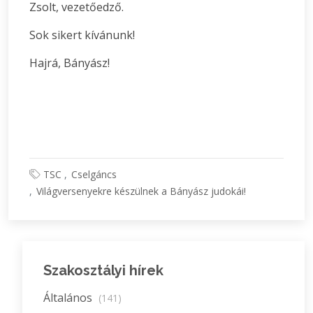
Zsolt, vezetőedző.
Sok sikert kívánunk!
Hajrá, Bányász!
TSC
Cselgáncs
Világversenyekre készülnek a Bányász judokái!
Szakosztályi hírek
Általános
(141)