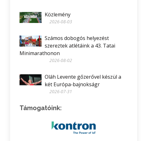
Közlemény
2026-08-03
Számos dobogós helyezést
szereztek atlétáink a 43. Tatai
Minimarathonon
2026-08-02
Oláh Levente gőzerővel készül a
két Európa-bajnokságr
2026-07-31
Támogatóink: