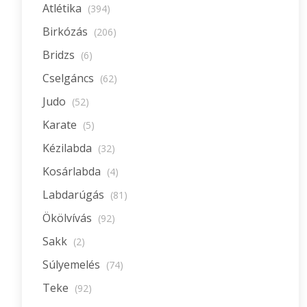
Atlétika
(394)
Birkózás
(206)
Bridzs
(6)
Cselgáncs
(62)
Judo
(52)
Karate
(5)
Kézilabda
(32)
Kosárlabda
(4)
Labdarúgás
(81)
Ökölvívás
(92)
Sakk
(2)
Súlyemelés
(74)
Teke
(92)