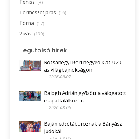
Tenisz
(4)
Természetjárás
(16)
Torna
(17)
Vívás
(190)
Legutolsó hírek
Rózsahegyi Bori negyedik az U20-
as világbajnokságon
2026-08-07
Balogh Adrián győzött a válogatott
csapattalálkozón
2026-08-06
Baján edzőtáboroznak a Bányász
judokái
2026-08-06