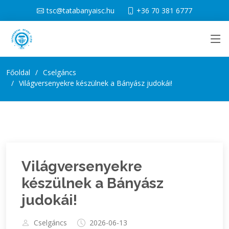
tsc@tatabanyaisc.hu
+36 70 381 6777
Főoldal
Cselgáncs
Világversenyekre készülnek a Bányász judokái!
Világversenyekre
készülnek a Bányász
judokái!
Cselgáncs
2026-06-13