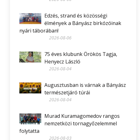
Edzés, strand és közösségi
élmények a Bányász birkózóinak
nyári táborában!
2026-08-06
75 éves klubunk Örökös Tagja,
Henyecz László
2026-08-04
Augusztusban is várnak a Bányász
természetjáró túrái
2026-08-04
Murad Kuramagomedov rangos
nemzetközi tornagyőzelemmel
folytatta
2026-08-03