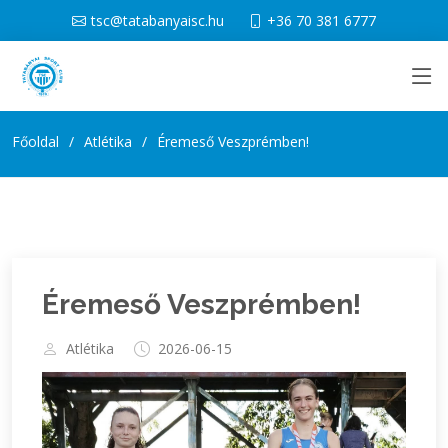
tsc@tatabanyaisc.hu
+36 70 381 6777
Főoldal
Atlétika
Éremeső Veszprémben!
Éremeső Veszprémben!
Atlétika
2026-06-15