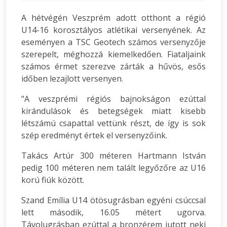
A hétvégén Veszprém adott otthont a régió
U14-16 korosztályos atlétikai versenyének. Az
eseményen a TSC Geotech számos versenyzője
szerepelt, méghozzá kiemelkedően. Fiataljaink
számos érmet szerezve zárták a hűvös, esős
időben lezajlott versenyen.
"A veszprémi régiós bajnokságon ezúttal
kirándulások és betegségek miatt kisebb
létszámú csapattal vettünk részt, de így is sok
szép eredményt értek el versenyzőink.
Takács Artúr 300 méteren Hartmann István
pedig 100 méteren nem talált legyőzőre az U16
korú fiúk között.
Szand Emília U14 ötösugrásban egyéni csúccsal
lett második, 16.05 métert ugorva.
Távolugrásban ezúttal a bronzérem jutott neki