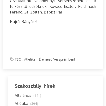
Gratulálunk valamennyi versenyzőnek és a
felkészítő edzőknek: Kovács Eszter, Reichnach
Ferenc, Gál Zoltán, Babicz Pál
Hajrá, Bányász!
TSC
Atlétika
Éremeső Veszprémben!
Szakosztályi hírek
Általános
(141)
Atlétika
(394)