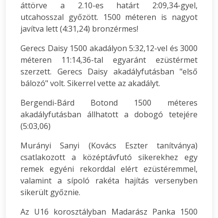
áttörve a 2.10-es határt 2:09,34-gyel,
utcahosszal győzött. 1500 méteren is nagyot
javítva lett (4:31,24) bronzérmes!
Gerecs Daisy 1500 akadályon 5:32,12-vel és 3000
méteren 11:14,36-tal egyaránt ezüstérmet
szerzett. Gerecs Daisy akadályfutásban "első
bálozó" volt. Sikerrel vette az akadályt.
Bergendi-Bárd Botond 1500 méteres
akadályfutásban állhatott a dobogó tetejére
(5:03,06)
Murányi Sanyi (Kovács Eszter tanítványa)
csatlakozott a középtávfutó sikerekhez egy
remek egyéni rekorddal elért ezüstéremmel,
valamint a sípoló rakéta hajítás versenyben
sikerült győznie.
Az U16 korosztályban Madarász Panka 1500