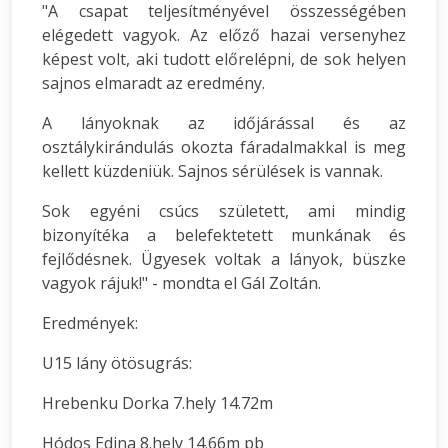
"A csapat teljesítményével összességében
elégedett vagyok. Az előző hazai versenyhez
képest volt, aki tudott előrelépni, de sok helyen
sajnos elmaradt az eredmény.
A lányoknak az időjárással és az
osztálykirándulás okozta fáradalmakkal is meg
kellett küzdeniük. Sajnos sérülések is vannak.
Sok egyéni csúcs született, ami mindig
bizonyítéka a belefektetett munkának és
fejlődésnek. Ügyesek voltak a lányok, büszke
vagyok rájuk!" - mondta el Gál Zoltán.
Eredmények:
U15 lány ötösugrás:
Hrebenku Dorka 7.hely 14.72m
Hódos Edina 8.hely 14.66m pb