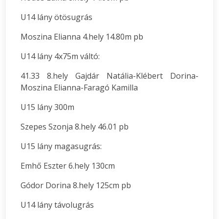
U14 lány ötösugrás
Moszina Elianna 4.hely 14.80m pb
U14 lány 4x75m váltó:
41.33 8.hely Gajdár Natália-Klébert Dorina-
Moszina Elianna-Faragó Kamilla
U15 lány 300m
Szepes Szonja 8.hely 46.01 pb
U15 lány magasugrás:
Emhő Eszter 6.hely 130cm
Gódor Dorina 8.hely 125cm pb
U14 lány távolugrás