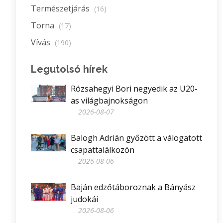
Természetjárás
(16)
Torna
(17)
Vívás
(190)
Legutolsó hírek
Rózsahegyi Bori negyedik az U20-
as világbajnokságon
2026-08-07
Balogh Adrián győzött a válogatott
csapattalálkozón
2026-08-06
Baján edzőtáboroznak a Bányász
judokái
2026-08-06