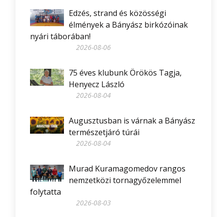
Edzés, strand és közösségi
élmények a Bányász birkózóinak
nyári táborában!
2026-08-06
75 éves klubunk Örökös Tagja,
Henyecz László
2026-08-04
Augusztusban is várnak a Bányász
természetjáró túrái
2026-08-04
Murad Kuramagomedov rangos
nemzetközi tornagyőzelemmel
folytatta
2026-08-03