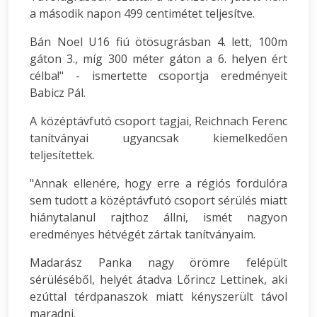
a második napon 499 centimétet teljesítve.
Bán Noel U16 fiú ötösugrásban 4. lett, 100m
gáton 3., míg 300 méter gáton a 6. helyen ért
célba!" - ismertette csoportja eredményeit
Babicz Pál.
A középtávfutó csoport tagjai, Reichnach Ferenc
tanítványai ugyancsak kiemelkedően
teljesítettek.
"Annak ellenére, hogy erre a régiós fordulóra
sem tudott a középtávfutó csoport sérülés miatt
hiánytalanul rajthoz állni, ismét nagyon
eredményes hétvégét zártak tanítványaim.
Madarász Panka nagy örömre felépült
sérüléséből, helyét átadva Lőrincz Lettinek, aki
ezúttal térdpanaszok miatt kényszerült távol
maradni.