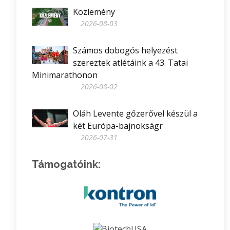
Közlemény
2026-08-03
Számos dobogós helyezést
szereztek atlétáink a 43. Tatai
Minimarathonon
2026-08-02
Oláh Levente gőzerővel készül a
két Európa-bajnokságr
2026-07-31
Támogatóink: