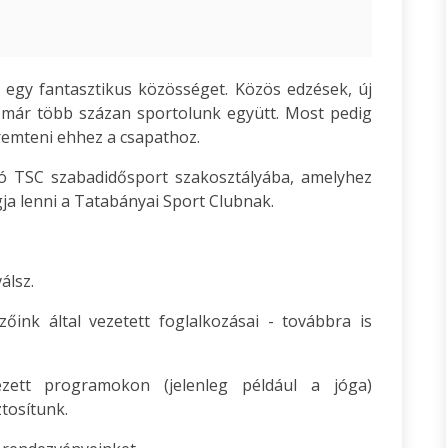
 egy fantasztikus közösséget. Közös edzések, új
 már több százan sportolunk együtt. Most pedig
remteni ehhez a csapathoz.
áció TSC szabadidősport szakosztályába, amelyhez
gja lenni a Tatabányai Sport Clubnak.
álsz.
őink által vezetett foglalkozásai - továbbra is
zett programokon (jelenleg például a jóga)
tosítunk.