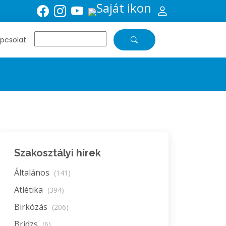
pcsolat
Szakosztályi hírek
Általános
(141)
Atlétika
(394)
Birkózás
(206)
Bridzs
(6)