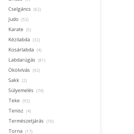
Cselgáncs
(62)
Judo
(52)
Karate
(5)
Kézilabda
(32)
Kosárlabda
(4)
Labdarúgás
(81)
Ökölvívás
(92)
Sakk
(2)
Súlyemelés
(74)
Teke
(92)
Tenisz
(4)
Természetjárás
(16)
Torna
(17)