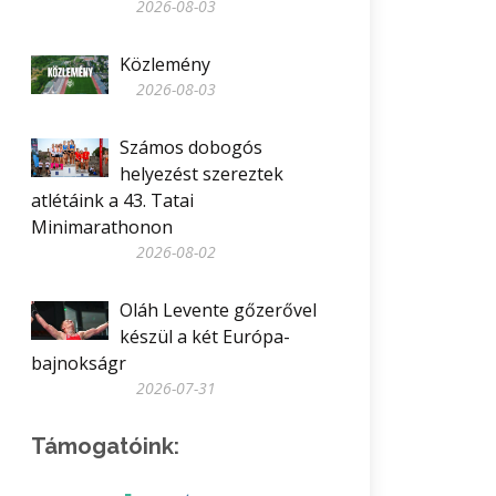
2026-08-03
Közlemény
2026-08-03
Számos dobogós
helyezést szereztek
atlétáink a 43. Tatai
Minimarathonon
2026-08-02
Oláh Levente gőzerővel
készül a két Európa-
bajnokságr
2026-07-31
Támogatóink: