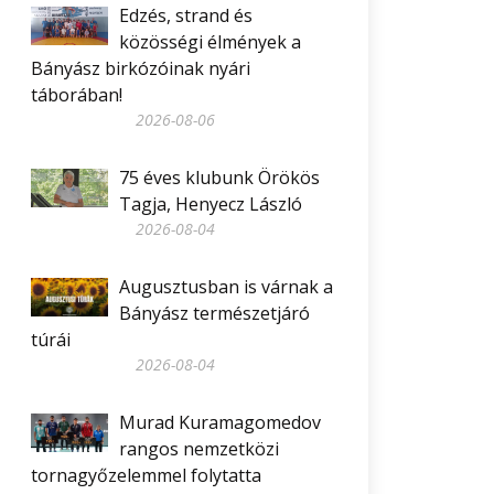
Edzés, strand és
közösségi élmények a
Bányász birkózóinak nyári
táborában!
2026-08-06
75 éves klubunk Örökös
Tagja, Henyecz László
2026-08-04
Augusztusban is várnak a
Bányász természetjáró
túrái
2026-08-04
Murad Kuramagomedov
rangos nemzetközi
tornagyőzelemmel folytatta