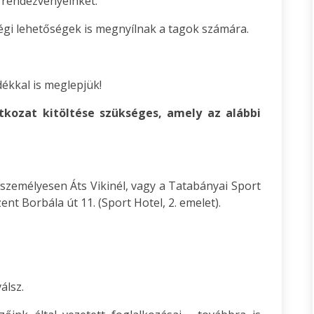
rendezvényeinket.
égi lehetőségek is megnyílnak a tagok számára.
dékkal is meglepjük!
tkozat kitöltése szükséges, amely az alábbi
tó személyesen Áts Vikinél, vagy a Tatabányai Sport
ent Borbála út 11. (Sport Hotel, 2. emelet).
álsz.