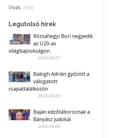
Vívás
(190)
Legutolsó hírek
Rózsahegyi Bori negyedik
az U20-as
világbajnokságon
2026-08-07
Balogh Adrián győzött a
válogatott
csapattalálkozón
2026-08-06
Baján edzőtáboroznak a
Bányász judokái
2026-08-06