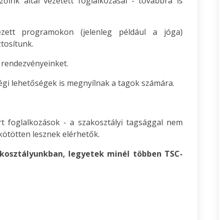
őink által vezetett foglalkozásai - továbbra is
zett programokon (jelenleg például a jóga)
tosítunk.
rendezvényeinket.
égi lehetőségek is megnyílnak a tagok számára.
t foglalkozások - a szakosztályi tagsággal nem
kötötten lesznek elérhetők.
akosztályunkban, legyetek minél többen TSC-