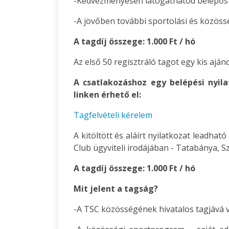
-Kedvezményesen látogathatod belépős 
-A jövőben további sportolási és közöss
A tagdíj összege: 1.000 Ft / hó
Az első 50 regisztráló tagot egy kis aján
A csatlakozáshoz egy belépési nyila
linken érhető el:
Tagfelvételi kérelem
A kitöltött és aláírt nyilatkozat leadha
Club ügyviteli irodájában - Tatabánya, Sz
A tagdíj összege: 1.000 Ft / hó
Mit jelent a tagság?
-A TSC közösségének hivatalos tagjává v