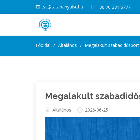
tsc@tatabanyaisc.hu
+36 70 381 6777
Főoldal
Általános
Megalakult szabadidősport
Megalakult szabadidő
Általános
2026-06-25