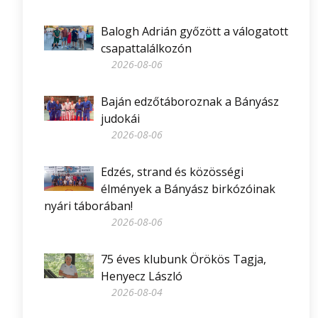
Balogh Adrián győzött a válogatott
csapattalálkozón
2026-08-06
Baján edzőtáboroznak a Bányász
judokái
2026-08-06
Edzés, strand és közösségi
élmények a Bányász birkózóinak
nyári táborában!
2026-08-06
75 éves klubunk Örökös Tagja,
Henyecz László
2026-08-04