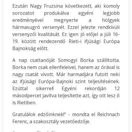
Ezután Nagy Fruzsina következett, aki komoly
sorozatot produkálva egyéni legjobb
eredményével megnyerte a hölgyek
hármasugró versenyét. Ezzel jelezte rendkívüli
versenyzői kvalitását. Ez igen jó előjel a júli 16-
19. között rendezendő Rieti-i ifjúsági Európa
Bajnokság előtt.
A nap csattanóját Somogyi Borka szállította.
Borka nem csak ellenfeleivel, hanem az órával is
nagy csatát vívott. Már harmadjára futott neki
az ifjúsági Európa-Bajnoki szint teljesítésének.
Ezúttal sikerrel! Egyéni rekordján 12
másodpercet javítva teljesítette azt, így ott lesz ő
is Rietiben.
Gratulálok edzőinknek!" - mondta el Reichnach
Ferenc, a szakosztály vezetőedzője.