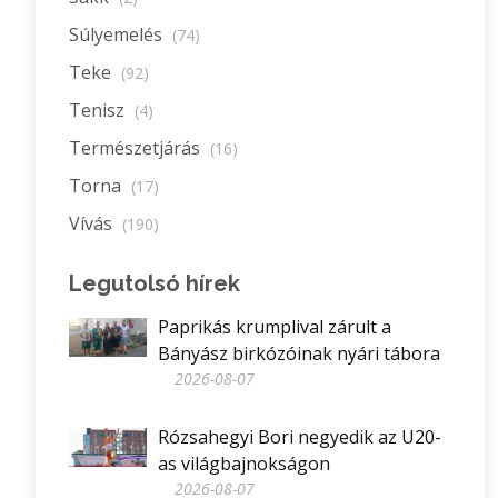
Súlyemelés
(74)
Teke
(92)
Tenisz
(4)
Természetjárás
(16)
Torna
(17)
Vívás
(190)
Legutolsó hírek
Paprikás krumplival zárult a
Bányász birkózóinak nyári tábora
2026-08-07
Rózsahegyi Bori negyedik az U20-
as világbajnokságon
2026-08-07