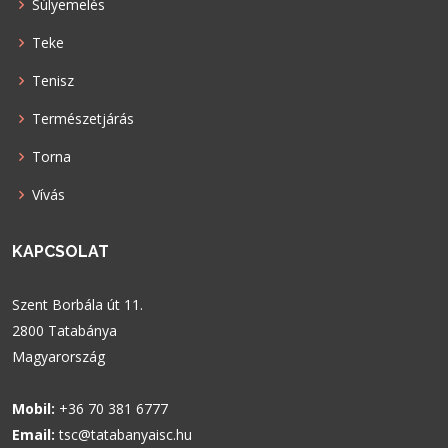
Súlyemelés
Teke
Tenisz
Természetjárás
Torna
Vívás
KAPCSOLAT
Szent Borbála út 11.
2800 Tatabánya
Magyarország
Mobil:
+36 70 381 6777
Email:
tsc@tatabanyaisc.hu