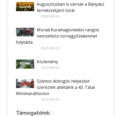
Augusztusban is várnak a Bányász
természetjáró túrái
2026-08-04
Murad Kuramagomedov rangos
nemzetközi tornagyőzelemmel
folytatta
2026-08-03
Közlemény
2026-08-03
Számos dobogós helyezést
szereztek atlétáink a 43. Tatai
Minimarathonon
2026-08-02
Támogatóink: