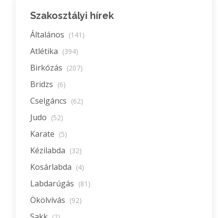
Szakosztályi hírek
Általános
(141)
Atlétika
(394)
Birkózás
(207)
Bridzs
(6)
Cselgáncs
(62)
Judo
(52)
Karate
(5)
Kézilabda
(32)
Kosárlabda
(4)
Labdarúgás
(81)
Ökölvívás
(92)
Sakk
(2)