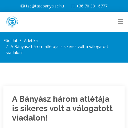
tsc@tatabanyaisc.hu
+36 70 381 6777
Főoldal
Atlétika
A Bányász három atlétája is sikeres volt a válogatott
viadalon!
A Bányász három atlétája
is sikeres volt a válogatott
viadalon!