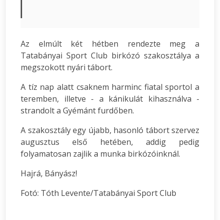
Az elmúlt két hétben rendezte meg a
Tatabányai Sport Club birkózó szakosztálya a
megszokott nyári tábort.
A tíz nap alatt csaknem harminc fiatal sportol a
teremben, illetve - a kánikulát kihasználva -
strandolt a Gyémánt furdőben.
A szakosztály egy újabb, hasonló tábort szervez
augusztus első hetében, addig pedig
folyamatosan zajlik a munka birkózóinknál.
Hajrá, Bányász!
Fotó: Tóth Levente/Tatabányai Sport Club