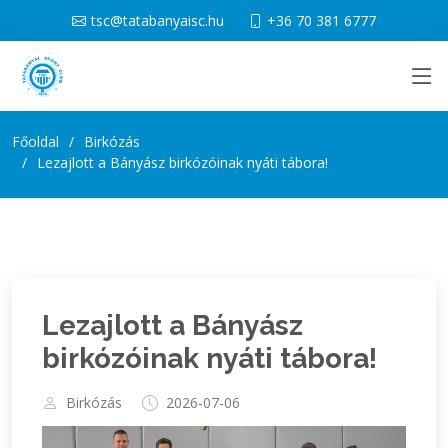
tsc@tatabanyaisc.hu
+36 70 381 6777
Főoldal
Birkózás
Lezajlott a Bányász birkózóinak nyáti tábora!
Lezajlott a Bányász
birkózóinak nyáti tábora!
Birkózás
2026-07-06