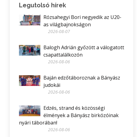
Legutolsó hírek
Rózsahegyi Bori negyedik az U20-
as világbajnokságon
2026-08-07
Balogh Adrián győzött a válogatott
csapattalálkozón
2026-08-06
Baján edzőtáboroznak a Bányász
judokái
2026-08-06
Edzés, strand és közösségi
élmények a Bányász birkózóinak
nyári táborában!
2026-08-06