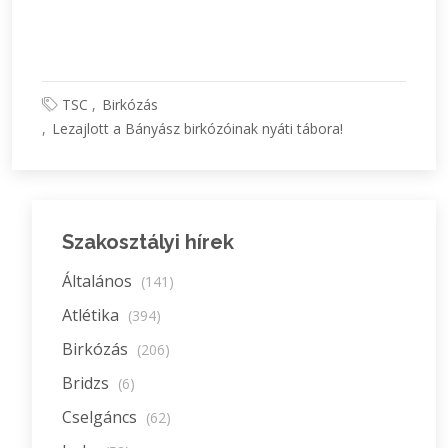
TSC
Birkózás
Lezajlott a Bányász birkózóinak nyáti tábora!
Szakosztályi hírek
Általános
(141)
Atlétika
(394)
Birkózás
(206)
Bridzs
(6)
Cselgáncs
(62)