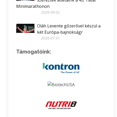
szereztek atlétáink a 43. Tatai
Minimarathonon
2026-08-02
Oláh Levente gőzerővel készül a
két Európa-bajnokságr
2026-07-31
Támogatóink: