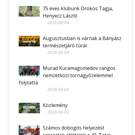
75 éves klubunk Örökös Tagja,
Henyecz László
2026-08-04
Augusztusban is várnak a Bányász
természetjáró túrái
2026-08-04
Murad Kuramagomedov rangos
nemzetközi tornagyőzelemmel
folytatta
2026-08-03
Közlemény
2026-08-03
Számos dobogós helyezést