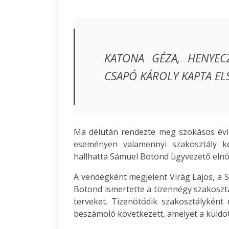
KATONA GÉZA, HENYEC
CSAPÓ KÁROLY KAPTA EL
Ma délután rendezte meg szokásos évi 
eseményen valamennyi szakosztály ké
hallhatta Sámuel Botond ügyvezető elnö
A vendégként megjelent Virág Lajos, a
Botond ismertette a tizennégy szakosztál
terveket. Tizenötödik szakosztályként
beszámoló következett, amelyet a küldött