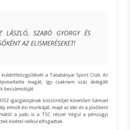
Z LÁSZLÓ, SZABÓ GYÖRGY ÉS
SŐKÉNT AZ ELISMERÉSEKET!
küldöttközgyűlését a Tatabányai Sport Club. Az
pviseltette magát, így csaknem száz delegált
k beszámolóját.
 SOSZ igazgatójának köszöntőjét követően Sámuel
y elmúlt évi munkáját, majd az idei és a jövőbeni
 mától a judo is a TSC része! Végül a pénzügyi
ek kivétel nélkül elfogadtak.