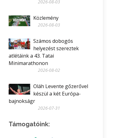
2026-08-03
Közlemény
2026-08-03
Számos dobogós
helyezést szereztek
atlétáink a 43. Tatai
Minimarathonon
2026-08-02
Oláh Levente gőzerővel
készül a két Európa-
bajnokságr
2026-07-31
Támogatóink: