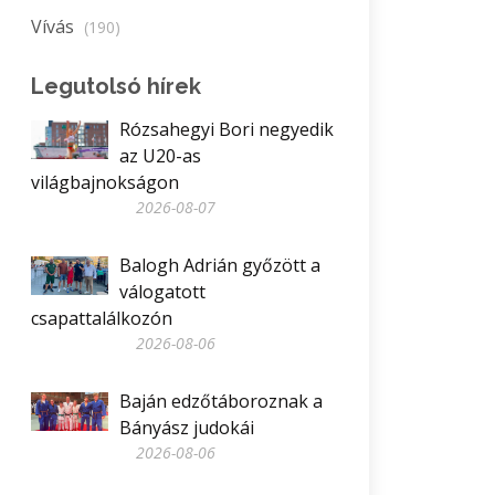
Vívás
(190)
Legutolsó hírek
Rózsahegyi Bori negyedik
az U20-as
világbajnokságon
2026-08-07
Balogh Adrián győzött a
válogatott
csapattalálkozón
2026-08-06
Baján edzőtáboroznak a
Bányász judokái
2026-08-06