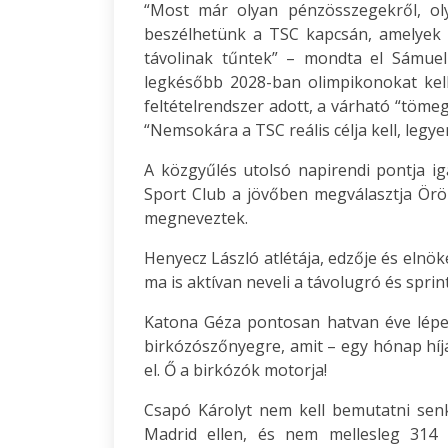
“Most már olyan pénzösszegekről, ol
beszélhetünk a TSC kapcsán, amelyek t
távolinak tűntek” – mondta el Sámuel 
legkésőbb 2028-ban olimpikonokat kel
feltételrendszer adott, a várható “töm
“Nemsokára a TSC reális célja kell, legye
A közgyűlés utolsó napirendi pontja i
Sport Club a jövőben megválasztja Örök
megneveztek.
Henyecz László atlétája, edzője és elnö
ma is aktívan neveli a távolugró és spri
Katona Géza pontosan hatvan éve lépett
birkózószőnyegre, amit – egy hónap híj
el. Ő a birkózók motorja!
Csapó Károlyt nem kell bemutatni senk
Madrid ellen, és nem mellesleg 314 