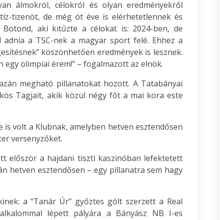
yan álmokról, célokról és olyan eredményekről
íz-tizenöt, de még öt éve is elérhetetlennek és
Botond, aki kitűzte a célokat is: 2024-ben, de
l adnia a TSC-nek a magyar sport felé. Ehhez a
egesítésnek” köszönhetően eredmények is lesznek.
n egy olimpiai érem!” – fogalmazott az elnök.
gazán megható pillanatokat hozott. A Tatabányai
ös Tagjait, akik közül négy főt a mai kora este
ke is volt a Klubnak, amelyben hetven esztendősen
nter versenyzőket.
 először a hajdani tiszti kaszinóban lefektetett
án hetven esztendősen – egy pillanatra sem hagy
inek: a “Tanár Úr” győztes gólt szerzett a Real
alkalommal lépett pályára a Bányász NB I-es