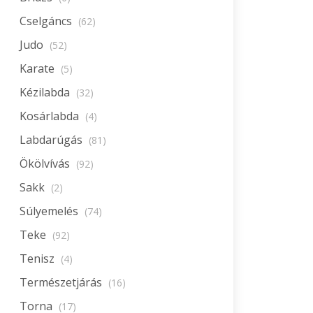
Cselgáncs
(62)
Judo
(52)
Karate
(5)
Kézilabda
(32)
Kosárlabda
(4)
Labdarúgás
(81)
Ökölvívás
(92)
Sakk
(2)
Súlyemelés
(74)
Teke
(92)
Tenisz
(4)
Természetjárás
(16)
Torna
(17)