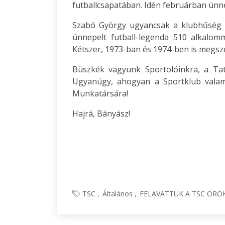
futballcsapatában. Idén februárban ünn
Szabó György ugyancsak a klubhűség m
ünnepelt futball-legenda 510 alkalom
Kétszer, 1973-ban és 1974-ben is megsz
Büszkék vagyunk Sportolóinkra, a Tat
Ugyanúgy, ahogyan a Sportklub valam
Munkatársára!
Hajrá, Bányász!
TSC
Általános
FELAVATTUK A TSC ÖRÖ