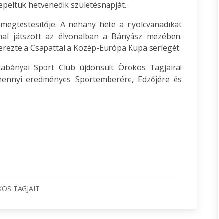
epeltük hetvenedik születésnapját.
egtestesítője. A néhány hete a nyolcvanadikat
mal játszott az élvonalban a Bányász mezében.
erezte a Csapattal a Közép-Európa Kupa serlegét.
abányai Sport Club újdonsült Örökös Tagjaira!
ennyi eredményes Sportemberére, Edzőjére és
KÖS TAGJAIT