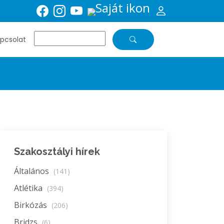
pcsolat
Szakosztályi hírek
Általános
(141)
Atlétika
(394)
Birkózás
(206)
Bridzs
(6)