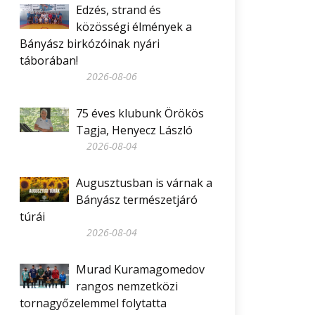
Edzés, strand és
közösségi élmények a
Bányász birkózóinak nyári
táborában!
2026-08-06
75 éves klubunk Örökös
Tagja, Henyecz László
2026-08-04
Augusztusban is várnak a
Bányász természetjáró
túrái
2026-08-04
Murad Kuramagomedov
rangos nemzetközi
tornagyőzelemmel folytatta