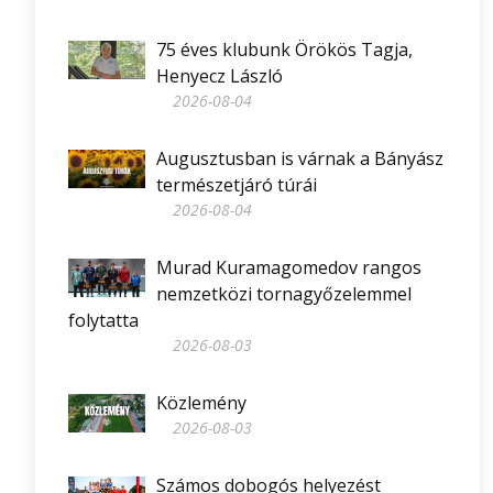
75 éves klubunk Örökös Tagja,
Henyecz László
2026-08-04
Augusztusban is várnak a Bányász
természetjáró túrái
2026-08-04
Murad Kuramagomedov rangos
nemzetközi tornagyőzelemmel
folytatta
2026-08-03
Közlemény
2026-08-03
Számos dobogós helyezést