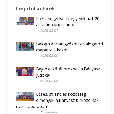
Legutolsó hírek
Rózsahegyi Bori negyedik az U20-
as világbajnokságon
2026-08-07
Balogh Adrián győzött a válogatott
csapattalálkozón
2026-08-06
Baján edzőtáboroznak a Bányász
judokái
2026-08-06
Edzés, strand és közösségi
élmények a Bányász birkózóinak
nyári táborában!
2026-08-06