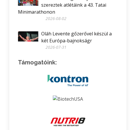
szereztek atlétáink a 43. Tatai
Minimarathonon
2026-08-02
Oláh Levente gőzerővel készül a
két Európa-bajnokságr
2026-07-31
Támogatóink: