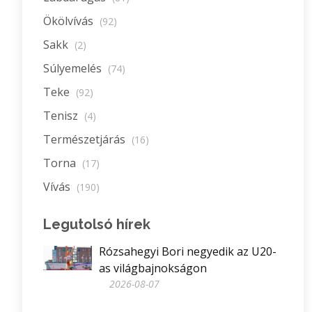
Ökölvívás
(92)
Sakk
(2)
Súlyemelés
(74)
Teke
(92)
Tenisz
(4)
Természetjárás
(16)
Torna
(17)
Vívás
(190)
Legutolsó hírek
Rózsahegyi Bori negyedik az U20-
as világbajnokságon
2026-08-07