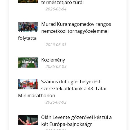
természetjáró túrái
2026-08-04
Murad Kuramagomedov rangos
nemzetközi tornagyőzelemmel
folytatta
2026-08-03
Közlemény
2026-08-03
Számos dobogós helyezést
szereztek atlétáink a 43. Tatai
Minimarathonon
2026-08-02
Oláh Levente gőzerővel készül a
két Európa-bajnokságr