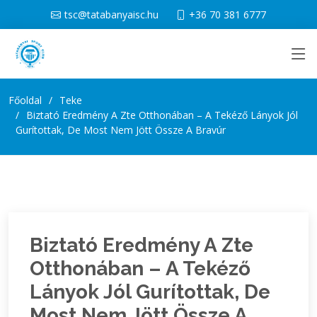
tsc@tatabanyaisc.hu
+36 70 381 6777
Főoldal
Teke
Biztató Eredmény A Zte Otthonában – A Tekéző Lányok Jól
Gurítottak, De Most Nem Jött Össze A Bravúr
Biztató Eredmény A Zte
Otthonában – A Tekéző
Lányok Jól Gurítottak, De
Most Nem Jött Össze A