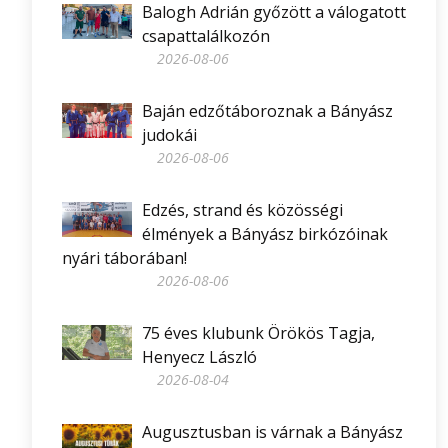
Balogh Adrián győzött a válogatott
csapattalálkozón
2026-08-06
Baján edzőtáboroznak a Bányász
judokái
2026-08-06
Edzés, strand és közösségi
élmények a Bányász birkózóinak
nyári táborában!
2026-08-06
75 éves klubunk Örökös Tagja,
Henyecz László
2026-08-04
Augusztusban is várnak a Bányász