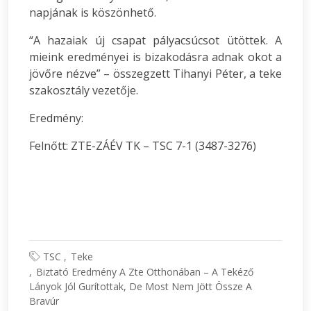
napjának is köszönhető.
“A hazaiak új csapat pályacsúcsot ütöttek. A
mieink eredményei is bizakodásra adnak okot a
jövőre nézve” – összegzett Tihanyi Péter, a teke
szakosztály vezetője.
Eredmény:
Felnőtt: ZTE-ZÁÉV TK – TSC 7-1 (3487-3276)
TSC
Teke
Biztató Eredmény A Zte Otthonában – A Tekéző
Lányok Jól Gurítottak, De Most Nem Jött Össze A
Bravúr