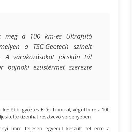
k meg a 100 km-es Ultrafutó
melyen a TSC-Geotech színeit
e. A várakozásokat jócskán túl
ar bajnoki ezüstérmet szerezte
a későbbi győztes Erős Tiborral, végül Imre a 100
ljesítette tizenhat résztvevő versenyében.
ényi Imre teljesen egyedül készült fel erre a