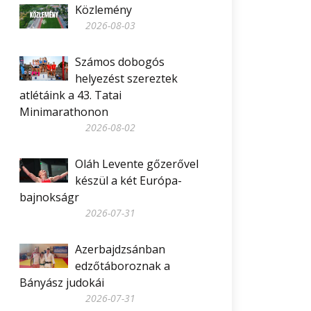
Közlemény
2026-08-03
Számos dobogós
helyezést szereztek
atlétáink a 43. Tatai
Minimarathonon
2026-08-02
Oláh Levente gőzerővel
készül a két Európa-
bajnokságr
2026-07-31
Azerbajdzsánban
edzőtáboroznak a
Bányász judokái
2026-07-31