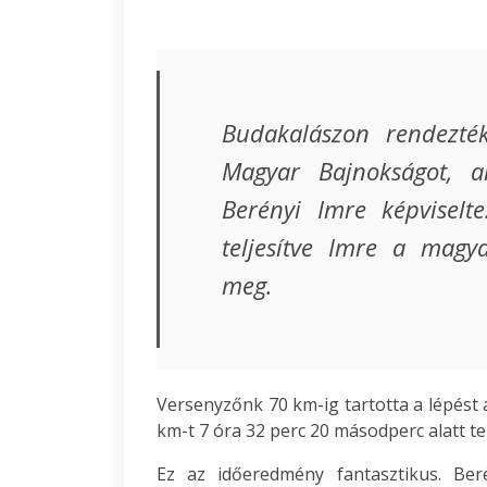
Budakalászon rendezté
Magyar Bajnokságot, a
Berényi Imre képviselt
teljesítve Imre a magy
meg.
Versenyzőnk 70 km-ig tartotta a lépést 
km-t 7 óra 32 perc 20 másodperc alatt te
Ez az időeredmény fantasztikus. Ber