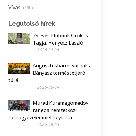
Vívás
(190)
Legutolsó hírek
75 éves klubunk Örökös
Tagja, Henyecz László
2026-08-04
Augusztusban is várnak a
Bányász természetjáró
túrái
2026-08-04
Murad Kuramagomedov
rangos nemzetközi
tornagyőzelemmel folytatta
2026-08-03