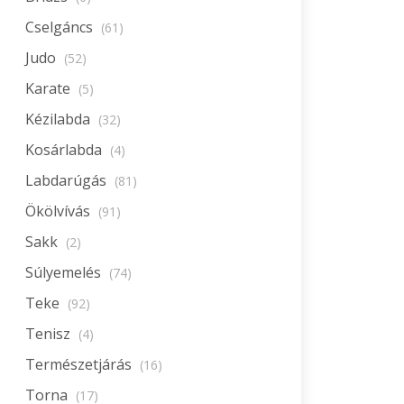
Cselgáncs
(61)
Judo
(52)
Karate
(5)
Kézilabda
(32)
Kosárlabda
(4)
Labdarúgás
(81)
Ökölvívás
(91)
Sakk
(2)
Súlyemelés
(74)
Teke
(92)
Tenisz
(4)
Természetjárás
(16)
Torna
(17)