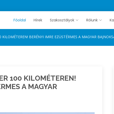
Főoldal
Hírek
Szakosztályok
Rólunk
Ka
0 KILOMÉTEREN! BERÉNYI IMRE EZÜSTÉRMES A MAGYAR BAJNOK
ER 100 KILOMÉTEREN!
ÉRMES A MAGYAR