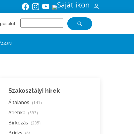
pcsolat
SÁGON!
Szakosztályi hírek
Általános
(141)
Atlétika
(393)
Birkózás
(205)
Bridzs
(6)