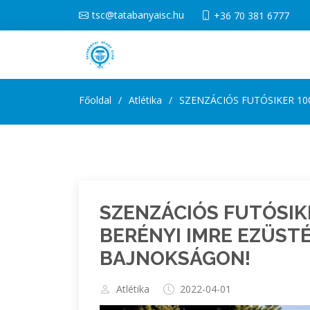
tsc@tatabanyaisc.hu
+36 70 381 6777
Főoldal
Atlétika
SZENZÁCIÓS FUTÓSIKER 10
SZENZÁCIÓS FUTÓSIK
BERÉNYI IMRE EZÜST
BAJNOKSÁGON!
Atlétika
2022-04-01