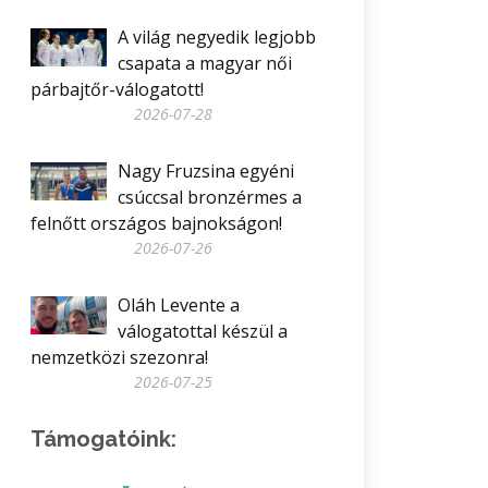
A világ negyedik legjobb
csapata a magyar női
párbajtőr-válogatott!
2026-07-28
Nagy Fruzsina egyéni
csúccsal bronzérmes a
felnőtt országos bajnokságon!
2026-07-26
Oláh Levente a
válogatottal készül a
nemzetközi szezonra!
2026-07-25
Támogatóink: