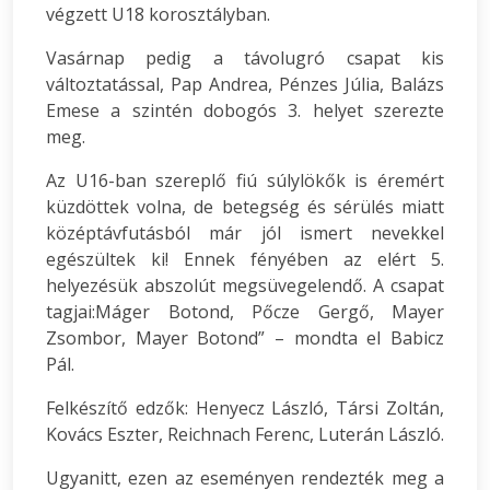
végzett U18 korosztályban.
Vasárnap pedig a távolugró csapat kis
változtatással, Pap Andrea, Pénzes Júlia, Balázs
Emese a szintén dobogós 3. helyet szerezte
meg.
Az U16-ban szereplő fiú súlylökők is éremért
küzdöttek volna, de betegség és sérülés miatt
középtávfutásból már jól ismert nevekkel
egészültek ki! Ennek fényében az elért 5.
helyezésük abszolút megsüvegelendő. A csapat
tagjai:Máger Botond, Pőcze Gergő, Mayer
Zsombor, Mayer Botond” – mondta el Babicz
Pál.
Felkészítő edzők: Henyecz László, Társi Zoltán,
Kovács Eszter, Reichnach Ferenc, Luterán László.
Ugyanitt, ezen az eseményen rendezték meg a