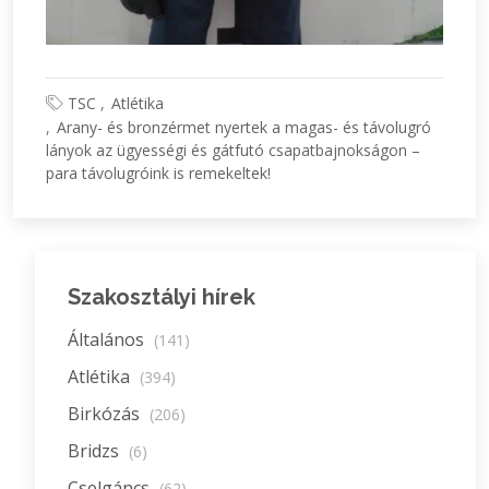
TSC
Atlétika
Arany- és bronzérmet nyertek a magas- és távolugró
lányok az ügyességi és gátfutó csapatbajnokságon –
para távolugróink is remekeltek!
Szakosztályi hírek
Általános
(141)
Atlétika
(394)
Birkózás
(206)
Bridzs
(6)
Cselgáncs
(62)