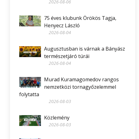
2026-08-06
75 éves klubunk Örökös Tagja,
Henyecz László
2026-08-04
Augusztusban is várnak a Bányász
természetjáró túrái
2026-08-04
Murad Kuramagomedov rangos
nemzetközi tornagyőzelemmel
folytatta
2026-08-03
Közlemény
2026-08-03