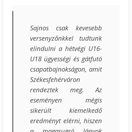
Sajnos csak kevesebb
versenyzőnkkel tudtunk
elindulni a hétvégi U16-
U18 ügyességi és gátfutó
csapatbajnokságon, amit
Székesfehérváron
rendeztek meg. Az
eseményen mégis
sikerült kiemelkedő
eredményt elérni, hiszen
a magasugró lányok