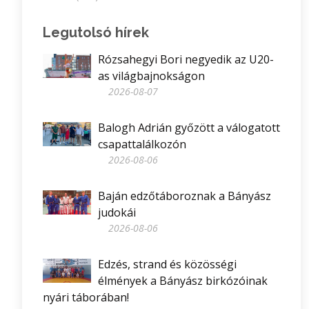
Legutolsó hírek
Rózsahegyi Bori negyedik az U20-
as világbajnokságon
2026-08-07
Balogh Adrián győzött a válogatott
csapattalálkozón
2026-08-06
Baján edzőtáboroznak a Bányász
judokái
2026-08-06
Edzés, strand és közösségi
élmények a Bányász birkózóinak
nyári táborában!