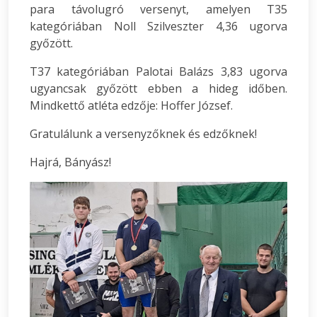
para távolugró versenyt, amelyen T35
kategóriában Noll Szilveszter 4,36 ugorva
győzött.
T37 kategóriában Palotai Balázs 3,83 ugorva
ugyancsak győzött ebben a hideg időben.
Mindkettő atléta edzője: Hoffer József.
Gratulálunk a versenyzőknek és edzőknek!
Hajrá, Bányász!