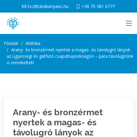
tsc@tatabanyaisc.hu
+36 70 381 6777
Főoldal
Atlétika
Arany- és bronzérmet nyertek a magas- és távolugró lányok
az ügyességi és gátfutó csapatbajnokságon – para távolugróink
is remekeltek!
Arany- és bronzérmet
nyertek a magas- és
távolugró lányok az