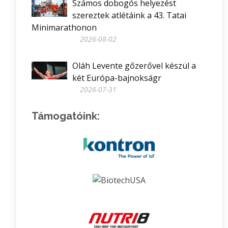
Számos dobogós helyezést
szereztek atlétáink a 43. Tatai
Minimarathonon
2026-08-02
Oláh Levente gőzerővel készül a
két Európa-bajnokságr
2026-07-31
Támogatóink: