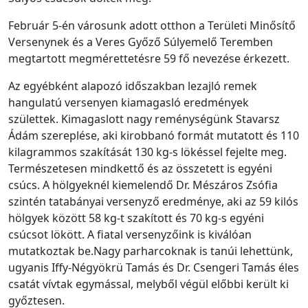
Február 5-én városunk adott otthon a Területi Minősítő
Versenynek és a Veres Győző Súlyemelő Teremben
megtartott megmérettetésre 59 fő nevezése érkezett.
Az egyébként alapozó időszakban lezajló remek
hangulatú versenyen kiamagasló eredmények
születtek. Kimagaslott nagy reménységünk Stavarsz
Ádám szereplése, aki kirobbanó formát mutatott és 110
kilagrammos szakítását 130 kg-s lökéssel fejelte meg.
Természetesen mindkettő és az összetett is egyéni
csúcs. A hölgyeknél kiemelendő Dr. Mészáros Zsófia
szintén tatabányai versenyző eredménye, aki az 59 kilós
hölgyek között 58 kg-t szakított és 70 kg-s egyéni
csúcsot lökött. A fiatal versenyzőink is kiválóan
mutatkoztak be.Nagy parharcoknak is tanúi lehettünk,
ugyanis Iffy-Négyökrü Tamás és Dr. Csengeri Tamás éles
csatát vívtak egymással, melyből végül előbbi került ki
győztesen.