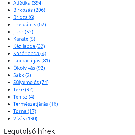
Atlétika
(394)
Birkózás
(206)
Bridzs
(6)
Cselgáncs
(62)
Judo
(52)
Karate
(5)
Kézilabda
(32)
Kosárlabda
(4)
Labdarúgás
(81)
Ökölvívás
(92)
Sakk
(2)
Súlyemelés
(74)
Teke
(92)
Tenisz
(4)
Természetjárás
(16)
Torna
(17)
Vívás
(190)
Legutolsó hírek