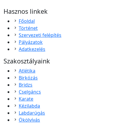
Sportolj nálunk!
Hasznos linkek
Főoldal
Történet
Szervezeti felépítés
Pályázatok
Adatkezelés
Szakosztályaink
Atlétika
Birkózás
Bridzs
Cselgáncs
Karate
Kézilabda
Labdarúgás
Ökölvívás