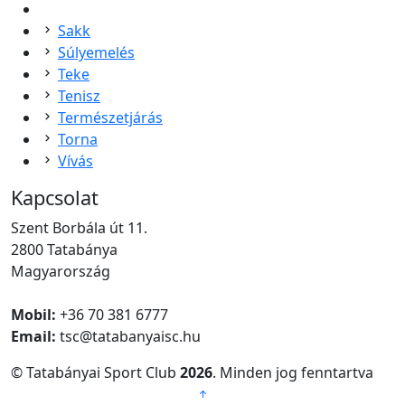
Sakk
Súlyemelés
Teke
Tenisz
Természetjárás
Torna
Vívás
Kapcsolat
Szent Borbála út 11.
2800 Tatabánya
Magyarország
Mobil:
+36 70 381 6777
Email:
tsc@tatabanyaisc.hu
© Tatabányai Sport Club
2026
. Minden jog fenntartva