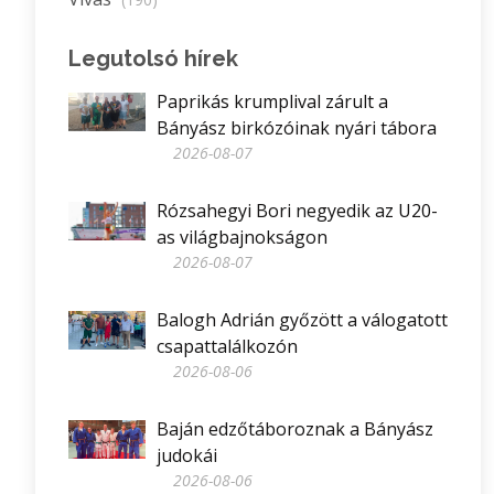
Legutolsó hírek
Paprikás krumplival zárult a
Bányász birkózóinak nyári tábora
2026-08-07
Rózsahegyi Bori negyedik az U20-
as világbajnokságon
2026-08-07
Balogh Adrián győzött a válogatott
csapattalálkozón
2026-08-06
Baján edzőtáboroznak a Bányász
judokái
2026-08-06