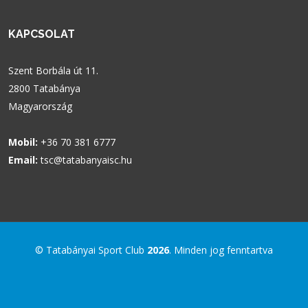
KAPCSOLAT
Szent Borbála út 11.
2800 Tatabánya
Magyarország
Mobil:
+36 70 381 6777
Email:
tsc@tatabanyaisc.hu
© Tatabányai Sport Club
2026
. Minden jog fenntartva