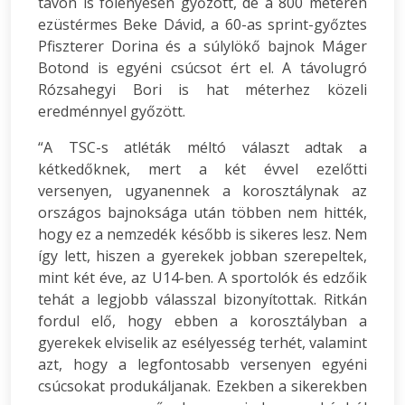
távon is fölényesen győzött, de a 800 méteren
ezüstérmes Beke Dávid, a 60-as sprint-győztes
Pfiszterer Dorina és a súlylökő bajnok Máger
Botond is egyéni csúcsot ért el. A távolugró
Rózsahegyi Bori is hat méterhez közeli
eredménnyel győzött.
“A TSC-s atléták méltó választ adtak a
kétkedőknek, mert a két évvel ezelőtti
versenyen, ugyanennek a korosztálynak az
országos bajnoksága után többen nem hitték,
hogy ez a nemzedék később is sikeres lesz. Nem
így lett, hiszen a gyerekek jobban szerepeltek,
mint két éve, az U14-ben. A sportolók és edzőik
tehát a legjobb válasszal bizonyítottak. Ritkán
fordul elő, hogy ebben a korosztályban a
gyerekek elviselik az esélyesség terhét, valamint
azt, hogy a legfontosabb versenyen egyéni
csúcsokat produkáljanak. Ezekben a sikerekben