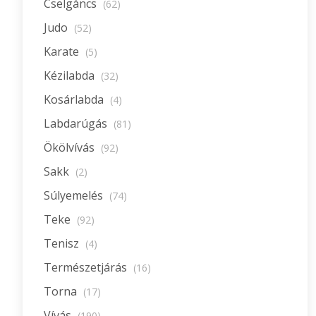
Cselgáncs
(62)
Judo
(52)
Karate
(5)
Kézilabda
(32)
Kosárlabda
(4)
Labdarúgás
(81)
Ökölvívás
(92)
Sakk
(2)
Súlyemelés
(74)
Teke
(92)
Tenisz
(4)
Természetjárás
(16)
Torna
(17)
Vívás
(190)