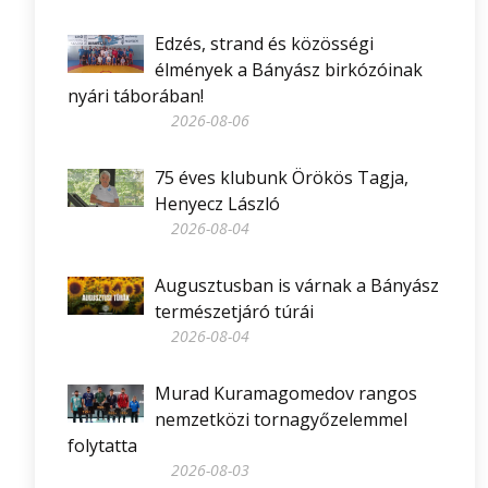
Edzés, strand és közösségi
élmények a Bányász birkózóinak
nyári táborában!
2026-08-06
75 éves klubunk Örökös Tagja,
Henyecz László
2026-08-04
Augusztusban is várnak a Bányász
természetjáró túrái
2026-08-04
Murad Kuramagomedov rangos
nemzetközi tornagyőzelemmel
folytatta
2026-08-03