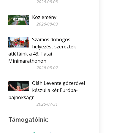
2026-08-03
Közlemény
2026-08-03
Számos dobogós
helyezést szereztek
atlétáink a 43. Tatai
Minimarathonon
2026-08-02
Oláh Levente gőzerővel
készül a két Európa-
bajnokságr
2026-07-31
Támogatóink: