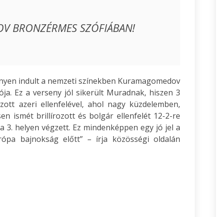
 BRONZÉRMES SZÓFIÁBAN!
enyen indult a nemzeti színekben Kuramagomedov
ja. Ez a verseny jól sikerült Muradnak, hiszen 3
ott azeri ellenfelével, ahol nagy küzdelemben,
 ismét brillírozott és bolgár ellenfelét 12-2-re
l a 3. helyen végzett. Ez mindenképpen egy jó jel a
rópa bajnokság előtt” – írja közösségi oldalán