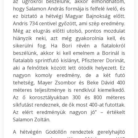
az ugrókról beszélünk, akkor elmondhatom,
hogy Salamon András formája is felfelé ívelő, és
ez biztató a hétvégi Magyar Bajnokság előtt.
Andris 734 centivel győzött, ami szép eredmény.
Még az elugrás előtti utolsó, pontos mozdulat
hiányzik neki, azt még gyakorolnia kell, és
sikerülni fog. Ha Bori révén a fiatalokról
beszélünk, akkor ki kell emelnem a Borinál is
fiatalabb sprintfutó kislányt, Pfiszterer Dorinát,
aki a felnőttek között lett ötödik helyezett. Ez
nagyon komoly eredmény, de a két futó
tehetség, Mayer Zsombor és Beke Dávid 400
méteres teljesítménye is rendkívül kiemelkedő.
Az ő korosztályukban 300 és 800 méteres
síkfutást rendeznek, de ők most 400-at futottak.
Az elért eredményük nagyon jó” – értékelt
Salamon Zoltán.
A hétvégén Gödöllőn rendeztek gerelyhajító