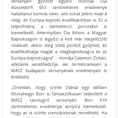
versenyén győzött egyéni csúccsal. Dia
düsseldorfi 653 centiméteres eredménye
hallatlanul komoly siker, ami sokat jelent majd a
világ- és Európa-bajnoki kvalifikációban is. Ez a
teljesítmény a nemzetközi porondon is
kiemelkedő. Amennyiben Dia itthon, a Magyar
Bajnokságon is legyőzi a kint már megelőzött
riválisait, akkor még több pontot gyűjthet, és
kvalifikálhatja magát a világbajnokságra és az
Európa-bajnokságra” – mondja Salamon Zoltán,
atlétáink vezetőedzője, aki természetesen a
MASZ budapesti versenyének eredményeit is
értékelte.
„Örömteli, hogy szinte Diával egy időben
Rózsahegyi Bori is fantasztikusan teljesített a
MASZ távolugró versenyén. Bori 610
centiméteres eredménye annyira kiemelkedő,
hogy az is szinte szenzációsnak mondható. Ha