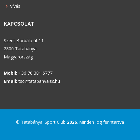
Vívás
KAPCSOLAT
Szent Borbála út 11.
2800 Tatabánya
Magyarország
Mobil:
+36 70 381 6777
Email:
tsc@tatabanyaisc.hu
© Tatabányai Sport Club
2026
. Minden jog fenntartva