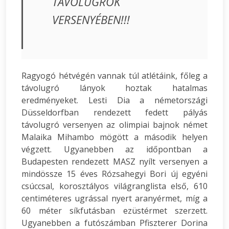
TÁVOLUGRÓK
VERSENYÉBEN!!!
Ragyogó hétvégén vannak túl atlétáink, főleg a
távolugró lányok hoztak hatalmas
eredményeket. Lesti Dia a németországi
Düsseldorfban rendezett fedett pályás
távolugró versenyen az olimpiai bajnok német
Malaika Mihambo mögött a második helyen
végzett. Ugyanebben az időpontban a
Budapesten rendezett MASZ nyílt versenyen a
mindössze 15 éves Rózsahegyi Bori új egyéni
csúccsal, korosztályos világranglista első, 610
centiméteres ugrással nyert aranyérmet, míg a
60 méter síkfutásban ezüstérmet szerzett.
Ugyanebben a futószámban Pfiszterer Dorina