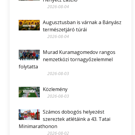
2026-08-04
Augusztusban is várnak a Bányász
természetjáró túrái
2026-08-04
Murad Kuramagomedov rangos
nemzetközi tornagyőzelemmel
folytatta
2026-08-03
Közlemény
2026-08-03
Számos dobogós helyezést
szereztek atlétáink a 43. Tatai
Minimarathonon
2026-08-02