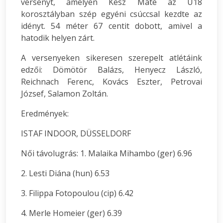
versenyt, amelyen Kész Máté az U18
korosztályban szép egyéni csúccsal kezdte az
idényt. 54 méter 67 centit dobott, amivel a
hatodik helyen zárt.
A versenyeken sikeresen szerepelt atlétáink
edzői: Dömötör Balázs, Henyecz László,
Reichnach Ferenc, Kovács Eszter, Petrovai
József, Salamon Zoltán.
Eredmények:
ISTAF INDOOR, DÜSSELDORF
Női távolugrás: 1. Malaika Mihambo (ger) 6.96
2. Lesti Diána (hun) 6.53
3. Filippa Fotopoulou (cip) 6.42
4. Merle Homeier (ger) 6.39