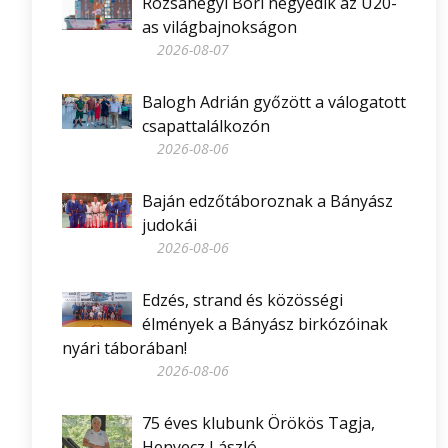
Rózsahegyi Bori negyedik az U20-
as világbajnokságon
2026-08-07
Balogh Adrián győzött a válogatott
csapattalálkozón
2026-08-06
Baján edzőtáboroznak a Bányász
judokái
2026-08-06
Edzés, strand és közösségi
élmények a Bányász birkózóinak
nyári táborában!
2026-08-06
75 éves klubunk Örökös Tagja,
Henyecz László