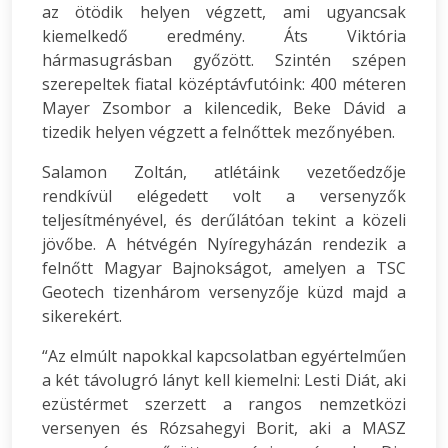
az ötödik helyen végzett, ami ugyancsak
kiemelkedő eredmény. Áts Viktória
hármasugrásban győzött. Szintén szépen
szerepeltek fiatal középtávfutóink: 400 méteren
Mayer Zsombor a kilencedik, Beke Dávid a
tizedik helyen végzett a felnőttek mezőnyében.
Salamon Zoltán, atlétáink vezetőedzője
rendkívül elégedett volt a versenyzők
teljesítményével, és derűlátóan tekint a közeli
jövőbe. A hétvégén Nyíregyházán rendezik a
felnőtt Magyar Bajnokságot, amelyen a TSC
Geotech tizenhárom versenyzője küzd majd a
sikerekért.
“Az elmúlt napokkal kapcsolatban egyértelműen
a két távolugró lányt kell kiemelni: Lesti Diát, aki
ezüstérmet szerzett a rangos nemzetközi
versenyen és Rózsahegyi Borit, aki a MASZ