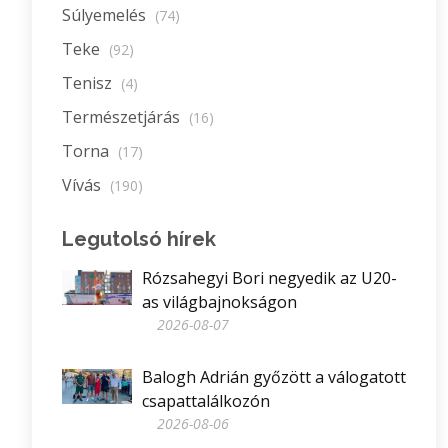
Súlyemelés
(74)
Teke
(92)
Tenisz
(4)
Természetjárás
(16)
Torna
(17)
Vívás
(190)
Legutolsó hírek
Rózsahegyi Bori negyedik az U20-
as világbajnokságon
2026-08-07
Balogh Adrián győzött a válogatott
csapattalálkozón
2026-08-06