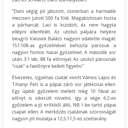
“Dani végig jól játszott, zsinórban a harmadik
meccsen jutott 500 fa fölé. Magabiztosan hozta
a párharcát. Laci is küzdött, és nem hagyta
ellépni ellenfelét. Az utolsó pályára helyére
beugró Valusek Balázs nagyon odatette magát:
151:108-as győzelmével behúzta párosuk a
nagyon fontos hazai győzelmet. A második sor
után 3:1 ide, 88 fa előnnyel. Az utolsó párosnak
“csak” a faelőnyre kellett figyelni.”
Élvezetes, izgalmas csatát vívott Vámos Lajos és
Tihanyi Peti is a pápai záró sor játékosai ellen.
Egy újabb győzelem mellett még 10 fával az
előnyt is sikerült növelni, így a vége 6:2-es
győzelem a jó erőkből álló, NB I-be tartó pápai
csapat ellen. A mérkőzés csatáinak szorosságát
nagyon jól mutatja a 12,5:11,5-es szettarány.