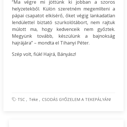
“Ma végre mi jöttünk ki jobban a szoros
helyzetekből. Külön szeretném megemlíteni a
pápai csapatot elkísérő, őket végig lankadatlan
lendülettel biztató szurkolótábort, nem rajtuk
múlott ma, hogy kedvenceik nem győztek.
Megyünk tovább, készülünk a bajnokság
hajrájára” – mondta el Tihanyi Péter.
Szép volt, fiúk! Hajrá, Bányász!
TSC
Teke
CSODÁS GYŐZELEM A TEKEPÁLYÁN!