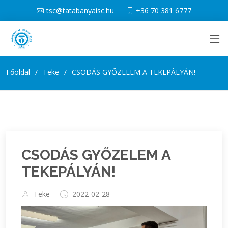
tsc@tatabanyaisc.hu
+36 70 381 6777
Főoldal
Teke
CSODÁS GYŐZELEM A TEKEPÁLYÁN!
CSODÁS GYŐZELEM A
TEKEPÁLYÁN!
Teke
2022-02-28