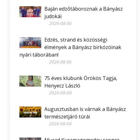
Baján edzőtáboroznak a Bányász
judokái
2026-08-06
Edzés, strand és közösségi
élmények a Bányász birkózóinak
nyári táborában!
2026-08-06
75 éves klubunk Örökös Tagja,
Henyecz László
2026-08-04
Augusztusban is várnak a Bányász
természetjáró túrái
2026-08-04