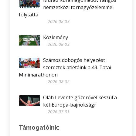
Murad Kuramagomedov rangos
nemzetközi tornagyőzelemmel
folytatta
2026-08-03
Közlemény
2026-08-03
Számos dobogós helyezést
szereztek atlétáink a 43. Tatai
Minimarathonon
2026-08-02
Oláh Levente gőzerővel készül a
két Európa-bajnokságr
2026-07-31
Támogatóink: