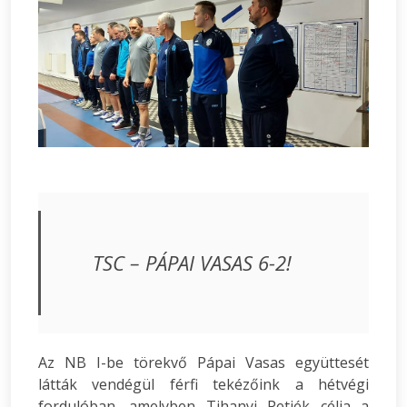
TSC – PÁPAI VASAS 6-2!
Az NB I-be törekvő Pápai Vasas együttesét
látták vendégül férfi tekézőink a hétvégi
fordulóban, amelyben Tihanyi Petiék célja a