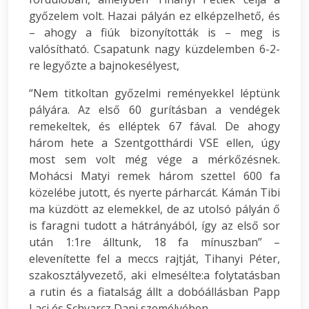
győzelem volt. Hazai pályán ez elképzelhető, és
– ahogy a fiúk bizonyították is – meg is
valósítható. Csapatunk nagy küzdelemben 6-2-
re legyőzte a bajnokesélyest,
“Nem titkoltan győzelmi reményekkel léptünk
pályára. Az első 60 gurításban a vendégek
remekeltek, és elléptek 67 fával. De ahogy
három hete a Szentgotthárdi VSE ellen, úgy
most sem volt még vége a mérkőzésnek.
Mohácsi Matyi remek három szettel 600 fa
közelébe jutott, és nyerte párharcát. Kámán Tibi
ma küzdött az elemekkel, de az utolsó pályán ő
is faragni tudott a hátrányából, így az első sor
után 1:1re álltunk, 18 fa mínuszban” –
elevenítette fel a meccs rajtját, Tihanyi Péter,
szakosztályvezető, aki elmesélte:a folytatásban
a rutin és a fiatalság állt a dobóállásban Papp
Laci és Schvarcz Dani személyében.