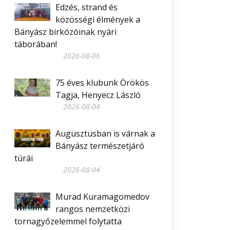
Edzés, strand és
közösségi élmények a
Bányász birkózóinak nyári
táborában!
2026-08-06
75 éves klubunk Örökös
Tagja, Henyecz László
2026-08-04
Augusztusban is várnak a
Bányász természetjáró
túrái
2026-08-04
Murad Kuramagomedov
rangos nemzetközi
tornagyőzelemmel folytatta