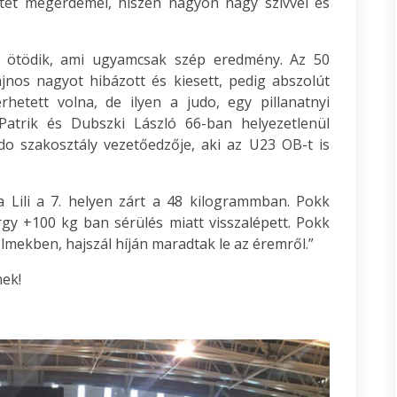
tet megérdemel, hiszen nagyon nagy szívvel és
 ötödik, ami ugyamcsak szép eredmény. Az 50
nos nagyot hibázott és kiesett, pedig abszolút
rhetett volna, de ilyen a judo, egy pillanatnyi
Patrik és Dubszki László 66-ban helyezetlenül
do szakosztály vezetőedzője, aki az U23 OB-t is
 Lili a 7. helyen zárt a 48 kilogrammban. Pokk
gy +100 kg ban sérülés miatt visszalépett. Pokk
mekben, hajszál híján maradtak le az éremről.”
ek!