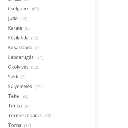
Cselgáncs
(62)
Judo
(52)
Karate
(5)
Kézilabda
(32)
Kosárlabda
(4)
Labdarúgás
(81)
Ökölvívás
(92)
Sakk
(2)
Súlyemelés
(74)
Teke
(92)
Tenisz
(4)
Természetjárás
(16)
Torna
(17)