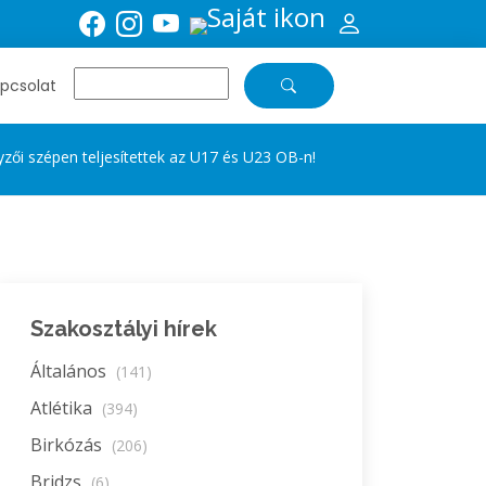
pcsolat
zői szépen teljesítettek az U17 és U23 OB-n!
Szakosztályi hírek
Általános
(141)
Atlétika
(394)
Birkózás
(206)
Bridzs
(6)