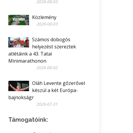
2026-08-03
Közlemény
2026-08-03
Számos dobogós
helyezést szereztek
atlétáink a 43. Tatai
Minimarathonon
2026-08-02
Oláh Levente gőzerővel
készül a két Európa-
bajnokságr
2026-07-31
Támogatóink: