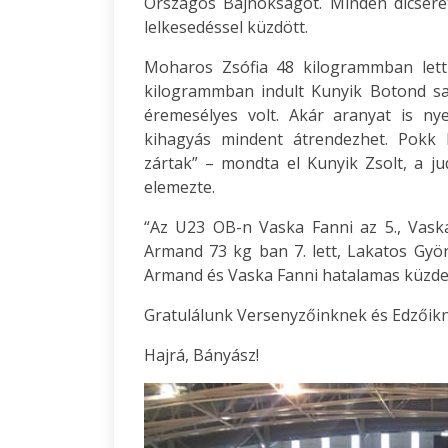
Országos Bajnokságot. Minden dicsére
lelkesedéssel küzdött.
Moharos Zsófia 48 kilogrammban lett
kilogrammban indult Kunyik Botond saj
éremesélyes volt. Akár aranyat is nye
kihagyás mindent átrendezhet. Pokk 
zártak” – mondta el Kunyik Zsolt, a ju
elemezte.
“Az U23 OB-n Vaska Fanni az 5., Vaska
Armand 73 kg ban 7. lett, Lakatos Györ
Armand és Vaska Fanni hatalamas küzdel
Gratulálunk Versenyzőinknek és Edzőikn
Hajrá, Bányász!