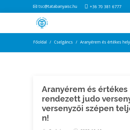
tsc@tatabanyaisc.hu
+36 70 381 6777
Főoldal
Cselgáncs
Aranyérem és értékes hely
Aranyérem és értékes
rendezett judo verseny
versenyzői szépen telj
n!