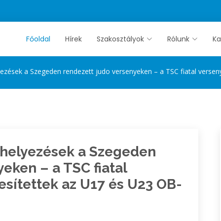
Főoldal
Hírek
Szakosztályok
Rólunk
Ka
ezések a Szegeden rendezett judo versenyeken – a TSC fiatal verseny
 helyezések a Szegeden
eken – a TSC fiatal
esítettek az U17 és U23 OB-