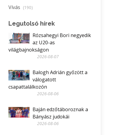
Vívás
(190)
Legutolsó hírek
Rózsahegyi Bori negyedik
az U20-as
világbajnokságon
2026-08-07
Balogh Adrián győzött a
válogatott
csapattalálkozón
2026-08-06
Baján edzőtáboroznak a
Bányász judokái
2026-08-06