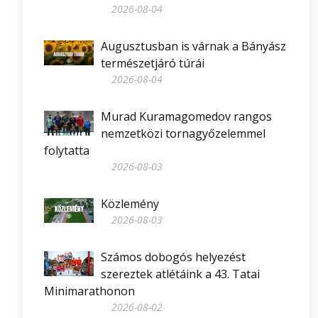
2026-08-04
Augusztusban is várnak a Bányász
természetjáró túrái
2026-08-04
Murad Kuramagomedov rangos
nemzetközi tornagyőzelemmel
folytatta
2026-08-03
Közlemény
2026-08-03
Számos dobogós helyezést
szereztek atlétáink a 43. Tatai
Minimarathonon
2026-08-02