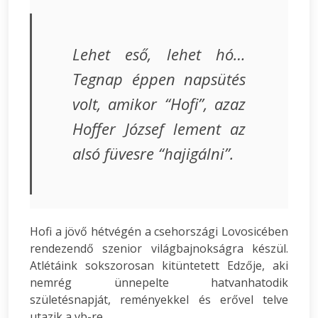
Lehet eső, lehet hó…
Tegnap éppen napsütés
volt, amikor “Hofi”, azaz
Hoffer József lement az
alsó füvesre “hajigálni”.
Hofi a jövő hétvégén a csehországi Lovosicében
rendezendő szenior világbajnokságra készül.
Atlétáink sokszorosan kitüntetett Edzője, aki
nemrég ünnepelte hatvanhatodik
születésnapját, reményekkel és erővel telve
utazik a vb-re.