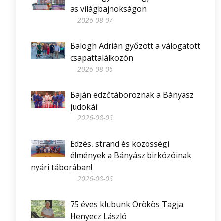
as világbajnokságon
2026-08-07
Balogh Adrián győzött a válogatott
csapattalálkozón
2026-08-06
Baján edzőtáboroznak a Bányász
judokái
2026-08-06
Edzés, strand és közösségi
élmények a Bányász birkózóinak
nyári táborában!
2026-08-06
75 éves klubunk Örökös Tagja,
Henyecz László