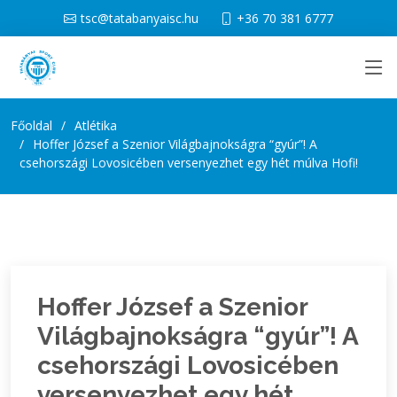
tsc@tatabanyaisc.hu
+36 70 381 6777
Főoldal
Atlétika
Hoffer József a Szenior Világbajnokságra “gyúr”! A
csehországi Lovosicében versenyezhet egy hét múlva Hofi!
Hoffer József a Szenior
Világbajnokságra “gyúr”! A
csehországi Lovosicében
versenyezhet egy hét