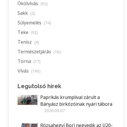
Ökölvívás
(92)
Sakk
(2)
Súlyemelés
(74)
Teke
(92)
Tenisz
(4)
Természetjárás
(16)
Torna
(17)
Vívás
(190)
Legutolsó hírek
Paprikás krumplival zárult a
Bányász birkózóinak nyári tábora
2026-08-07
Rózsahegyi Bori negyedik az U20-