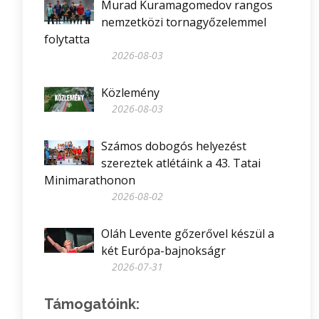
Murad Kuramagomedov rangos
nemzetközi tornagyőzelemmel
folytatta
2026-08-03
Közlemény
2026-08-03
Számos dobogós helyezést
szereztek atlétáink a 43. Tatai
Minimarathonon
2026-08-02
Oláh Levente gőzerővel készül a
két Európa-bajnokságr
2026-07-31
Támogatóink: