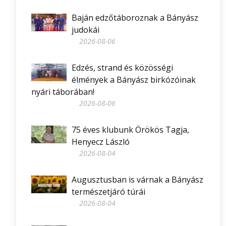
Baján edzőtáboroznak a Bányász
judokái
2026-08-06
Edzés, strand és közösségi
élmények a Bányász birkózóinak
nyári táborában!
2026-08-06
75 éves klubunk Örökös Tagja,
Henyecz László
2026-08-04
Augusztusban is várnak a Bányász
természetjáró túrái
2026-08-04