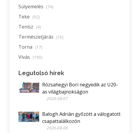
Súlyemelés
(74)
Teke
(92)
Tenisz
(4)
Természetjárás
(16)
Torna
(17)
Vívás
(190)
Legutolsó hírek
Rózsahegyi Bori negyedik az U20-
as világbajnokságon
2026-08-07
Balogh Adrián győzött a válogatott
csapattalálkozón
2026-08-06