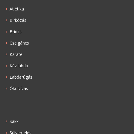
Atlétika
Birkózás
Bridzs
Cselgáncs
Karate
Kézilabda
Labdarúgás
Ökölvívás
Sakk
Súlyemelés