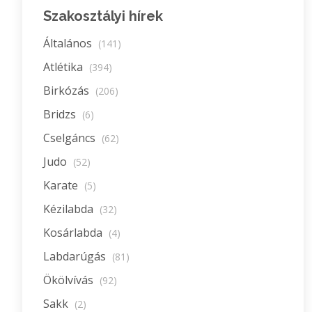
Szakosztályi hírek
Általános
(141)
Atlétika
(394)
Birkózás
(206)
Bridzs
(6)
Cselgáncs
(62)
Judo
(52)
Karate
(5)
Kézilabda
(32)
Kosárlabda
(4)
Labdarúgás
(81)
Ökölvívás
(92)
Sakk
(2)