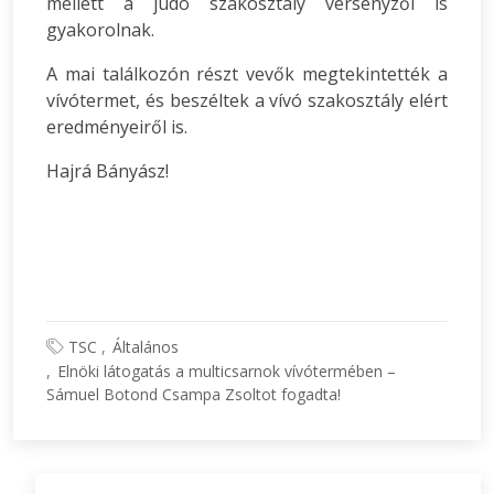
mellett a judo szakosztály versenyzői is
gyakorolnak.
A mai találkozón részt vevők megtekintették a
vívótermet, és beszéltek a vívó szakosztály elért
eredményeiről is.
Hajrá Bányász!
TSC
Általános
Elnöki látogatás a multicsarnok vívótermében –
Sámuel Botond Csampa Zsoltot fogadta!