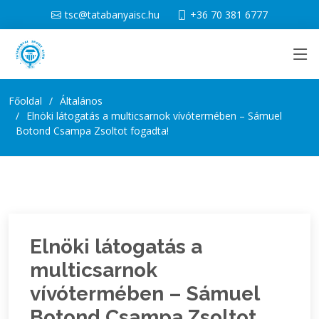
tsc@tatabanyaisc.hu
+36 70 381 6777
Főoldal
Általános
Elnöki látogatás a multicsarnok vívótermében – Sámuel
Botond Csampa Zsoltot fogadta!
Elnöki látogatás a
multicsarnok
vívótermében – Sámuel
Botond Csampa Zsoltot