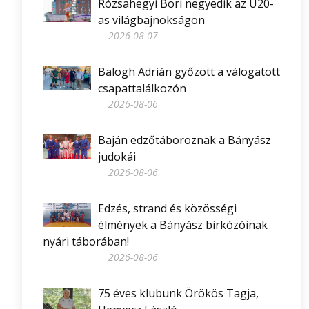
Rózsahegyi Bori negyedik az U20-
as világbajnokságon
2026-08-07
Balogh Adrián győzött a válogatott
csapattalálkozón
2026-08-06
Baján edzőtáboroznak a Bányász
judokái
2026-08-06
Edzés, strand és közösségi
élmények a Bányász birkózóinak
nyári táborában!
2026-08-06
75 éves klubunk Örökös Tagja,