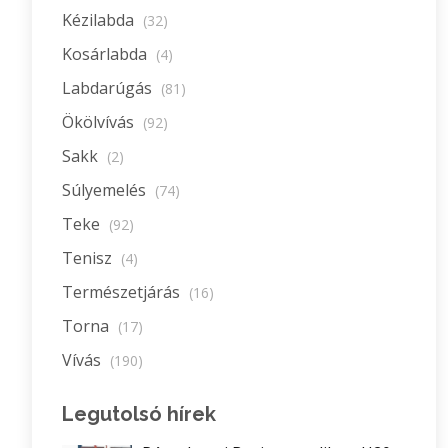
Kézilabda
(32)
Kosárlabda
(4)
Labdarúgás
(81)
Ökölvívás
(92)
Sakk
(2)
Súlyemelés
(74)
Teke
(92)
Tenisz
(4)
Természetjárás
(16)
Torna
(17)
Vívás
(190)
Legutolsó hírek