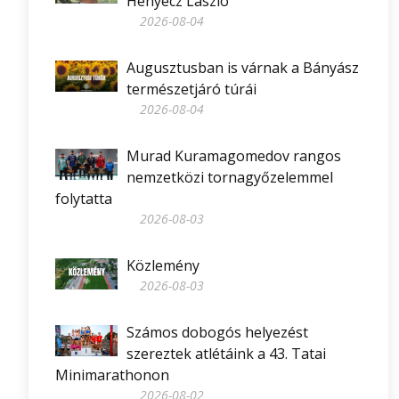
Henyecz László
2026-08-04
Augusztusban is várnak a Bányász
természetjáró túrái
2026-08-04
Murad Kuramagomedov rangos
nemzetközi tornagyőzelemmel
folytatta
2026-08-03
Közlemény
2026-08-03
Számos dobogós helyezést
szereztek atlétáink a 43. Tatai
Minimarathonon
2026-08-02