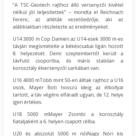
“A TSC-Geotech rajthoz álló versenyzői kivétel
nélkül jól teljesítettek” – mondta el Reichnach
Ferenc, az atléták vezetőedzője, aki az
alábbiakban részletezte az eredményeket.
U14 3000 m Cop Damien az U14-esek 3000 m-es
távján megismételte a békéscsabai ligán hozott
8. helyezését. Demi szeptembertől került a
távfutó csoportba, és máris stabilan a
korosztály élversenyzői sarkában van.
U16 4000 mTöbb mint 50-en álltak rajthoz a U16
osok, Mayer Boti hosszú ideig az élbollyal
tartott, a táv végére elfáradt ugyan, de 12. helye
igen értékes.
U18 5000 mMayer Zsombi a korosztály
fiataljaként a 6. helyen csapott célba.
U20 és abszolút 5000 m nőiNagy Nóri kis