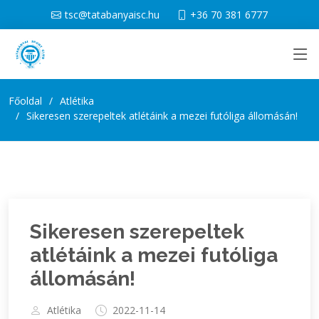
tsc@tatabanyaisc.hu
+36 70 381 6777
Főoldal
Atlétika
Sikeresen szerepeltek atlétáink a mezei futóliga állomásán!
Sikeresen szerepeltek
atlétáink a mezei futóliga
állomásán!
Atlétika
2022-11-14