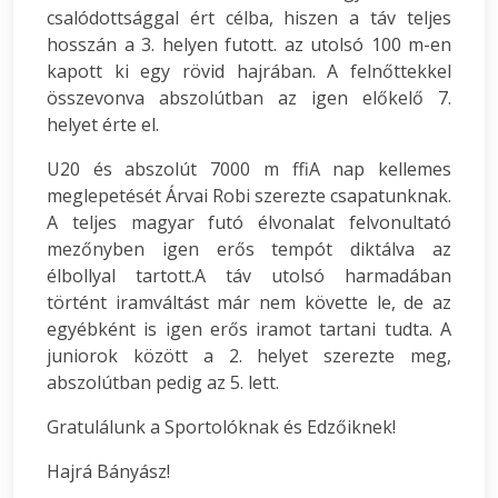
csalódottsággal ért célba, hiszen a táv teljes
hosszán a 3. helyen futott. az utolsó 100 m-en
kapott ki egy rövid hajrában. A felnőttekkel
összevonva abszolútban az igen előkelő 7.
helyet érte el.
U20 és abszolút 7000 m ffiA nap kellemes
meglepetését Árvai Robi szerezte csapatunknak.
A teljes magyar futó élvonalat felvonultató
mezőnyben igen erős tempót diktálva az
élbollyal tartott.A táv utolsó harmadában
történt iramváltást már nem követte le, de az
egyébként is igen erős iramot tartani tudta. A
juniorok között a 2. helyet szerezte meg,
abszolútban pedig az 5. lett.
Gratulálunk a Sportolóknak és Edzőiknek!
Hajrá Bányász!