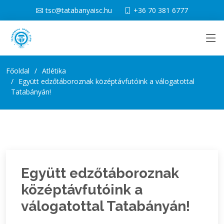
tsc@tatabanyaisc.hu
+36 70 381 6777
Főoldal
Atlétika
Együtt edzőtáboroznak középtávfutóink a válogatottal
Tatabányán!
Együtt edzőtáboroznak
középtávfutóink a
válogatottal Tatabányán!