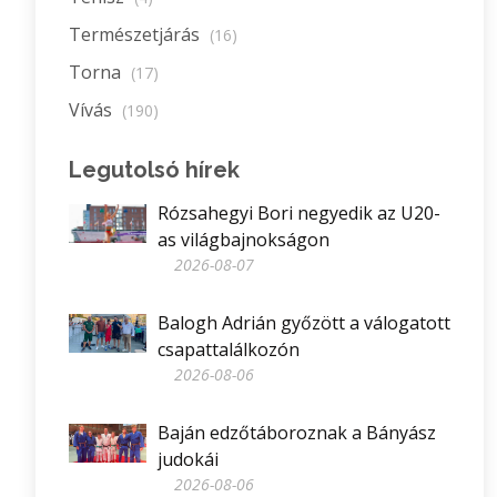
Természetjárás
(16)
Torna
(17)
Vívás
(190)
Legutolsó hírek
Rózsahegyi Bori negyedik az U20-
as világbajnokságon
2026-08-07
Balogh Adrián győzött a válogatott
csapattalálkozón
2026-08-06
Baján edzőtáboroznak a Bányász
judokái
2026-08-06