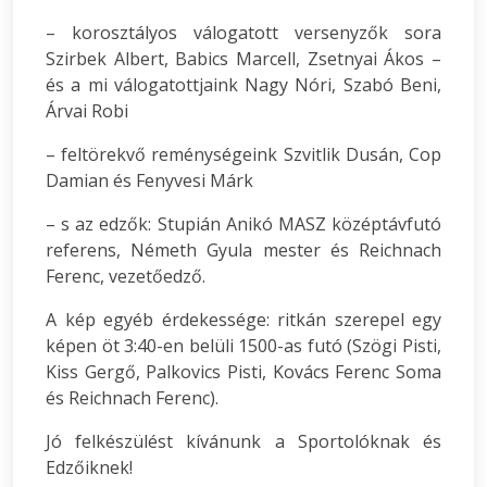
– korosztályos válogatott versenyzők sora
Szirbek Albert, Babics Marcell, Zsetnyai Ákos –
és a mi válogatottjaink Nagy Nóri, Szabó Beni,
Árvai Robi
– feltörekvő reménységeink Szvitlik Dusán, Cop
Damian és Fenyvesi Márk
– s az edzők: Stupián Anikó MASZ középtávfutó
referens, Németh Gyula mester és Reichnach
Ferenc, vezetőedző.
A kép egyéb érdekessége: ritkán szerepel egy
képen öt 3:40-en belüli 1500-as futó (Szögi Pisti,
Kiss Gergő, Palkovics Pisti, Kovács Ferenc Soma
és Reichnach Ferenc).
Jó felkészülést kívánunk a Sportolóknak és
Edzőiknek!