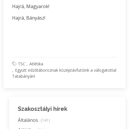
Hajrá, Magyarok!
Hajrá, Bányász!
TSC
Atlétika
Együtt edzőtáboroznak középtávfutóink a válogatottal
Tatabányán!
Szakosztályi hírek
Általános
(141)