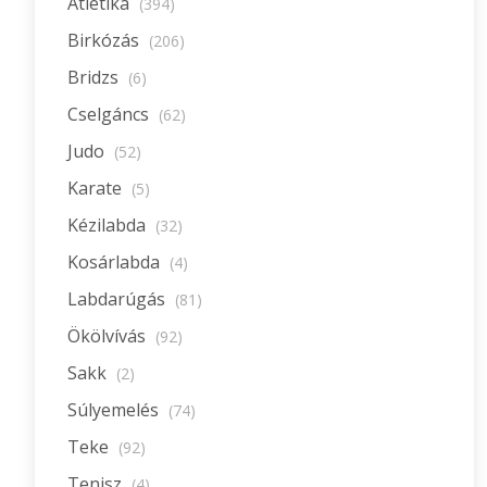
Atlétika
(394)
Birkózás
(206)
Bridzs
(6)
Cselgáncs
(62)
Judo
(52)
Karate
(5)
Kézilabda
(32)
Kosárlabda
(4)
Labdarúgás
(81)
Ökölvívás
(92)
Sakk
(2)
Súlyemelés
(74)
Teke
(92)
Tenisz
(4)