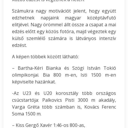
Számukra nagy motivációt jelent, hogy együtt
edzhetnek napjaink magyar középtávfutó
elitjével. Nagy örömmel állt össze a csapat a mai
edzés előtt egy közös fotóra, majd végeztek egy
külső szemlélő számára is látványos intenzív
edzést.
A képen többek között látható:
– Bartha-Kéri Bianka és Szögi István Tokió
olimpikonjai. Bia 800 m-en, Isti 1500 m-en
képviselte hazánkat.
-Az U23 és U20 korosztály több országos
csúcstartója: Palkovics Pisti 3000 m akadály,
Varga Gréta több számban is, Kovács Ferenc
Soma 1500 m.
– Kiss Gergő Xavér 1:46-os 800-as,