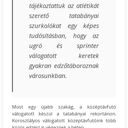
tájékoztattuk az atlétikát
szerető tatabányai
szurkolókat egy képes
tudósításban, hogy az
ugró és sprinter
válogatott keretek
gyakran edzőtáboroznak
városunkban.
Most egy újabb szakág, a középtávfutó
válogatott készül a tatabányai rekortánon.
Korosztályos válogatott középtávfutóink több
közös edzést is végeznek a héten.