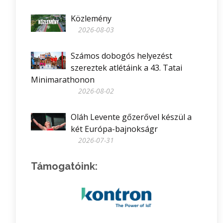
Közlemény
2026-08-03
Számos dobogós helyezést
szereztek atlétáink a 43. Tatai
Minimarathonon
2026-08-02
Oláh Levente gőzerővel készül a
két Európa-bajnokságr
2026-07-31
Támogatóink: