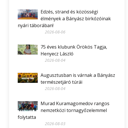
Edzés, strand és közösségi
élmények a Bányász birkózóinak
nyári táborában!
2026-08-06
75 éves klubunk Örökös Tagja,
Henyecz László
2026-08-04
Augusztusban is várnak a Bányász
természetjáró túrái
2026-08-04
Murad Kuramagomedov rangos
nemzetközi tornagyőzelemmel
folytatta
2026-08-03