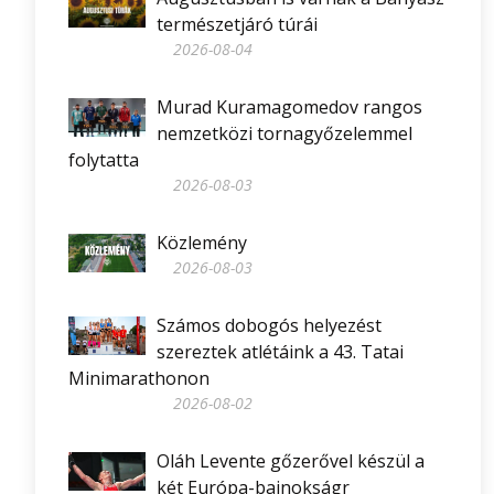
természetjáró túrái
2026-08-04
Murad Kuramagomedov rangos
nemzetközi tornagyőzelemmel
folytatta
2026-08-03
Közlemény
2026-08-03
Számos dobogós helyezést
szereztek atlétáink a 43. Tatai
Minimarathonon
2026-08-02
Oláh Levente gőzerővel készül a
két Európa-bajnokságr