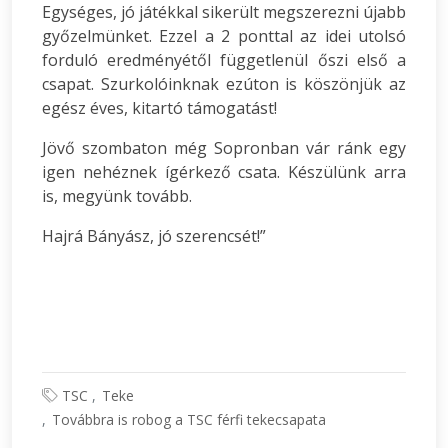
Egységes, jó játékkal sikerült megszerezni újabb
győzelmünket. Ezzel a 2 ponttal az idei utolsó
forduló eredményétől függetlenül őszi első a
csapat. Szurkolóinknak ezúton is köszönjük az
egész éves, kitartó támogatást!
Jövő szombaton még Sopronban vár ránk egy
igen nehéznek ígérkező csata. Készülünk arra
is, megyünk tovább.
Hajrá Bányász, jó szerencsét!”
TSC
Teke
Továbbra is robog a TSC férfi tekecsapata