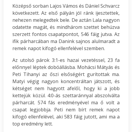
Középső sorban Lajos Vámos és Dániel Schvarcz
következett. Az első pályán jól ránk ijesztettek,
nehezen melegedtek bele. De aztán Lala nagyon
odatette magát, és mindhárom szettet behúzva
szerzett fontos csapatpontot, 546 fáig jutva. Az
ifik párharcában ma Danink sajnos alulmaradt a
remek napot kifogó ellenfelével szemben.
Az utolsó párok 3:1-es hazai vezetéssel, 23 fa
előnnyel léptek dobóállásba. Mohácsi Mátyás és
Peti Tihanyi az őszi elsőségért gurítottak ma.
Matyi végig nagyon koncentráltan játszott, és
kétséget nem hagyott afelől, hogy ki a jobb
kettejük közül. 4:0-ás szettaránnyal abszolválta
párharcát. 574 fás eredményével ma ő volt a
csapat legjobbja. Peti nem bírt remek napot
kifogó ellenfelével, aki 583 fáig jutott, ami ma a
top eredmény lett.