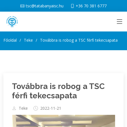
tsc@tatabanyaisc.hu
+36 70 381 6777
Főoldal
Teke
Továbbra is robog a TSC férfi tekecsapata
Továbbra is robog a TSC
férfi tekecsapata
Teke
2022-11-21