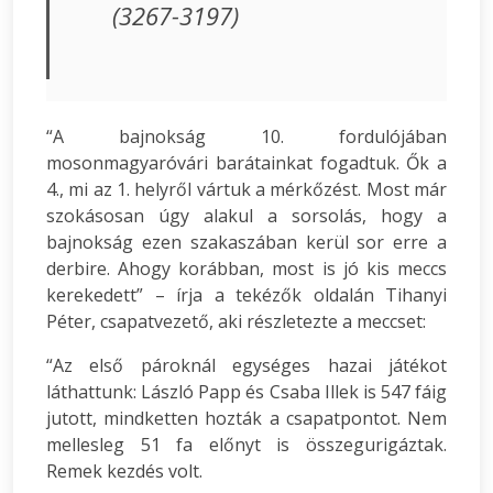
(3267-3197)
“A bajnokság 10. fordulójában
mosonmagyaróvári barátainkat fogadtuk. Ők a
4., mi az 1. helyről vártuk a mérkőzést. Most már
szokásosan úgy alakul a sorsolás, hogy a
bajnokság ezen szakaszában kerül sor erre a
derbire. Ahogy korábban, most is jó kis meccs
kerekedett” – írja a tekézők oldalán Tihanyi
Péter, csapatvezető, aki részletezte a meccset:
“Az első pároknál egységes hazai játékot
láthattunk: László Papp és Csaba Illek is 547 fáig
jutott, mindketten hozták a csapatpontot. Nem
mellesleg 51 fa előnyt is összegurigáztak.
Remek kezdés volt.