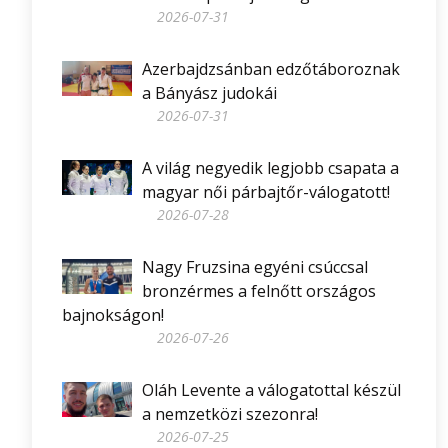
2026-07-31
Azerbajdzsánban edzőtáboroznak
a Bányász judokái
2026-07-31
A világ negyedik legjobb csapata a
magyar női párbajtőr-válogatott!
2026-07-28
Nagy Fruzsina egyéni csúccsal
bronzérmes a felnőtt országos
bajnokságon!
2026-07-26
Oláh Levente a válogatottal készül
a nemzetközi szezonra!
2026-07-25