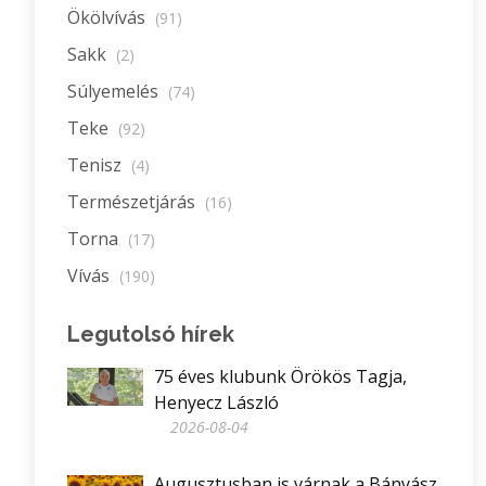
Ökölvívás
(91)
Sakk
(2)
Súlyemelés
(74)
Teke
(92)
Tenisz
(4)
Természetjárás
(16)
Torna
(17)
Vívás
(190)
Legutolsó hírek
75 éves klubunk Örökös Tagja,
Henyecz László
2026-08-04
Augusztusban is várnak a Bányász