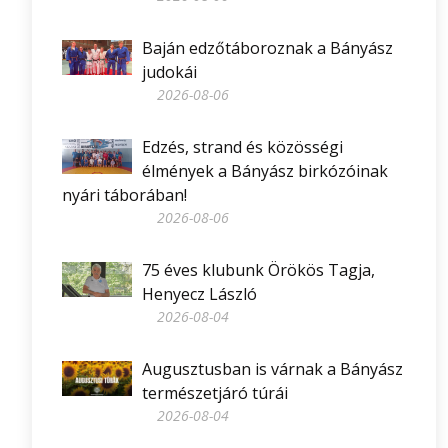
Baján edzőtáboroznak a Bányász
judokái
2026-08-06
Edzés, strand és közösségi
élmények a Bányász birkózóinak
nyári táborában!
2026-08-06
75 éves klubunk Örökös Tagja,
Henyecz László
2026-08-04
Augusztusban is várnak a Bányász
természetjáró túrái
2026-08-04