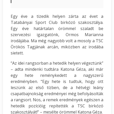
Egy éve a tizedik helyen zárta az évet a
Tatabányai Sport Club birkózó szakosztálya.
Egy éve határtalan örömmel szaladt be
szervezési igazgatónk, Ormos Marianna
irodájába. Ma még nagyobb volt a mosoly a TSC
Örökös Tagjának arcán, miközben az irodába
sietett.
“Az idei rangsorban a hetedik helyen végeztünk”
– adta mindenki tudtára Katona Géza, aki már
egy hete reménykedett a nagyszerű
eredményben. “Egy hete is tudtuk, hogy ott
leszünk az első tízben, de a hétvégi leány
csapatbajnokság eredményei még befolyásolták
a rangsort. Nos, a remek eredmények egészen a
hetedik pozícióig repítették a TSC birkózó
szakosztályát!” – mesélte örömmel Katona Géza.