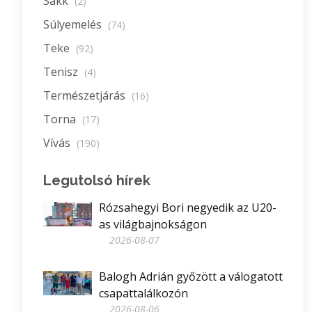
Sakk
(2)
Súlyemelés
(74)
Teke
(92)
Tenisz
(4)
Természetjárás
(16)
Torna
(17)
Vívás
(190)
Legutolsó hírek
Rózsahegyi Bori negyedik az U20-
as világbajnokságon
2026-08-07
Balogh Adrián győzött a válogatott
csapattalálkozón
2026-08-06