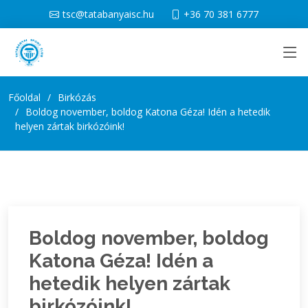
tsc@tatabanyaisc.hu
+36 70 381 6777
Főoldal
Birkózás
Boldog november, boldog Katona Géza! Idén a hetedik
helyen zártak birkózóink!
Boldog november, boldog
Katona Géza! Idén a
hetedik helyen zártak
birkózóink!