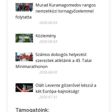
Murad Kuramagomedov rangos
nemzetközi tornagyőzelemmel
folytatta
2026-08-03
Közlemény
2026-08-03
Számos dobogós helyezést
szereztek atlétáink a 43. Tatai
Minimarathonon
2026-08-02
Oláh Levente gőzerővel készül a
két Európa-bajnokságr
2026-07-31
Támogatóink: