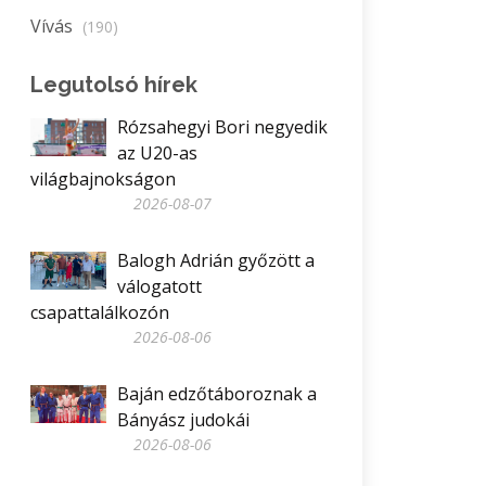
Vívás
(190)
Legutolsó hírek
Rózsahegyi Bori negyedik
az U20-as
világbajnokságon
2026-08-07
Balogh Adrián győzött a
válogatott
csapattalálkozón
2026-08-06
Baján edzőtáboroznak a
Bányász judokái
2026-08-06