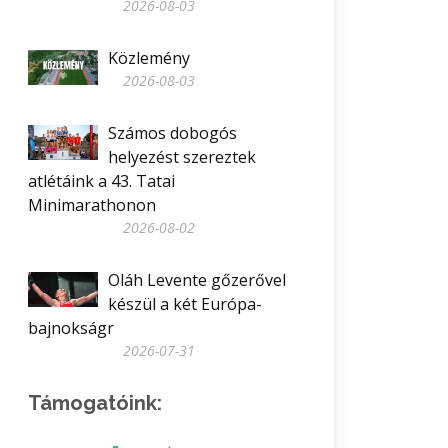
2026-08-03
Közlemény
2026-08-03
Számos dobogós
helyezést szereztek
atlétáink a 43. Tatai
Minimarathonon
2026-08-02
Oláh Levente gőzerővel
készül a két Európa-
bajnokságr
2026-07-31
Támogatóink: