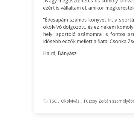
“Nagy megtiszteltetés és komoly kihívá
ezért is vállaltam el, amikor megkereste
“Édesapám számos könyvet írt a sportá
ökölvívó dolgozott, és ez nekem komoly
helyi sportoló számomra is fontos sz
idősebb edzők mellett a fiatal Csonka Zso
Hajrá, Bányász!
TSC
Ökölvívás
Füzesy Zoltán személyébe