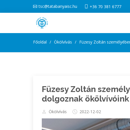
tsc@tatabanyaisc.hu
+36 70 381 6777
Főoldal
Ökölvívás
Füzesy Zoltán személyében
Füzesy Zoltán személy
dolgoznak ökölvívóink
Ökölvívás
2022-12-02