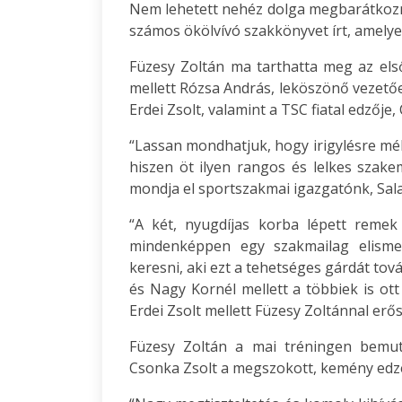
Nem lehetett nehéz dolga megbarátkozni 
számos ökölvívó szakkönyvet írt, amelyek
Füzesy Zoltán ma tarthatta meg az els
mellett Rózsa András, leköszönő vezetőed
Erdei Zsolt, valamint a TSC fiatal edzője,
“Lassan mondhatjuk, hogy irigylésre mél
hiszen öt ilyen rangos és lelkes szak
mondja el sportszakmai igazgatónk, Sala
“A két, nyugdíjas korba lépett reme
mindenképpen egy szakmailag elismer
keresni, aki ezt a tehetséges gárdát tov
és Nagy Kornél mellett a többiek is ott
Erdei Zsolt mellett Füzesy Zoltánnal erő
Füzesy Zoltán a mai tréningen bemuta
Csonka Zsolt a megszokott, kemény edzé