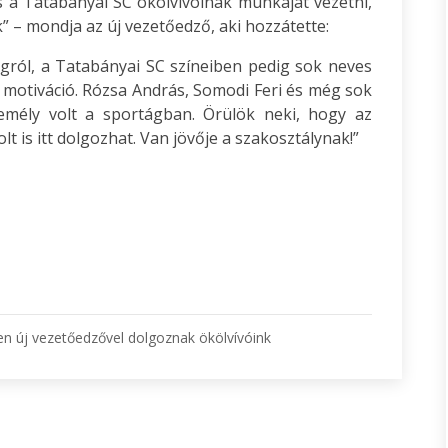
s a Tatabányai SC ökölvívóinak munkáját vezetni,
k” – mondja az új vezetőedző, aki hozzátette:
gról, a Tatabányai SC színeiben pedig sok neves
 motiváció. Rózsa András, Somodi Feri és még sok
emély volt a sportágban. Örülök neki, hogy az
lt is itt dolgozhat. Van jövője a szakosztálynak!”
n új vezetőedzővel dolgoznak ökölvívóink