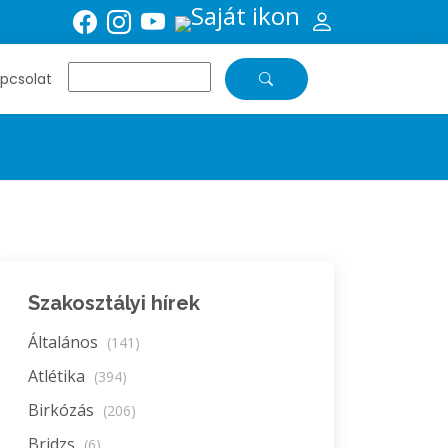
pcsolat
Szakosztályi hírek
Általános
(141)
Atlétika
(394)
Birkózás
(206)
Bridzs
(6)