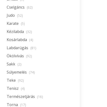
Cselgáncs
(62)
Judo
(52)
Karate
(5)
Kézilabda
(32)
Kosárlabda
(4)
Labdarúgás
(81)
Ökölvívás
(92)
Sakk
(2)
Súlyemelés
(74)
Teke
(92)
Tenisz
(4)
Természetjárás
(16)
Torna
(17)