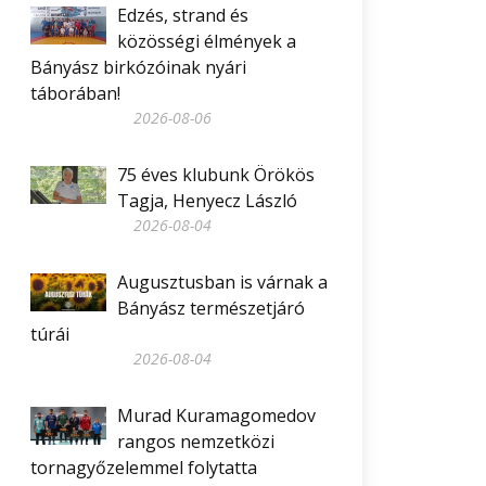
Edzés, strand és
közösségi élmények a
Bányász birkózóinak nyári
táborában!
2026-08-06
75 éves klubunk Örökös
Tagja, Henyecz László
2026-08-04
Augusztusban is várnak a
Bányász természetjáró
túrái
2026-08-04
Murad Kuramagomedov
rangos nemzetközi
tornagyőzelemmel folytatta