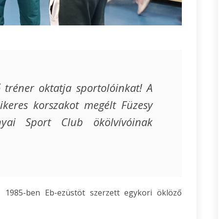
tréner oktatja sportolóinkat! A
sikeres korszakot megélt Füzesy
yai Sport Club ökölvívóinak
, 1985-ben Eb-ezüstöt szerzett egykori öklöző