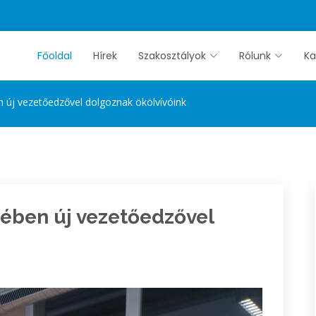
Főoldal
Hírek
Szakosztályok
Rólunk
Ka
 új vezetőedzővel dolgoznak ökölvívóink
ében új vezetőedzővel