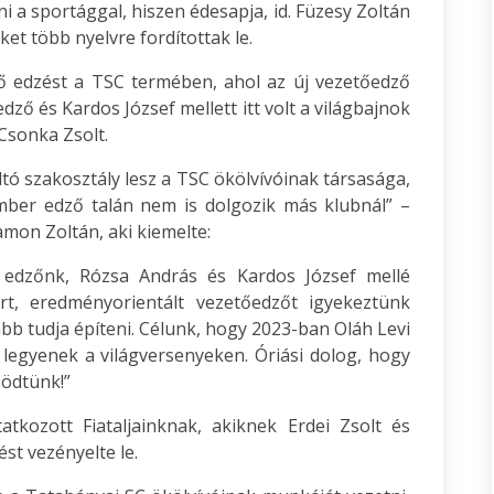
a sportággal, hiszen édesapja, id. Füzesy Zoltán
et több nyelvre fordítottak le.
ő edzést a TSC termében, ahol az új vezetőedző
ző és Kardos József mellett itt volt a világbajnok
 Csonka Zsolt.
tó szakosztály lesz a TSC ökölvívóinak társasága,
ember edző talán nem is dolgozik más klubnál” –
mon Zoltán, aki kiemelte:
k edzőnk, Rózsa András és Kardos József mellé
t, eredményorientált vezetőedzőt igyekeztünk
ább tudja építeni. Célunk, hogy 2023-ban Oláh Levi
 legyenek a világversenyeken. Óriási dolog, hogy
södtünk!”
tkozott Fiataljainknak, akiknek Erdei Zsolt és
st vezényelte le.