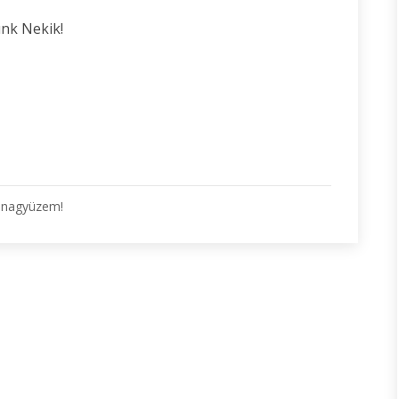
unk Nekik!
a nagyüzem!