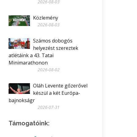
2026-08-03
Közlemény
2026-08-03
Számos dobogós
helyezést szereztek
atlétáink a 43. Tatai
Minimarathonon
2026-08-02
Oláh Levente gőzerővel
készül a két Európa-
bajnokságr
2026-07-31
Támogatóink: