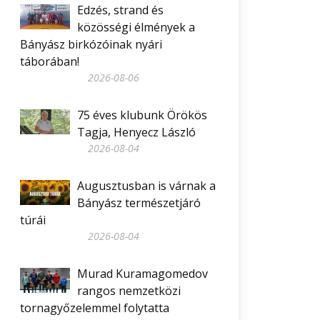
Edzés, strand és
közösségi élmények a
Bányász birkózóinak nyári
táborában!
2026-08-06
75 éves klubunk Örökös
Tagja, Henyecz László
2026-08-04
Augusztusban is várnak a
Bányász természetjáró
túrái
2026-08-04
Murad Kuramagomedov
rangos nemzetközi
tornagyőzelemmel folytatta