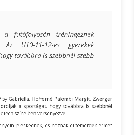
a futófolyosón tréningeznek
k. Az U10-11-12-es gyerekek
 hogy továbbra is szebbnél szebb
sy Gabriella, Hofferné Palombi Margit, Zwerger
korolják a sportágat, hogy továbbra is szebbnél
otech színeiben versenyezve.
ényein jeleskednek, és hoznak el temérdek érmet