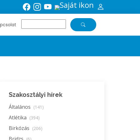
pcsolat
Szakosztályi hírek
Általános
(141)
Atlétika
(394)
Birkózás
(206)
Bridzs
(6)