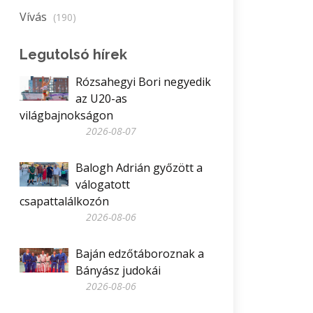
Vívás
(190)
Legutolsó hírek
Rózsahegyi Bori negyedik
az U20-as
világbajnokságon
2026-08-07
Balogh Adrián győzött a
válogatott
csapattalálkozón
2026-08-06
Baján edzőtáboroznak a
Bányász judokái
2026-08-06