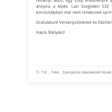
reményt adott egy szép eredményre a
annyira a lépés. Laci Szegeden 532 
korosztályban már nem rendeznek sprin
Gratulálunk Versenyzőinknek és Edzőikn
Hajrá, Bányász!
TSC
Teke
Szenzációs tekesikerek! Ková