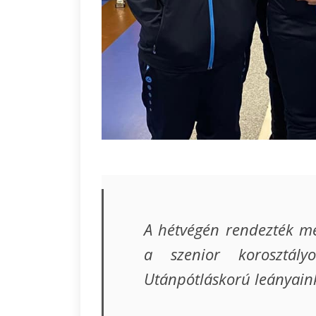
A hétvégén rendezték meg
a szenior korosztály
Utánpótláskorú leányaink