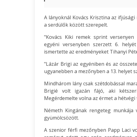
A lányoknál Kovács Krisztina az ifjúsági
a serdülők között szerepelt.
"Kovács Kiki remek sprint versenyen
egyéni versenyben szerzett 6. helyét
ismertette az eredményeket Tihanyi Péter
"Lázár Brigi az egyéniben és az összete
ugyanebben a mezőnyben a 13. helyet sze
Mindhárom lány csak szétdobással marad
Brigié volt igazán fájó, aki kétsze
Megérdemelte volna az érmet a hétvégi t
Németh Kingának rengeteg munkája va
gyümölcsözött.
A szenior férfi mezőnyben Papp Laci vo