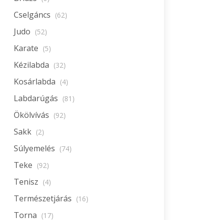
Cselgáncs
(62)
Judo
(52)
Karate
(5)
Kézilabda
(32)
Kosárlabda
(4)
Labdarúgás
(81)
Ökölvívás
(92)
Sakk
(2)
Súlyemelés
(74)
Teke
(92)
Tenisz
(4)
Természetjárás
(16)
Torna
(17)