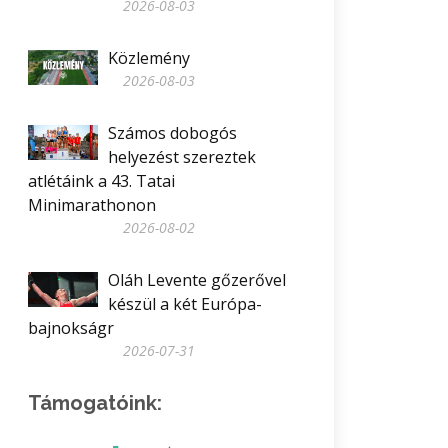
2026-08-03
Közlemény
2026-08-03
Számos dobogós
helyezést szereztek
atlétáink a 43. Tatai
Minimarathonon
2026-08-02
Oláh Levente gőzerővel
készül a két Európa-
bajnokságr
2026-07-31
Támogatóink: