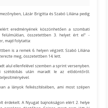
 mezőnyben, Lázár Brigitta és Szabó Liliána pedig
 elért eredményének köszönhetően a szombati
 felülmúlóan, összetettben 3. helyet ért el" -
, majd folytatta:
ttben is a remek 6. helyen végzett. Szabó Liliána
rezte meg, összetettben 14. lett.
t alul ellenfelével szemben a sprint versenyben.
ri szétdobás után maradt le az elődöntőről.
eljesítményével.
n a lányok felkészítésében, ami most szépen
lt érdekelt. A Nyugat bajnokságon elért 2. helye