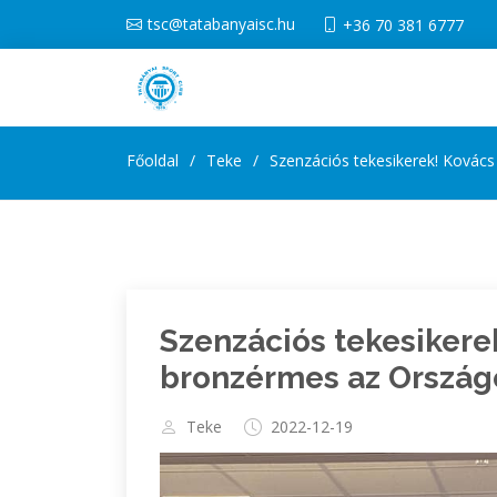
tsc@tatabanyaisc.hu
+36 70 381 6777
Főoldal
Teke
Szenzációs tekesikerek! Kovác
Szenzációs tekesikerek
bronzérmes az Ország
Teke
2022-12-19