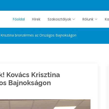
Főoldal
Hírek
Szakosztályok
Rólunk
Ka
s Krisztina bronzérmes az Országos Bajnokságon
! Kovács Krisztina
os Bajnokságon