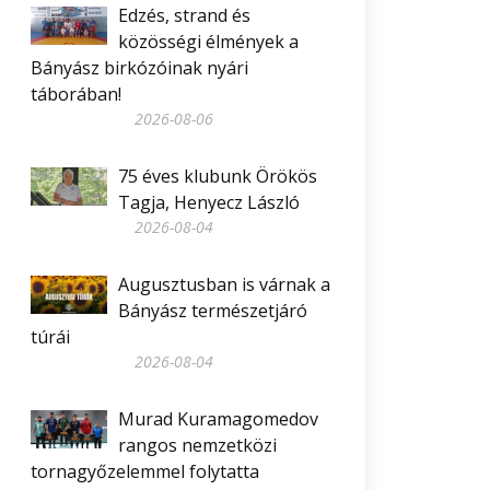
Edzés, strand és
közösségi élmények a
Bányász birkózóinak nyári
táborában!
2026-08-06
75 éves klubunk Örökös
Tagja, Henyecz László
2026-08-04
Augusztusban is várnak a
Bányász természetjáró
túrái
2026-08-04
Murad Kuramagomedov
rangos nemzetközi
tornagyőzelemmel folytatta