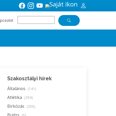
pcsolat
Szakosztályi hírek
Általános
(141)
Atlétika
(394)
Birkózás
(206)
Bridzs
(6)