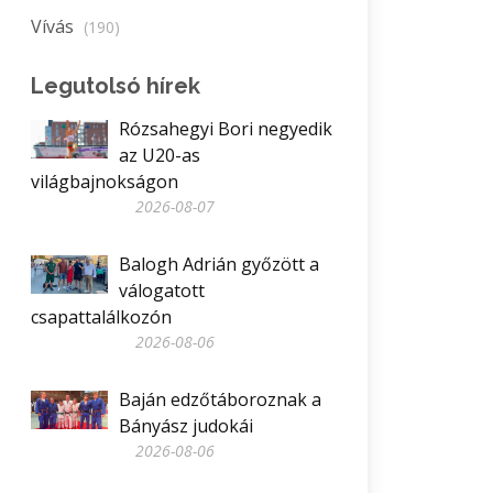
Vívás
(190)
Legutolsó hírek
Rózsahegyi Bori negyedik
az U20-as
világbajnokságon
2026-08-07
Balogh Adrián győzött a
válogatott
csapattalálkozón
2026-08-06
Baján edzőtáboroznak a
Bányász judokái
2026-08-06