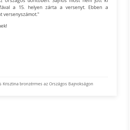
z országos döntőben. Sajnos most nem jött ki
fával a 15. helyen zárta a versenyt. Ebben a
t versenyszámot."
ek!
cs Krisztina bronzérmes az Országos Bajnokságon