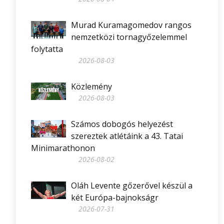
Murad Kuramagomedov rangos
nemzetközi tornagyőzelemmel
folytatta
2026-08-03
Közlemény
2026-08-03
Számos dobogós helyezést
szereztek atlétáink a 43. Tatai
Minimarathonon
2026-08-02
Oláh Levente gőzerővel készül a
két Európa-bajnokságr
2026-07-31