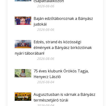
csapattalálkozón
2026-08-06
Baján edzőtáboroznak a Bányász
judokái
2026-08-06
Edzés, strand és közösségi
élmények a Bányász birkózóinak
nyári táborában!
2026-08-06
75 éves klubunk Örökös Tagja,
Henyecz László
2026-08-04
Augusztusban is várnak a Bányász
természetjáró túrái
2026-08-04