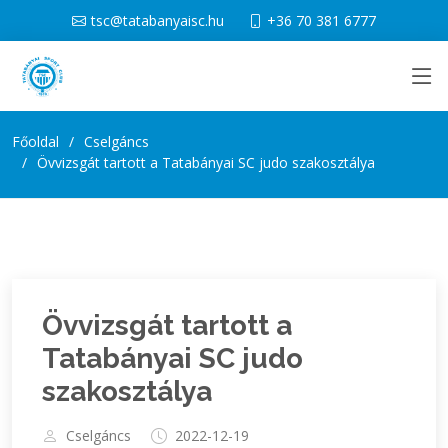
tsc@tatabanyaisc.hu
+36 70 381 6777
Főoldal
Cselgáncs
Övvizsgát tartott a Tatabányai SC judo szakosztálya
Övvizsgát tartott a
Tatabányai SC judo
szakosztálya
Cselgáncs
2022-12-19