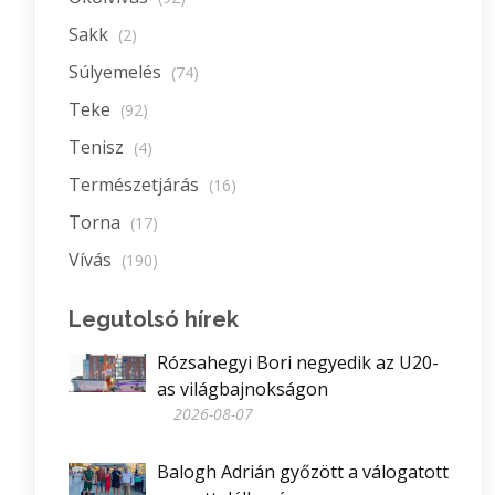
Sakk
(2)
Súlyemelés
(74)
Teke
(92)
Tenisz
(4)
Természetjárás
(16)
Torna
(17)
Vívás
(190)
Legutolsó hírek
Rózsahegyi Bori negyedik az U20-
as világbajnokságon
2026-08-07
Balogh Adrián győzött a válogatott