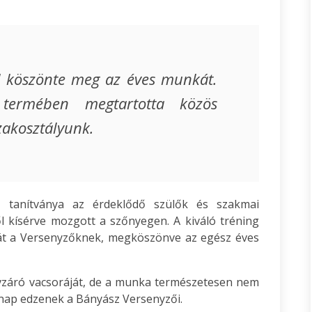
el köszönte meg az éves munkát.
termében megtartotta közös
zakosztályunk.
 tanítványa az érdeklődő szülők és szakmai
l kísérve mozgott a szőnyegen. A kiváló tréning
 át a Versenyzőknek, megköszönve az egész éves
évzáró vacsoráját, de a munka természetesen nem
 nap edzenek a Bányász Versenyzői.