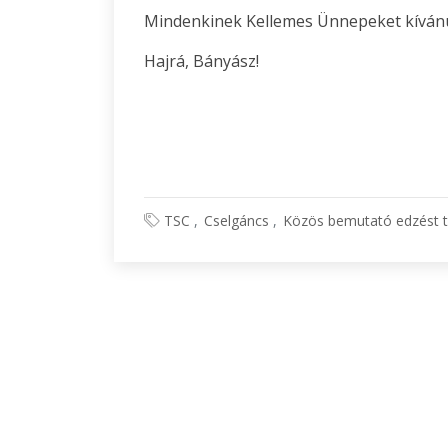
Mindenkinek Kellemes Ünnepeket kíván
Hajrá, Bányász!
TSC
Cselgáncs
Közös bemutató edzést t