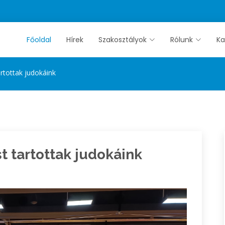
Főoldal
Hírek
Szakosztályok
Rólunk
Ka
rtottak judokáink
 tartottak judokáink