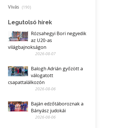
Vívás
(190)
Legutolsó hírek
Rózsahegyi Bori negyedik
az U20-as
világbajnokságon
2026-08-07
Balogh Adrián győzött a
válogatott
csapattalálkozón
2026-08-06
Baján edzőtáboroznak a
Bányász judokái
2026-08-06