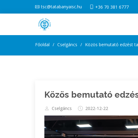
tsc@tatabanyaisc.hu
+36 70 381 6777
Főoldal
Cselgáncs
Közös bemutató edzést ta
Közös bemutató edzést
Cselgáncs
2022-12-22