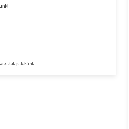
unk!
artottak judokáink