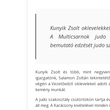
Kunyik Zsolt oklevelekk
A Multicsarnok judo 
bemutató edzését judo s
Kunyik Zsolt és több, mint negyven
igazgatónk, Salamon Zoltán tekintetétő
végén a Vezetőedző okleveleket adott
kemény munkát.
A judo szakosztály csütörtökön tartja 
áll meg. A Karácsony kivételével minden