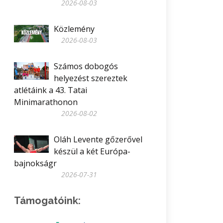
2026-08-03
Közlemény
2026-08-03
Számos dobogós
helyezést szereztek
atlétáink a 43. Tatai
Minimarathonon
2026-08-02
Oláh Levente gőzerővel
készül a két Európa-
bajnokságr
2026-07-31
Támogatóink: