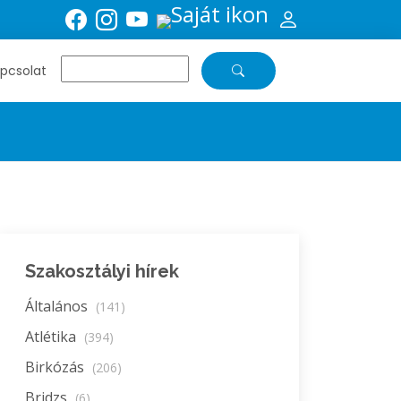
pcsolat
Szakosztályi hírek
Általános
(141)
Atlétika
(394)
Birkózás
(206)
Bridzs
(6)