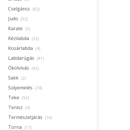
Cselgáncs
(62)
Judo
(52)
Karate
(5)
Kézilabda
(32)
Kosárlabda
(4)
Labdarúgás
(81)
Ökölvívás
(92)
Sakk
(2)
Súlyemelés
(74)
Teke
(92)
Tenisz
(4)
Természetjárás
(16)
Torna
(17)