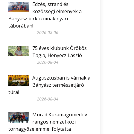
Edzés, strand és
közösségi élmények a
Bányász birkózóinak nyári
táborában!
2026-08-06
75 éves klubunk Örökös
Tagja, Henyecz László
2026-08-04
Augusztusban is várnak a
Bányász természetjáró
túrái
2026-08-04
Murad Kuramagomedov
rangos nemzetközi
tornagyőzelemmel folytatta