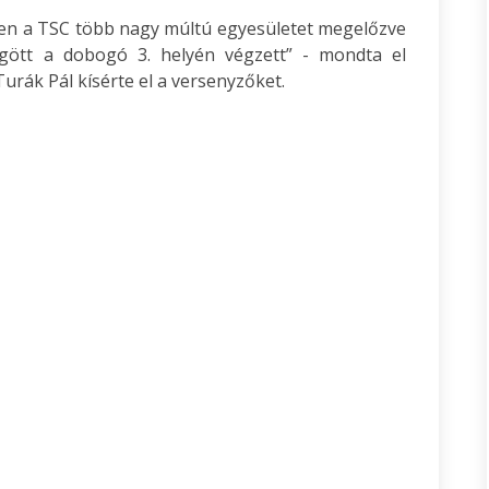
en a TSC több nagy múltú egyesületet megelőzve
ött a dobogó 3. helyén végzett” - mondta el
urák Pál kísérte el a versenyzőket.