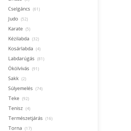
Cselgáncs
(61)
Judo
(52)
Karate
(5)
Kézilabda
(32)
Kosárlabda
(4)
Labdarúgás
(81)
Ökölvívás
(91)
Sakk
(2)
Súlyemelés
(74)
Teke
(92)
Tenisz
(4)
Természetjárás
(16)
Torna
(17)