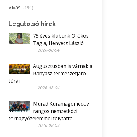
Vívás
(190)
Legutolsó hírek
75 éves klubunk Örökös
Tagja, Henyecz László
2026-08-04
Augusztusban is várnak a
Bányász természetjáró
túrái
2026-08-04
Murad Kuramagomedov
rangos nemzetközi
tornagyőzelemmel folytatta
2026-08-03