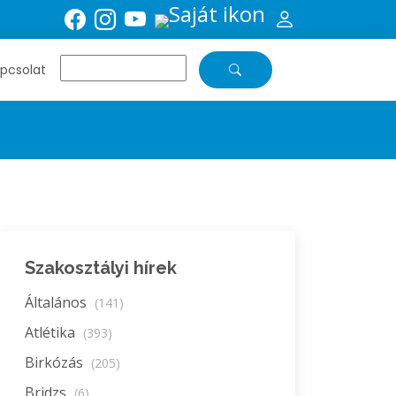
pcsolat
Szakosztályi hírek
Általános
(141)
Atlétika
(393)
Birkózás
(205)
Bridzs
(6)