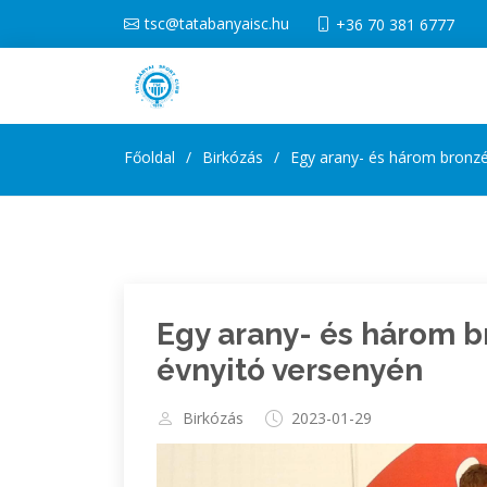
tsc@tatabanyaisc.hu
+36 70 381 6777
Főoldal
Birkózás
Egy arany- és három bronzé
Egy arany- és három b
évnyitó versenyén
Birkózás
2023-01-29