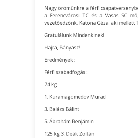
Nagy örömünkre a férfi csapatversenyb
a Ferencvárosi TC és a Vasas SC mög
vezetőedzőnk, Katona Géza, aki mellett T
Gratulálunk Mindenkinek!
Hajrá, Bányász!
Eredmények :
Férfi szabadfogás :
74 kg
1. Kuramagomedov Murad
3. Balázs Bálint
5. Ábrahám Benjámin
125 kg 3. Deák Zoltán