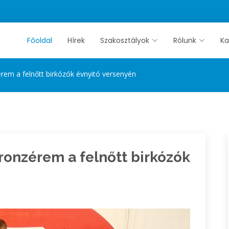
Főoldal
Hírek
Szakosztályok
Rólunk
Ka
rem a felnőtt birkózók évnyitó versenyén
ronzérem a felnőtt birkózók