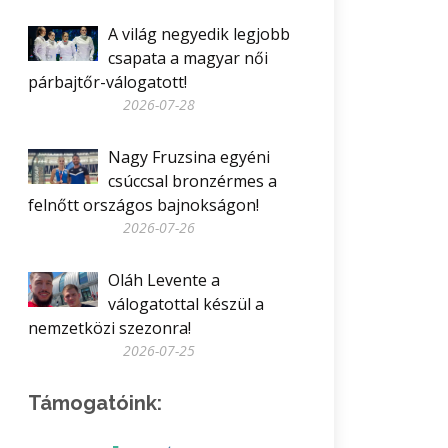
A világ negyedik legjobb
csapata a magyar női
párbajtőr-válogatott!
2026-07-28
Nagy Fruzsina egyéni
csúccsal bronzérmes a
felnőtt országos bajnokságon!
2026-07-26
Oláh Levente a
válogatottal készül a
nemzetközi szezonra!
2026-07-25
Támogatóink: