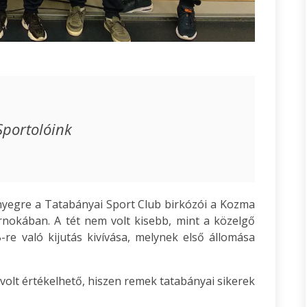
Sportolóink
őnyegre a Tatabányai Sport Club birkózói a Kozma
nokában. A tét nem volt kisebb, mint a közelgő
-re való kijutás kivívása, melynek első állomása
volt értékelhető, hiszen remek tatabányai sikerek