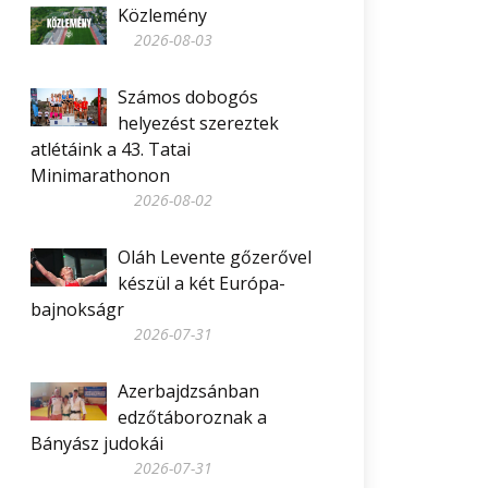
Közlemény
2026-08-03
Számos dobogós
helyezést szereztek
atlétáink a 43. Tatai
Minimarathonon
2026-08-02
Oláh Levente gőzerővel
készül a két Európa-
bajnokságr
2026-07-31
Azerbajdzsánban
edzőtáboroznak a
Bányász judokái
2026-07-31