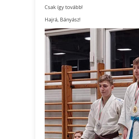
Csak így tovább!
Hajrá, Bányász!