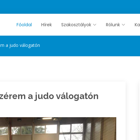
Főoldal
Hírek
Szakosztályok
Rólunk
Ka
em a judo válogatón
nzérem a judo válogatón