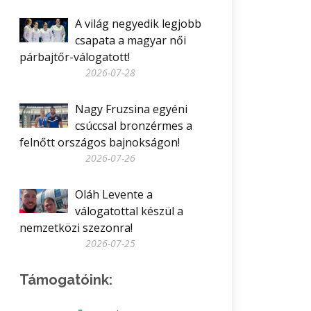
A világ negyedik legjobb
csapata a magyar női
párbajtőr-válogatott!
2026-07-28
Nagy Fruzsina egyéni
csúccsal bronzérmes a
felnőtt országos bajnokságon!
2026-07-26
Oláh Levente a
válogatottal készül a
nemzetközi szezonra!
2026-07-25
Támogatóink: