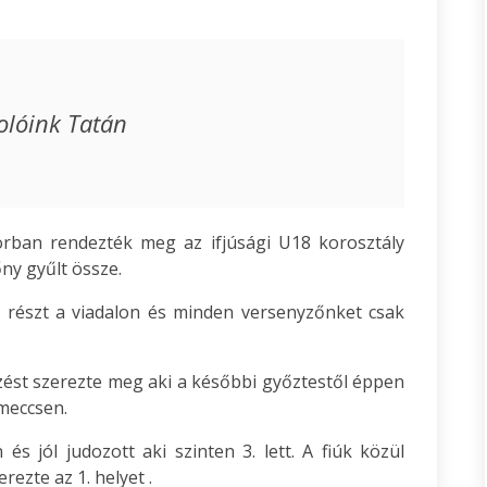
olóink Tatán
rban rendezték meg az ifjúsági U18 korosztály
ny gyűlt össze.
t részt a viadalon és minden versenyzőnket csak
zést szerezte meg aki a későbbi győztestől éppen
meccsen.
s jól judozott aki szinten 3. lett. A fiúk közül
ezte az 1. helyet .