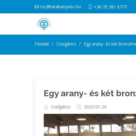
tsc@tatabanyaisc.hu
+36 70 381 6777
Főoldal
Cselgáncs
Egy arany- és két bronzér
Egy arany- és két bro
Cselgáncs
2023-01-29