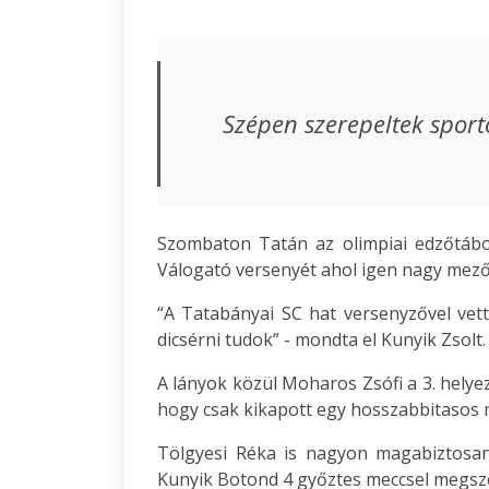
Szépen szerepeltek sport
Szombaton Tatán az olimpiai edzőtábo
Válogató versenyét ahol igen nagy mező
“A Tatabányai SC hat versenyzővel vet
dicsérni tudok” - mondta el Kunyik Zsolt.
A lányok közül Moharos Zsófi a 3. helye
hogy csak kikapott egy hosszabbitasos 
Tölgyesi Réka is nagyon magabiztosan é
Kunyik Botond 4 győztes meccsel megszer