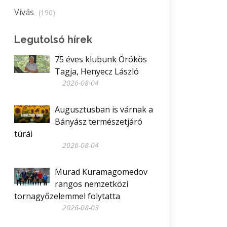
Vívás
(190)
Legutolsó hírek
75 éves klubunk Örökös
Tagja, Henyecz László
2026-08-04
Augusztusban is várnak a
Bányász természetjáró
túrái
2026-08-04
Murad Kuramagomedov
rangos nemzetközi
tornagyőzelemmel folytatta
2026-08-03