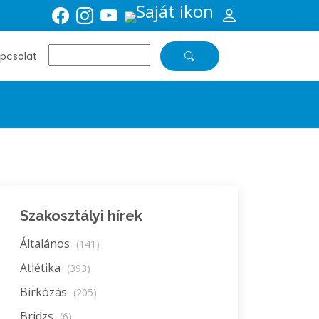
pcsolat
Szakosztályi hírek
Általános
(141)
Atlétika
(393)
Birkózás
(205)
Bridzs
(6)