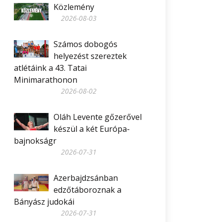
Közlemény
2026-08-03
Számos dobogós
helyezést szereztek
atlétáink a 43. Tatai
Minimarathonon
2026-08-02
Oláh Levente gőzerővel
készül a két Európa-
bajnokságr
2026-07-31
Azerbajdzsánban
edzőtáboroznak a
Bányász judokái
2026-07-31