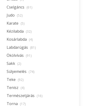
Cselgáncs
(61)
Judo
(52)
Karate
(5)
Kézilabda
(32)
Kosárlabda
(4)
Labdarúgás
(81)
Ökölvívás
(91)
Sakk
(2)
Súlyemelés
(74)
Teke
(92)
Tenisz
(4)
Természetjárás
(16)
Torna
(17)