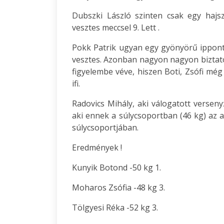
Dubszki László szinten csak egy hajsz
vesztes meccsel 9. Lett .
Pokk Patrik ugyan egy gyönyörű ippont d
vesztes. Azonban nagyon nagyon biztató 
figyelembe véve, hiszen Boti, Zsófi még
ifi.
Radovics Mihály, aki válogatott verseny
aki ennek a súlycsoportban (46 kg) az a
súlycsoportjában.
Eredmények !
Kunyik Botond -50 kg 1.
Moharos Zsófia -48 kg 3.
Tölgyesi Réka -52 kg 3.