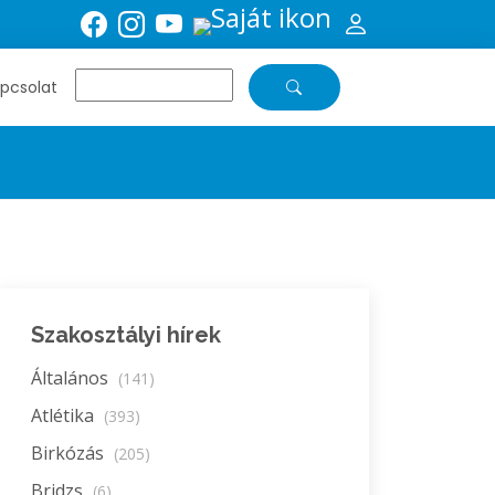
pcsolat
Szakosztályi hírek
Általános
(141)
Atlétika
(393)
Birkózás
(205)
Bridzs
(6)