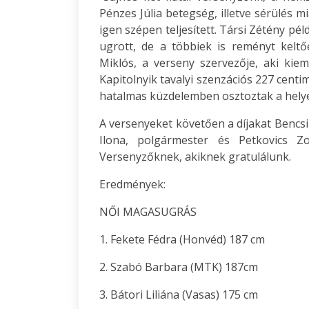
Pénzes Júlia betegség, illetve sérülés m
igen szépen teljesített. Társi Zétény pé
ugrott, de a többiek is reményt keltő
Miklós, a verseny szervezője, aki kie
Kapitolnyik tavalyi szenzációs 227 centi
hatalmas küzdelemben osztoztak a hely
A versenyeket követően a díjakat Bencsi
Ilona, polgármester és Petkovics Z
Versenyzőknek, akiknek gratulálunk.
Eredmények:
NŐI MAGASUGRÁS
1. Fekete Fédra (Honvéd) 187 cm
2. Szabó Barbara (MTK) 187cm
3. Bátori Liliána (Vasas) 175 cm