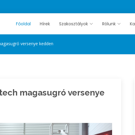
Főoldal
Hírek
Szakosztályok
Rólunk
Ka
 magasugró versenye kedden
otech magasugró versenye