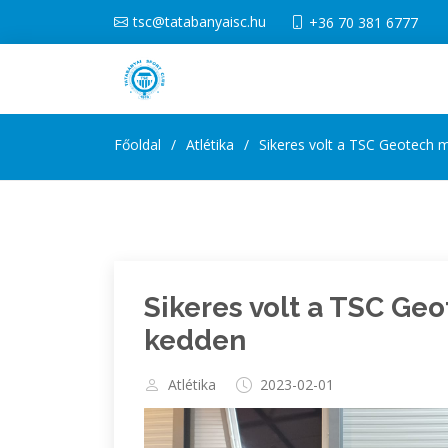
tsc@tatabanyaisc.hu
+36 70 381 6777
Főoldal
Atlétika
Sikeres volt a TSC Geotech
Sikeres volt a TSC Ge
kedden
Atlétika
2023-02-01