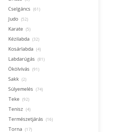
Cselgáncs
(61)
Judo
(52)
Karate
(5)
Kézilabda
(32)
Kosárlabda
(4)
Labdarúgás
(81)
Ökölvívás
(91)
Sakk
(2)
Súlyemelés
(74)
Teke
(92)
Tenisz
(4)
Természetjárás
(16)
Torna
(17)