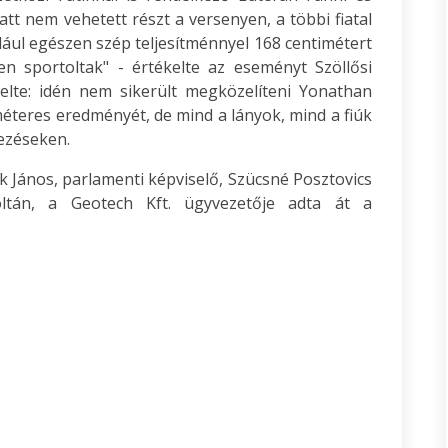
iatt nem vehetett részt a versenyen, a többi fiatal
ldául egészen szép teljesítménnyel 168 centimétert
en sportoltak" - értékelte az eseményt Szöllősi
melte: idén nem sikerült megközelíteni Yonathan
méteres eredményét, de mind a lányok, mind a fiúk
ezéseken.
k János, parlamenti képviselő, Szücsné Posztovics
oltán, a Geotech Kft. ügyvezetője adta át a