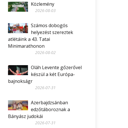
Közlemény
2026-08-03
Számos dobogós
helyezést szereztek
atlétáink a 43. Tatai
Minimarathonon
2026-08-02
Oláh Levente gőzerővel
készül a két Európa-
bajnokságr
2026-07-31
Azerbajdzsánban
edzőtáboroznak a
Bányász judokái
2026-07-31