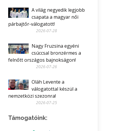
A világ negyedik legjobb
csapata a magyar női
párbajtőr-válogatott!
2026-07-28
Nagy Fruzsina egyéni
csúccsal bronzérmes a
felnőtt országos bajnokságon!
2026-07-26
Oláh Levente a
válogatottal készül a
nemzetközi szezonra!
2026-07-25
Támogatóink: