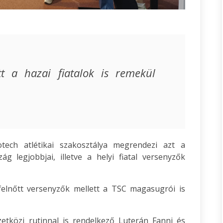
tt a hazai fiatalok is remekül
ch atlétikai szakosztálya megrendezi azt a
 legjobbjai, illetve a helyi fiatal versenyzők
 felnőtt versenyzők mellett a TSC magasugrói is
zetközi rutinnal is rendelkező Luterán Fanni és