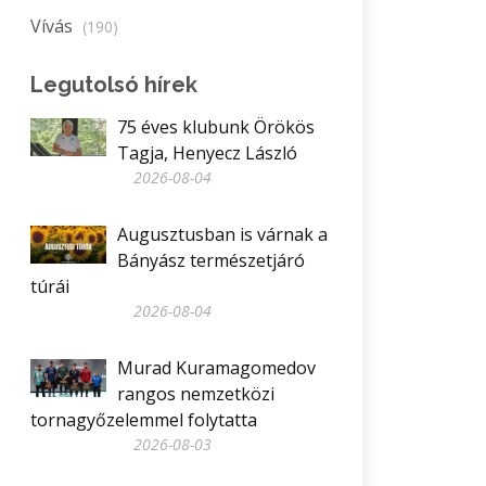
Vívás
(190)
Legutolsó hírek
75 éves klubunk Örökös
Tagja, Henyecz László
2026-08-04
Augusztusban is várnak a
Bányász természetjáró
túrái
2026-08-04
Murad Kuramagomedov
rangos nemzetközi
tornagyőzelemmel folytatta
2026-08-03