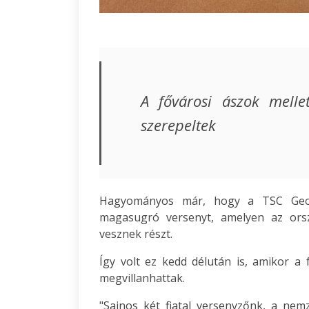
A fővárosi ászok melle
szerepeltek
Hagyományos már, hogy a TSC Geote
magasugró versenyt, amelyen az ország
vesznek részt.
Így volt ez kedd délután is, amikor a
megvillanhattak.
"Sajnos két fiatal versenyzőnk, a nem