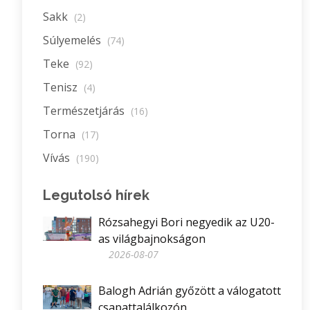
Sakk
(2)
Súlyemelés
(74)
Teke
(92)
Tenisz
(4)
Természetjárás
(16)
Torna
(17)
Vívás
(190)
Legutolsó hírek
Rózsahegyi Bori negyedik az U20-
as világbajnokságon
2026-08-07
Balogh Adrián győzött a válogatott
csapattalálkozón