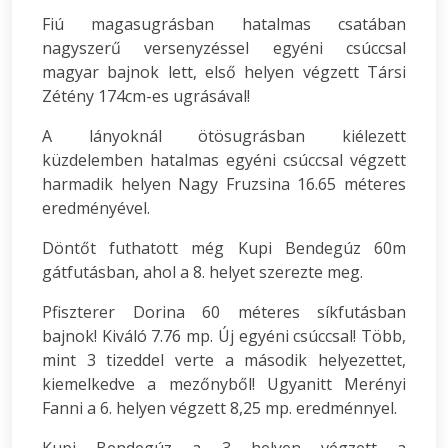
Fiú magasugrásban hatalmas csatában
nagyszerű versenyzéssel egyéni csúccsal
magyar bajnok lett, első helyen végzett Társi
Zétény 174cm-es ugrásával!
A lányoknál ötösugrásban kiélezett
küzdelemben hatalmas egyéni csúccsal végzett
harmadik helyen Nagy Fruzsina 16.65 méteres
eredményével.
Döntőt futhatott még Kupi Bendegúz 60m
gátfutásban, ahol a 8. helyet szerezte meg.
Pfiszterer Dorina 60 méteres síkfutásban
bajnok! Kiváló 7.76 mp. Új egyéni csúccsal! Több,
mint 3 tizeddel verte a második helyezettet,
kiemelkedve a mezőnyből! Ugyanitt Merényi
Fanni a 6. helyen végzett 8,25 mp. eredménnyel.