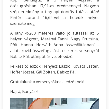
Kupi Bendegúz a 3 helyen végzett a
ötösugrásban 17,91-es eredménnyel! Nagyon
szép eredmény a tegnapi döntős futása után!
Pintér Loránd 16,62-vel a hetedik helyet
szerezte meg!
A lány 4x200 méteres váltó jó futással az 5
helyen végzett, Merényi Fanni, Nagy Fruzsina,
Pöltl Hanna, Horváth Anna összeállításban” -
adott rövid összefoglalást a sikeres versenyről
Babicz Pál, utánpótlás vezetőedző.
Felkészítő edzők: Henyecz László, Kovács Eszter,
Hoffer József, Gál Zoltán, Babicz Pál.
Gratulálunk a versenyzőknek, edzőknek!
Hajrá, Bányász!