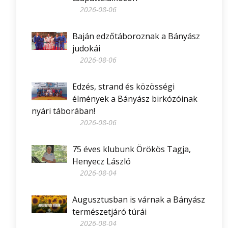
2026-08-06
Baján edzőtáboroznak a Bányász
judokái
2026-08-06
Edzés, strand és közösségi
élmények a Bányász birkózóinak
nyári táborában!
2026-08-06
75 éves klubunk Örökös Tagja,
Henyecz László
2026-08-04
Augusztusban is várnak a Bányász
természetjáró túrái
2026-08-04