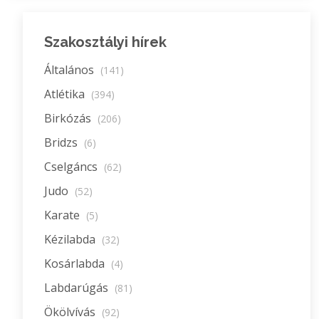
Szakosztályi hírek
Általános
(141)
Atlétika
(394)
Birkózás
(206)
Bridzs
(6)
Cselgáncs
(62)
Judo
(52)
Karate
(5)
Kézilabda
(32)
Kosárlabda
(4)
Labdarúgás
(81)
Ökölvívás
(92)