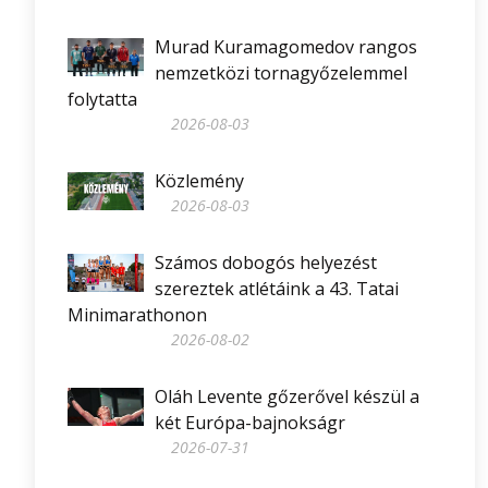
Murad Kuramagomedov rangos
nemzetközi tornagyőzelemmel
folytatta
2026-08-03
Közlemény
2026-08-03
Számos dobogós helyezést
szereztek atlétáink a 43. Tatai
Minimarathonon
2026-08-02
Oláh Levente gőzerővel készül a
két Európa-bajnokságr
2026-07-31