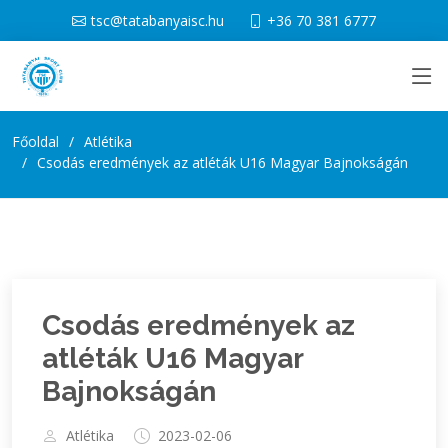
tsc@tatabanyaisc.hu
+36 70 381 6777
Főoldal
Atlétika
Csodás eredmények az atléták U16 Magyar Bajnokságán
Csodás eredmények az
atléták U16 Magyar
Bajnokságán
Atlétika
2023-02-06