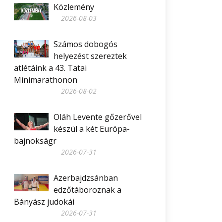
Közlemény
2026-08-03
Számos dobogós
helyezést szereztek
atlétáink a 43. Tatai
Minimarathonon
2026-08-02
Oláh Levente gőzerővel
készül a két Európa-
bajnokságr
2026-07-31
Azerbajdzsánban
edzőtáboroznak a
Bányász judokái
2026-07-31