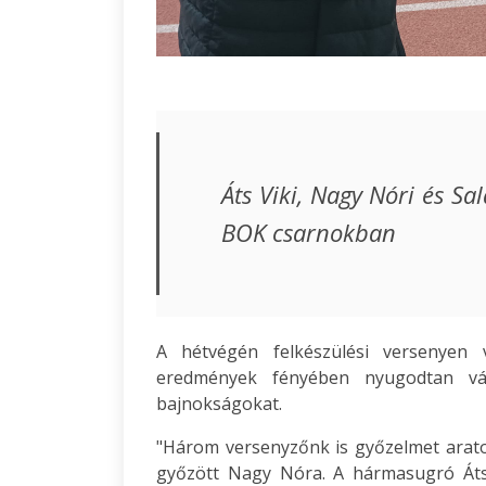
Áts Viki, Nagy Nóri és S
BOK csarnokban
A hétvégén felkészülési versenyen v
eredmények fényében nyugodtan vá
bajnokságokat.
"Három versenyzőnk is győzelmet arato
győzött Nagy Nóra. A hármasugró Áts 