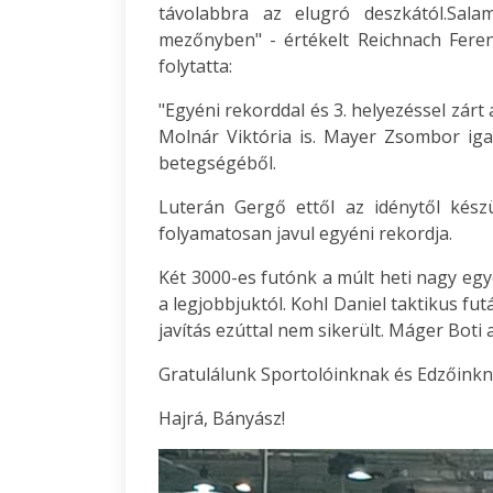
távolabbra az elugró deszkától.Sal
mezőnyben" - értékelt Reichnach Feren
folytatta:
"Egyéni rekorddal és 3. helyezéssel zárt
Molnár Viktória is. Mayer Zsombor iga
betegségéből.
Luterán Gergő ettől az idénytől kész
folyamatosan javul egyéni rekordja.
Két 3000-es futónk a múlt heti nagy egy
a legjobbjuktól. Kohl Daniel taktikus fu
javítás ezúttal nem sikerült. Máger Boti a
Gratulálunk Sportolóinknak és Edzőinkn
Hajrá, Bányász!