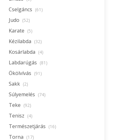
Cselgáncs
(61)
Judo
(52)
Karate
(5)
Kézilabda
(32)
Kosárlabda
(4)
Labdarúgás
(81)
Ökölvívás
(91)
Sakk
(2)
Súlyemelés
(74)
Teke
(92)
Tenisz
(4)
Természetjárás
(16)
Torna
(17)