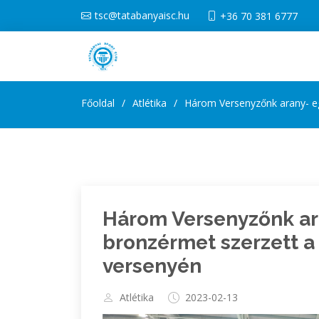
tsc@tatabanyaisc.hu
+36 70 381 6777
Főoldal
Atlétika
Három Versenyzőnk arany- eg
Három Versenyzőnk ar
bronzérmet szerzett a
versenyén
Atlétika
2023-02-13