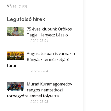
Vívás
(190)
Legutolsó hírek
75 éves klubunk Örökös
Tagja, Henyecz László
2026-08-04
Augusztusban is várnak a
Bányász természetjáró
túrái
2026-08-04
Murad Kuramagomedov
rangos nemzetközi
tornagyőzelemmel folytatta
2026-08-03