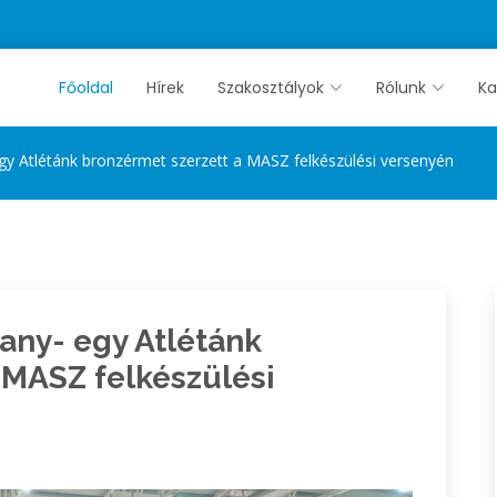
Főoldal
Hírek
Szakosztályok
Rólunk
Ka
y Atlétánk bronzérmet szerzett a MASZ felkészülési versenyén
any- egy Atlétánk
 MASZ felkészülési