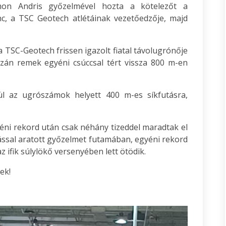
amon Andris győzelmével hozta a kötelezőt a
c, a TSC Geotech atlétáinak vezetőedzője, majd
 a TSC-Geotech frissen igazolt fiatal távolugrónője
zán remek egyéni csúccsal tért vissza 800 m-en
ül az ugrószámok helyett 400 m-es síkfutásra,
éni rekord után csak néhány tizeddel maradtak el
tással aratott győzelmet futamában, egyéni rekord
z ifik súlylökő versenyében lett ötödik.
ek!