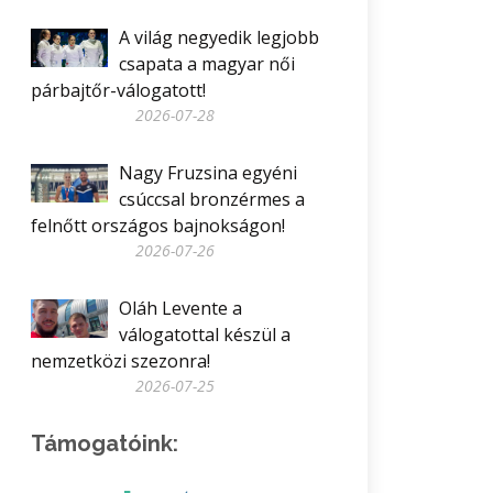
A világ negyedik legjobb
csapata a magyar női
párbajtőr-válogatott!
2026-07-28
Nagy Fruzsina egyéni
csúccsal bronzérmes a
felnőtt országos bajnokságon!
2026-07-26
Oláh Levente a
válogatottal készül a
nemzetközi szezonra!
2026-07-25
Támogatóink: